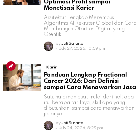
Optimasi Profil sampai
Monetisasi Karier
Arsitektur Lengkap Menembus
Algoritma AI Rekruter Global dan Cara
Membangun Otoritas Digital yang
Otentik
by
Jati Sunarto
July 27, 2026, 10:59 pm
Karir
Panduan Lengkap Fractional
Career 2026: Dari Definisi
sampai Cara Menawarkan Jasa
Satu halaman buat mulai dari nol: apa
itu, berapa tarifnya, skill apa yang
dibutuhkan, sampai cara menawarkan
jasanya.
by
Jati Sunarto
July 24, 2026, 5:29 pm