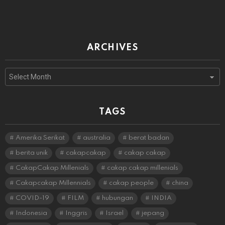
ARCHIVES
Archives
TAGS
Amerika Serikat
australia
berat badan
berita unik
cakapcakap
cakap cakap
CakapCakap Millenials
cakap cakap millenials
Cakapcakap Millennials
cakap people
china
COVID-19
FILM
hubungan
INDIA
Indonesia
Inggris
Israel
jepang