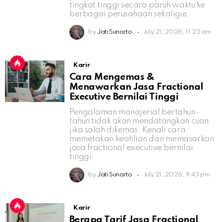
tingkat tinggi secara paruh waktu ke
berbagai perusahaan sekaligus.
by
Jati Sunarto
July 21, 2026, 11:23 am
Karir
Cara Mengemas &
Menawarkan Jasa Fractional
Executive Bernilai Tinggi
Pengalaman manajerial bertahun-
tahun tidak akan mendatangkan cuan
jika salah dikemas. Kenali cara
memetakan keahlian dan memasarkan
jasa fractional executive bernilai
tinggi.
by
Jati Sunarto
July 21, 2026, 9:43 pm
Karir
Berapa Tarif Jasa Fractional