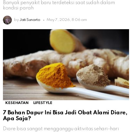
Banyak penyakit baru terdeteksi saat sudah dalam
kondisi parah
by
Jati Sunarto
May 7, 2026, 8:06 am
KESEHATAN
LIFESTYLE
7 Bahan Dapur Ini Bisa Jadi Obat Alami Diare,
Apa Saja?
Diare bisa sangat mengganggu aktivitas sehari-hari