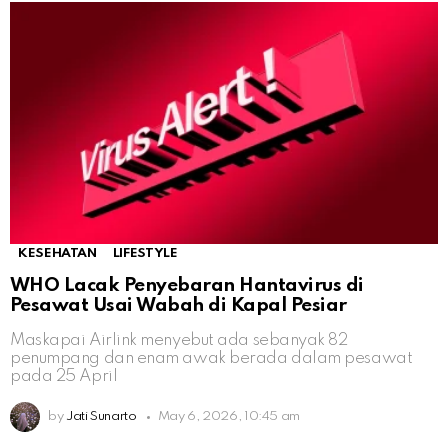
KESEHATAN
LIFESTYLE
WHO Lacak Penyebaran Hantavirus di
Pesawat Usai Wabah di Kapal Pesiar
Maskapai Airlink menyebut ada sebanyak 82
penumpang dan enam awak berada dalam pesawat
pada 25 April
by
Jati Sunarto
May 6, 2026, 10:45 am