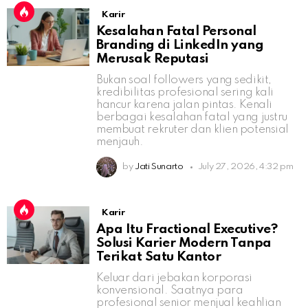
Karir
Kesalahan Fatal Personal
Branding di LinkedIn yang
Merusak Reputasi
Bukan soal followers yang sedikit,
kredibilitas profesional sering kali
hancur karena jalan pintas. Kenali
berbagai kesalahan fatal yang justru
membuat rekruter dan klien potensial
menjauh.
by
Jati Sunarto
July 27, 2026, 4:32 pm
Karir
Apa Itu Fractional Executive?
Solusi Karier Modern Tanpa
Terikat Satu Kantor
Keluar dari jebakan korporasi
konvensional. Saatnya para
profesional senior menjual keahlian