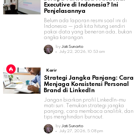
Executive di Indonesia? Ini
Penjelasannya
Belum ada laporan resmi soal ini di
Indonesia — jadi kita hitung sendiri
pakai data yang beneran ada, bukan
angka karangan.
by
Jati Sunarto
July 22, 2026, 10:53 am
Karir
Strategi Jangka Panjang: Cara
Menjaga Konsistensi Personal
Brand di LinkedIn
Jangan biarkan profil LinkedIn-mu
mati suri. Temukan strategi jangka
panjang, cara membaca analitik, dan
tips menghindari burnout.
by
Jati Sunarto
July 27, 2026, 5:08 pm