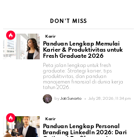
DON'T MISS
Karir
Panduan Lengkap Memulai
Karier & Produktivitas untuk
Fresh Graduate 2026
Peta jalan lengkap untuk fresh
graduate: Strategi karier, tips
produktivitas, dan panduan
manajemen finansial di dunia kerja
tahun 2026.
by
Jati Sunarto
July 28, 2026, 11:34 pm
Karir
Panduan Lengkap Personal
Branding LinkedIn 2026: Dari