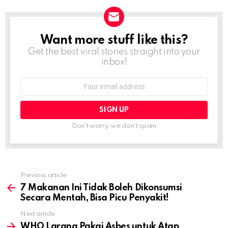
Want more stuff like this?
NEWSLETTER
Get the best viral stories straight into your
inbox!
Email
address:
Don't worry, we don't spam
Previous article
See
more
7 Makanan Ini Tidak Boleh Dikonsumsi
Secara Mentah, Bisa Picu Penyakit!
Next article
WHO Larang Pakai Asbes untuk Atap