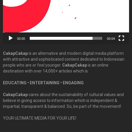
00:00
00:04
CakapCakap
is an alternative and modern digital media platform
with attractive and sophisticated content dedicated to Indonesian
people who are or feel younger.
CakapCakap
is an online
destination with over 14,000+ articles which is:
EDUCATING • ENTERTAINING • ENGAGING
CakapCakap
cares about the sustainability of cultural values and
believe in giving access to information which is independent &
impartial, transparent & balanced. So, be part of the movement!
YOUR ULTIMATE MEDIA FOR YOUR LIFE!