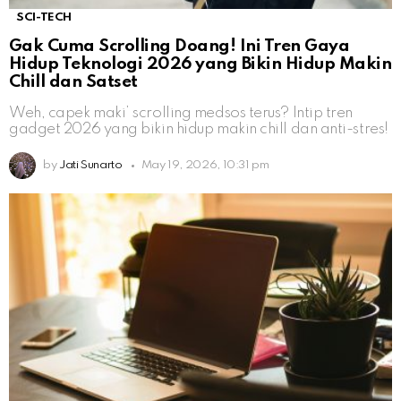
SCI-TECH
Gak Cuma Scrolling Doang! Ini Tren Gaya
Hidup Teknologi 2026 yang Bikin Hidup Makin
Chill dan Satset
Weh, capek maki’ scrolling medsos terus? Intip tren
gadget 2026 yang bikin hidup makin chill dan anti-stres!
by
Jati Sunarto
May 19, 2026, 10:31 pm