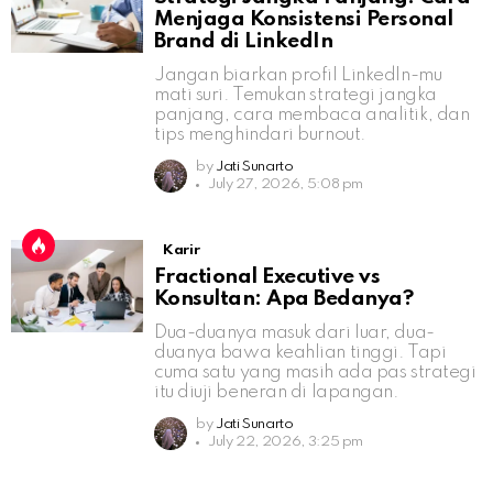
Menjaga Konsistensi Personal
Brand di LinkedIn
Jangan biarkan profil LinkedIn-mu
mati suri. Temukan strategi jangka
panjang, cara membaca analitik, dan
tips menghindari burnout.
by
Jati Sunarto
July 27, 2026, 5:08 pm
Karir
Fractional Executive vs
Konsultan: Apa Bedanya?
Dua-duanya masuk dari luar, dua-
duanya bawa keahlian tinggi. Tapi
cuma satu yang masih ada pas strategi
itu diuji beneran di lapangan.
by
Jati Sunarto
July 22, 2026, 3:25 pm