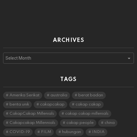
ARCHIVES
Archives
TAGS
Amerika Serikat
australia
berat badan
berita unik
cakapcakap
cakap cakap
CakapCakap Millenials
cakap cakap millenials
Cakapcakap Millennials
cakap people
china
COVID-19
FILM
hubungan
INDIA