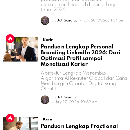
manajemen finansial di dunia kerja
tahun 2026.
by
Jati Sunarto
July 28, 2026, 11:34 pm
Karir
Panduan Lengkap Personal
Branding LinkedIn 2026: Dari
Optimasi Profil sampai
Monetisasi Karier
Arsitektur Lengkap Menembus
Algoritma AI Rekruter Global dan Cara
Membangun Otoritas Digital yang
Otentik
by
Jati Sunarto
July 27, 2026, 10:59 pm
Karir
Panduan Lengkap Fractional