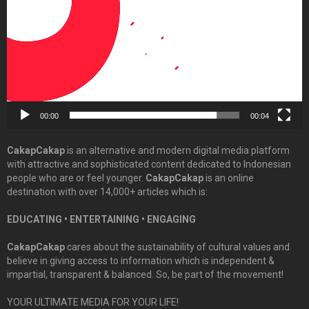
00:00
00:04
CakapCakap
is an alternative and modern digital media platform
with attractive and sophisticated content dedicated to Indonesian
people who are or feel younger.
CakapCakap
is an online
destination with over 14,000+ articles which is:
EDUCATING • ENTERTAINING • ENGAGING
CakapCakap
cares about the sustainability of cultural values and
believe in giving access to information which is independent &
impartial, transparent & balanced. So, be part of the movement!
YOUR ULTIMATE MEDIA FOR YOUR LIFE!