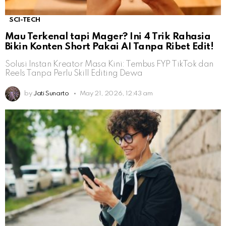
SCI-TECH
Mau Terkenal tapi Mager? Ini 4 Trik Rahasia
Bikin Konten Short Pakai AI Tanpa Ribet Edit!
Solusi Instan Kreator Masa Kini: Tembus FYP TikTok dan
Reels Tanpa Perlu Skill Editing Dewa
by
Jati Sunarto
May 21, 2026, 12:43 am