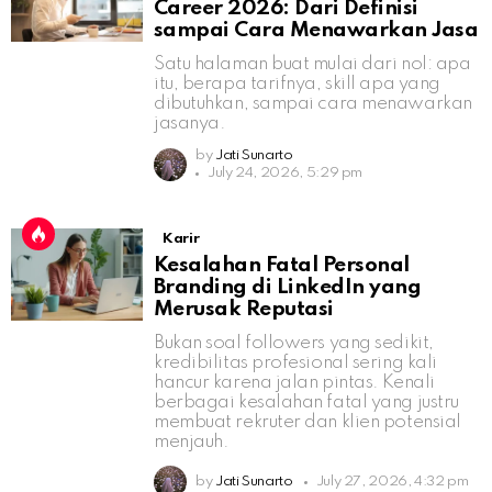
Career 2026: Dari Definisi
sampai Cara Menawarkan Jasa
Satu halaman buat mulai dari nol: apa
itu, berapa tarifnya, skill apa yang
dibutuhkan, sampai cara menawarkan
jasanya.
by
Jati Sunarto
July 24, 2026, 5:29 pm
Karir
Kesalahan Fatal Personal
Branding di LinkedIn yang
Merusak Reputasi
Bukan soal followers yang sedikit,
kredibilitas profesional sering kali
hancur karena jalan pintas. Kenali
berbagai kesalahan fatal yang justru
membuat rekruter dan klien potensial
menjauh.
by
Jati Sunarto
July 27, 2026, 4:32 pm