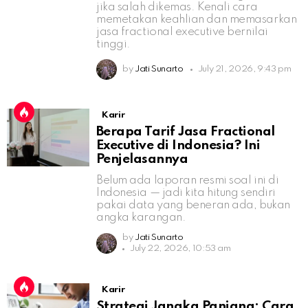
jika salah dikemas. Kenali cara
memetakan keahlian dan memasarkan
jasa fractional executive bernilai
tinggi.
by
Jati Sunarto
July 21, 2026, 9:43 pm
Karir
Berapa Tarif Jasa Fractional
Executive di Indonesia? Ini
Penjelasannya
Belum ada laporan resmi soal ini di
Indonesia — jadi kita hitung sendiri
pakai data yang beneran ada, bukan
angka karangan.
by
Jati Sunarto
July 22, 2026, 10:53 am
Karir
Strategi Jangka Panjang: Cara