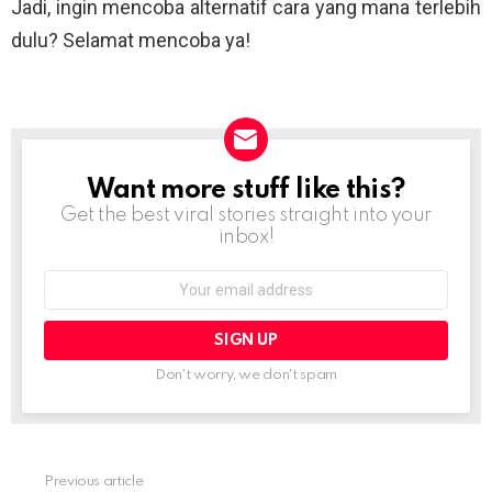
Jadi, ingin mencoba alternatif cara yang mana terlebih
dulu? Selamat mencoba ya!
Want more stuff like this?
NEWSLETTER
Get the best viral stories straight into your
inbox!
Email
address:
Don't worry, we don't spam
Previous article
See