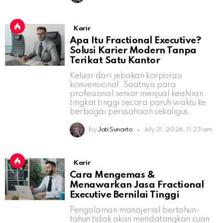
Karir
Apa Itu Fractional Executive?
Solusi Karier Modern Tanpa
Terikat Satu Kantor
Keluar dari jebakan korporasi
konvensional. Saatnya para
profesional senior menjual keahlian
tingkat tinggi secara paruh waktu ke
berbagai perusahaan sekaligus.
by
Jati Sunarto
July 21, 2026, 11:23 am
Karir
Cara Mengemas &
Menawarkan Jasa Fractional
Executive Bernilai Tinggi
Pengalaman manajerial bertahun-
tahun tidak akan mendatangkan cuan