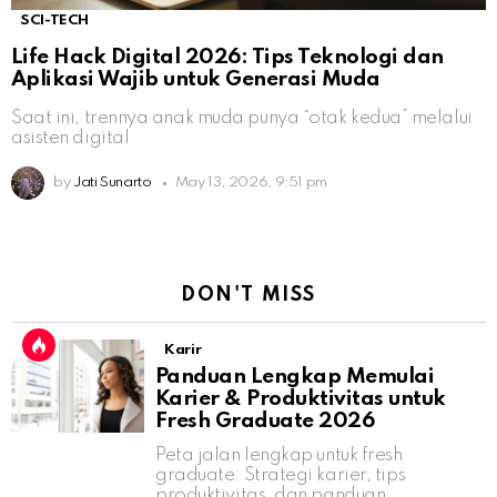
SCI-TECH
Life Hack Digital 2026: Tips Teknologi dan
Aplikasi Wajib untuk Generasi Muda
Saat ini, trennya anak muda punya “otak kedua” melalui
asisten digital
by
Jati Sunarto
May 13, 2026, 9:51 pm
DON'T MISS
Karir
Panduan Lengkap Memulai
Karier & Produktivitas untuk
Fresh Graduate 2026
Peta jalan lengkap untuk fresh
graduate: Strategi karier, tips
produktivitas, dan panduan