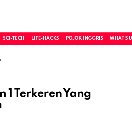
SCI-TECH
LIFE-HACKS
POJOK INGGRIS
WHAT’S 
.
n 1 Terkeren Yang
n