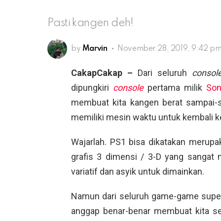
Pasti kangen deh!
by
Marvin
November 28, 2019, 9:42 p
CakapCakap –
Dari seluruh
conso
dipungkiri
console
pertama milik
Son
membuat kita kangen berat sampai-
memiliki mesin waktu untuk kembali 
Wajarlah. PS1 bisa dikatakan merup
grafis 3 dimensi / 3-D yang sanga
variatif dan asyik untuk dimainkan.
Namun dari seluruh game-game super 
anggap benar-benar membuat kita ser