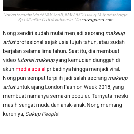
Varian termahal dari BMW Seri 5, BMW 530i Luxury M Sport seharga
Rp 1,43 miliar OTR di Indonesia. Via
carvaganza.com
Nong sendiri sudah mulai menjadi seorang
makeup
artist
profesional sejak usia tujuh tahun, atau sudah
berjalan selama lima tahun. Saat itu, dia membuat
video
tutorial makeup
yang kemudian diunggah di
akun
media sosial
pribadinya hingga menjadi viral.
Nong pun sempat terpilih jadi salah seorang
makeup
artist
untuk ajang London Fashion Week 2018, yang
membuat namanya semakin populer. Ternyata meski
masih sangat muda dan anak-anak, Nong memang
keren ya,
Cakap People
!