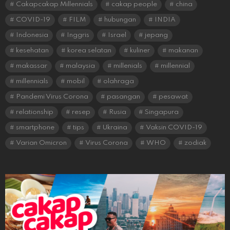
Cakapcakap Millennials
cakap people
china
COVID-19
FILM
hubungan
INDIA
Indonesia
Inggris
Israel
jepang
kesehatan
korea selatan
kuliner
makanan
makassar
malaysia
millenials
millennial
millennials
mobil
olahraga
Pandemi Virus Corona
pasangan
pesawat
relationship
resep
Rusia
Singapura
smartphone
tips
Ukraina
Vaksin COVID-19
Varian Omicron
Virus Corona
WHO
zodiak