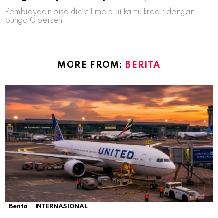
Pembiayaan bisa dicicil melalui kartu kredit dengan
bunga 0 persen
MORE FROM:
BERITA
Berita
INTERNASIONAL