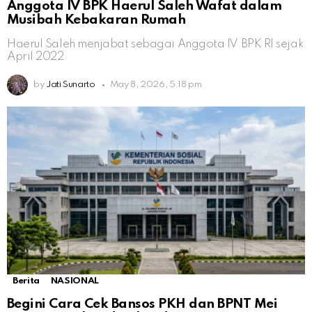
Anggota IV BPK Haerul Saleh Wafat dalam
Musibah Kebakaran Rumah
Haerul Saleh menjabat sebagai Anggota IV BPK RI sejak
April 2022
by
Jati Sunarto
May 8, 2026, 5:18 pm
Berita
NASIONAL
Begini Cara Cek Bansos PKH dan BPNT Mei