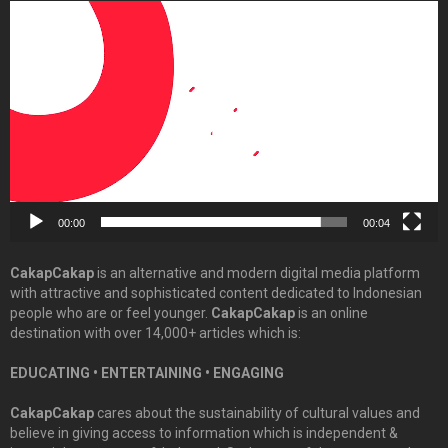
Video
Player
00:00
00:04
CakapCakap
is an alternative and modern digital media platform
with attractive and sophisticated content dedicated to Indonesian
people who are or feel younger.
CakapCakap
is an online
destination with over 14,000+ articles which is:
EDUCATING • ENTERTAINING • ENGAGING
CakapCakap
cares about the sustainability of cultural values and
believe in giving access to information which is independent &