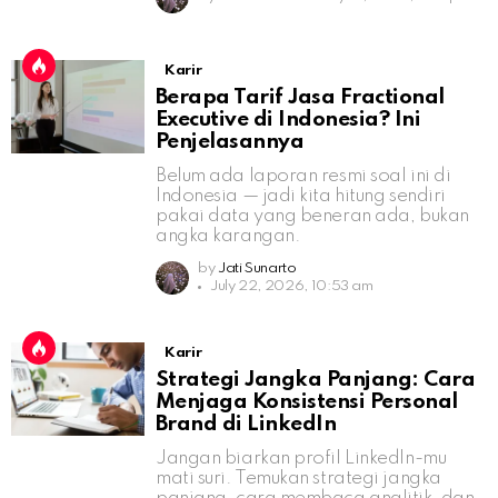
Karir
Berapa Tarif Jasa Fractional
Executive di Indonesia? Ini
Penjelasannya
Belum ada laporan resmi soal ini di
Indonesia — jadi kita hitung sendiri
pakai data yang beneran ada, bukan
angka karangan.
by
Jati Sunarto
July 22, 2026, 10:53 am
Karir
Strategi Jangka Panjang: Cara
Menjaga Konsistensi Personal
Brand di LinkedIn
Jangan biarkan profil LinkedIn-mu
mati suri. Temukan strategi jangka