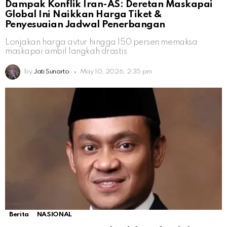
Dampak Konflik Iran-AS: Deretan Maskapai
Global Ini Naikkan Harga Tiket &
Penyesuaian Jadwal Penerbangan
Lonjakan harga avtur hingga 150 persen memaksa
maskapai ambil langkah drastis
by
Jati Sunarto
May 10, 2026, 2:35 pm
Berita
NASIONAL