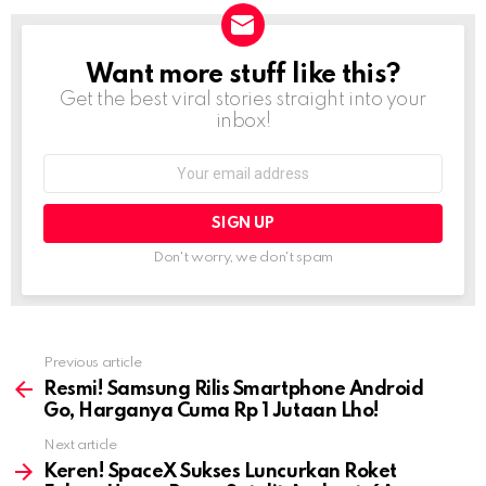
Want more stuff like this?
NEWSLETTER
Get the best viral stories straight into your
inbox!
Email
address:
Don't worry, we don't spam
Previous article
See
more
Resmi! Samsung Rilis Smartphone Android
Go, Harganya Cuma Rp 1 Jutaan Lho!
Next article
Keren! SpaceX Sukses Luncurkan Roket