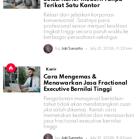
Terikat Satu Kantor
Keluar dari jebakan korporasi
konvensional. Saatnya para
profesional senior menjual keahlian
tingkat tinggi secara paruh waktu ke
berbagai perusahaan sekaligus.
by
Jati Sunarto
July 21, 2026, 11:23 am
Karir
Cara Mengemas &
Menawarkan Jasa Fractional
Executive Bernilai Tinggi
Pengalaman manajerial bertahun-
tahun tidak akan mendatangkan cuan
jika salah dikemas. Kenali cara
memetakan keahlian dan memasarkan
jasa fractional executive bernilai
tinggi.
by
Jati Sunarto
July 21, 2026, 9:43 pm