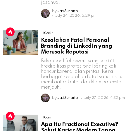
jasanya.
by
Jati Sunarto
July 24, 2026, 5:29 pm
Karir
Kesalahan Fatal Personal
Branding di LinkedIn yang
Merusak Reputasi
Bukan soal followers yang sedikit,
kredibilitas profesional sering kali
hancur karena jalan pintas. Kenali
berbagai kesalahan fatal yang justru
membuat rekruter dan klien potensial
menjauh.
by
Jati Sunarto
July 27, 2026, 4:32 pm
Karir
Apa Itu Fractional Executive?
Solusi Karier Modern Tanpa