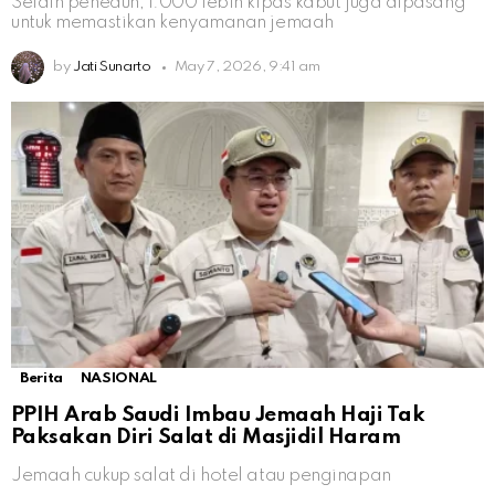
Selain peneduh, 1.000 lebih kipas kabut juga dipasang
untuk memastikan kenyamanan jemaah
by
Jati Sunarto
May 7, 2026, 9:41 am
Berita
NASIONAL
PPIH Arab Saudi Imbau Jemaah Haji Tak
Paksakan Diri Salat di Masjidil Haram
Jemaah cukup salat di hotel atau penginapan