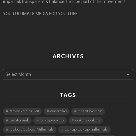
impartial, transparent & balanced. So, be part of the movement!
YOUR ULTIMATE MEDIA FOR YOUR LIFE!
ARCHIVES
Archives
TAGS
Amerika Serikat
australia
berat badan
berita unik
cakapcakap
cakap cakap
CakapCakap Millenials
cakap cakap millenials