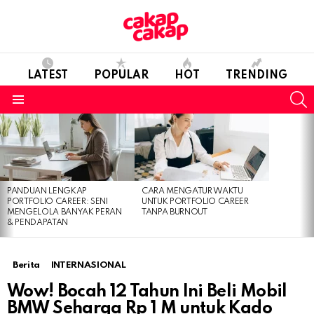
LATEST
POPULAR
HOT
TRENDING
S
Menu
LATEST
STORIES
PANDUAN LENGKAP
CARA MENGATUR WAKTU
PORTFOLIO CAREER: SENI
UNTUK PORTFOLIO CAREER
MENGELOLA BANYAK PERAN
TANPA BURNOUT
& PENDAPATAN
Berita
INTERNASIONAL
Wow! Bocah 12 Tahun Ini Beli Mobil
BMW Seharga Rp 1 M untuk Kado