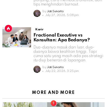
panjang, cara membaca analitik, dan
tips menghindari burnout.
by
Jati Sunarto
July 27, 2026, 5:08 pm
Karir
Fractional Executive vs
Konsultan: Apa Bedanya?
Dua-duanya masuk dari luar, dua-
duanya bawa keahlian tinggi. Tapi
cuma satu yang masih ada pas strategi
itu diuji beneran di lapangan.
by
Jati Sunarto
July 22, 2026, 3:25 pm
MORE AND MORE