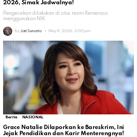
2026, Simak Jadwalnya!
Pengecekan dilakukan di situs resmi Kemensos
menggunakan NIK
by
Jati Sunarto
May 8, 2026, 3:00 pm
Berita
NASIONAL
Grace Natalie Dilaporkan ke Bareskrim, Ini
Jejak Pendidikan dan Karir Menterengnya!