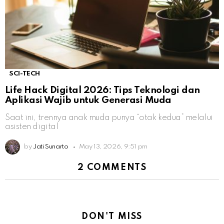
SCI-TECH
Life Hack Digital 2026: Tips Teknologi dan
Aplikasi Wajib untuk Generasi Muda
Saat ini, trennya anak muda punya “otak kedua” melalui
asisten digital
by
Jati Sunarto
May 13, 2026, 9:51 pm
2 COMMENTS
DON'T MISS