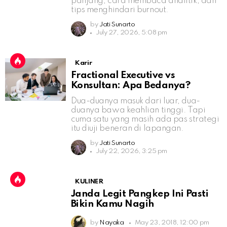
panjang, cara membaca analitik, dan
tips menghindari burnout.
by
Jati Sunarto
July 27, 2026, 5:08 pm
Karir
Fractional Executive vs
Konsultan: Apa Bedanya?
Dua-duanya masuk dari luar, dua-
duanya bawa keahlian tinggi. Tapi
cuma satu yang masih ada pas strategi
itu diuji beneran di lapangan.
by
Jati Sunarto
July 22, 2026, 3:25 pm
KULINER
Janda Legit Pangkep Ini Pasti
Bikin Kamu Nagih
by
Nayaka
May 23, 2018, 12:00 pm