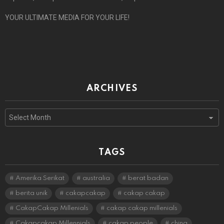
YOUR ULTIMATE MEDIA FOR YOUR LIFE!
ARCHIVES
Archives
TAGS
Amerika Serikat
australia
berat badan
berita unik
cakapcakap
cakap cakap
CakapCakap Millenials
cakap cakap millenials
Cakapcakap Millennials
cakap people
china