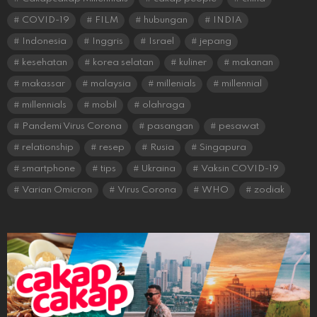
COVID-19
FILM
hubungan
INDIA
Indonesia
Inggris
Israel
jepang
kesehatan
korea selatan
kuliner
makanan
makassar
malaysia
millenials
millennial
millennials
mobil
olahraga
Pandemi Virus Corona
pasangan
pesawat
relationship
resep
Rusia
Singapura
smartphone
tips
Ukraina
Vaksin COVID-19
Varian Omicron
Virus Corona
WHO
zodiak