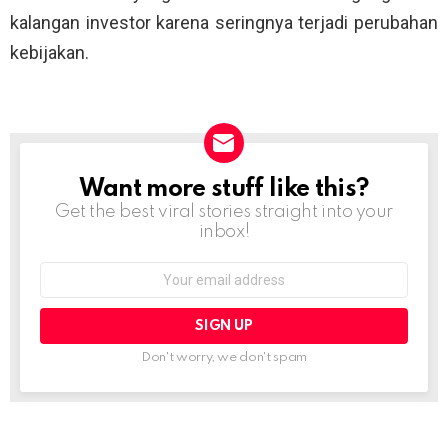
kalangan investor karena seringnya terjadi perubahan
kebijakan.
Want more stuff like this?
NEWSLETTER
Get the best viral stories straight into your
inbox!
Email
address:
Don't worry, we don't spam