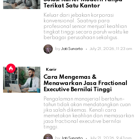
Terikat Satu Kantor
Keluar dari jebakan korporasi
konvensional. Saatnya para
profesional senior menjual keahlian
tingkat tinggi secara paruh waktu ke
berbagai perusahaan sekaligus.
by
Jati Sunarto
July 21, 2026, 11:23 am
Karir
Cara Mengemas &
Menawarkan Jasa Fractional
Executive Bernilai Tinggi
Pengalaman manajerial bertahun-
tahun tidak akan mendatangkan cuan
jika salah dikemas. Kenali cara
memetakan keahlian dan memasarkan
jasa fractional executive bernilai
tinggi.
by
Jati Sunarto
July 21, 2026, 9:43 pm