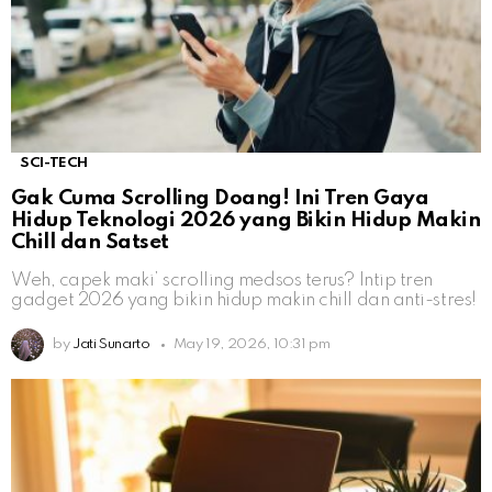
SCI-TECH
Gak Cuma Scrolling Doang! Ini Tren Gaya
Hidup Teknologi 2026 yang Bikin Hidup Makin
Chill dan Satset
Weh, capek maki’ scrolling medsos terus? Intip tren
gadget 2026 yang bikin hidup makin chill dan anti-stres!
by
Jati Sunarto
May 19, 2026, 10:31 pm