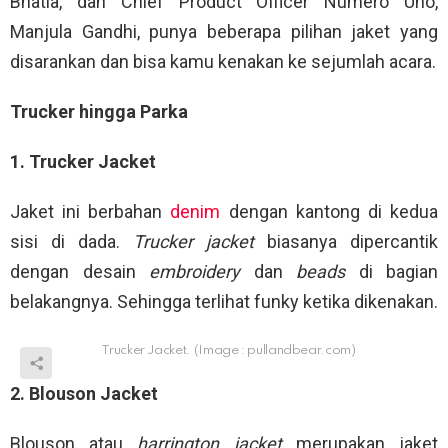
Bhatia, dan Chief Product Officer Numero Uno,
Manjula Gandhi, punya beberapa pilihan jaket yang
disarankan dan bisa kamu kenakan ke sejumlah acara.
Trucker hingga Parka
1. Trucker Jacket
Jaket ini berbahan
denim
dengan kantong di kedua
sisi di dada.
Trucker jacket
biasanya dipercantik
dengan desain
embroidery
dan
beads
di bagian
belakangnya. Sehingga terlihat funky ketika dikenakan.
Trucker Jacket. (Image : pullandbear.com)
2. Blouson Jacket
Blouson atau
harrington jacket
merupakan jaket