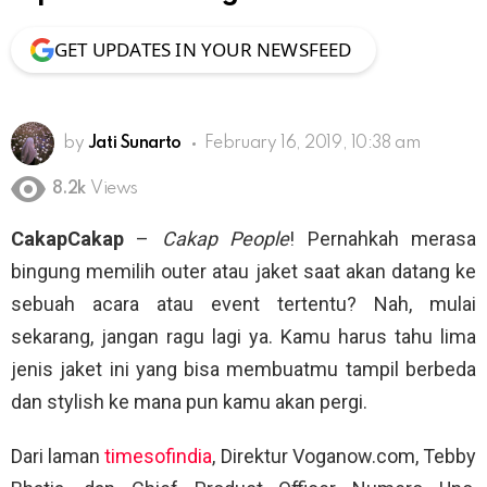
GET UPDATES IN YOUR NEWSFEED
by
Jati Sunarto
February 16, 2019, 10:38 am
8.2k
Views
CakapCakap
–
Cakap People
! Pernahkah merasa
bingung memilih outer atau jaket saat akan datang ke
sebuah acara atau event tertentu? Nah, mulai
sekarang, jangan ragu lagi ya. Kamu harus tahu lima
jenis jaket ini yang bisa membuatmu tampil berbeda
dan stylish ke mana pun kamu akan pergi.
Dari laman
timesofindia
, Direktur Voganow.com, Tebby