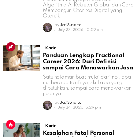
Algoritma AI Rekruter Global dan Cara
Membangun Otoritas Digital yang
Otentik
by
Jati Sunarto
July 27, 2026, 10:59 pm
Karir
Panduan Lengkap Fractional
Career 2026: Dari Definisi
sampai Cara Menawarkan Jasa
Satu halaman buat mulai dari nol: apa
itu, berapa tarifnya, skill apa yang
dibutuhkan, sampai cara menawarkan
jasanya.
by
Jati Sunarto
July 24, 2026, 5:29 pm
Karir
Kesalahan Fatal Personal