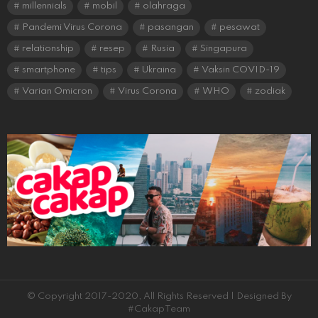
millennials
mobil
olahraga
Pandemi Virus Corona
pasangan
pesawat
relationship
resep
Rusia
Singapura
smartphone
tips
Ukraina
Vaksin COVID-19
Varian Omicron
Virus Corona
WHO
zodiak
© Copyright 2017-2020, All Rights Reserved | Designed By
#CakapTeam