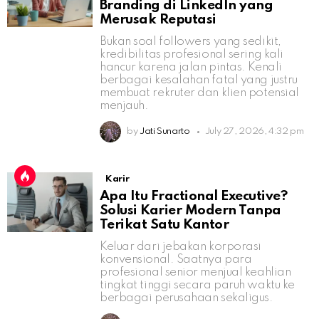
Branding di LinkedIn yang
Merusak Reputasi
Bukan soal followers yang sedikit,
kredibilitas profesional sering kali
hancur karena jalan pintas. Kenali
berbagai kesalahan fatal yang justru
membuat rekruter dan klien potensial
menjauh.
by
Jati Sunarto
July 27, 2026, 4:32 pm
Karir
Apa Itu Fractional Executive?
Solusi Karier Modern Tanpa
Terikat Satu Kantor
Keluar dari jebakan korporasi
konvensional. Saatnya para
profesional senior menjual keahlian
tingkat tinggi secara paruh waktu ke
berbagai perusahaan sekaligus.