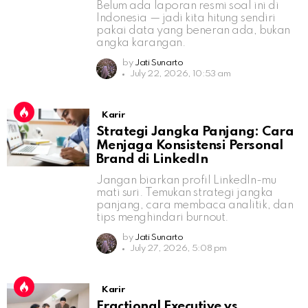
Belum ada laporan resmi soal ini di
Indonesia — jadi kita hitung sendiri
pakai data yang beneran ada, bukan
angka karangan.
by
Jati Sunarto
July 22, 2026, 10:53 am
Karir
Strategi Jangka Panjang: Cara
Menjaga Konsistensi Personal
Brand di LinkedIn
Jangan biarkan profil LinkedIn-mu
mati suri. Temukan strategi jangka
panjang, cara membaca analitik, dan
tips menghindari burnout.
by
Jati Sunarto
July 27, 2026, 5:08 pm
Karir
Fractional Executive vs