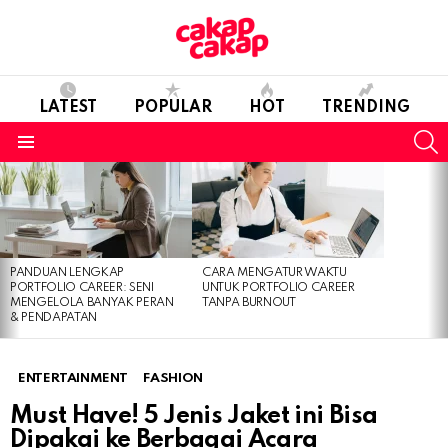
LATEST
POPULAR
HOT
TRENDING
S
Menu
LATEST
STORIES
PANDUAN LENGKAP
CARA MENGATUR WAKTU
PORTFOLIO CAREER: SENI
UNTUK PORTFOLIO CAREER
MENGELOLA BANYAK PERAN
TANPA BURNOUT
& PENDAPATAN
ENTERTAINMENT
FASHION
Must Have! 5 Jenis Jaket ini Bisa
Dipakai ke Berbagai Acara