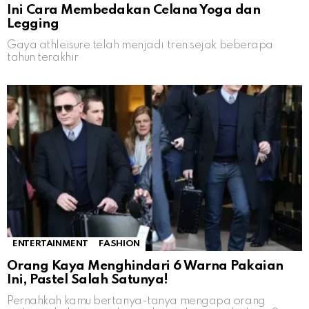
Ini Cara Membedakan Celana Yoga dan
Legging
Gaya athleisure telah menjadi tren sejak beberapa
tahun terakhir
ENTERTAINMENT
FASHION
Orang Kaya Menghindari 6 Warna Pakaian
Ini, Pastel Salah Satunya!
Pernahkah kamu bertanya-tanya mengapa orang