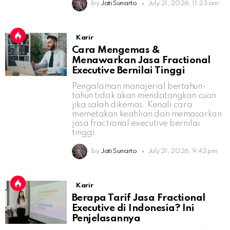
by
Jati Sunarto
July 21, 2026, 11:23 am
Karir
Cara Mengemas &
Menawarkan Jasa Fractional
Executive Bernilai Tinggi
Pengalaman manajerial bertahun-
tahun tidak akan mendatangkan cuan
jika salah dikemas. Kenali cara
memetakan keahlian dan memasarkan
jasa fractional executive bernilai
tinggi.
by
Jati Sunarto
July 21, 2026, 9:43 pm
Karir
Berapa Tarif Jasa Fractional
Executive di Indonesia? Ini
Penjelasannya