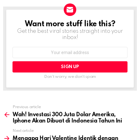
Want more stuff like this?
NEWSLETTER
Get the best viral stories straight into your
inbox!
Email
address:
Don't worry, we don't spam
Previous article
See
more
Wah! Investasi 300 Juta Dolar Amerika,
Iphone Akan Dibuat di Indonesia Tahun Ini
Next article
Mengapa Hari Valentine Identik dengan