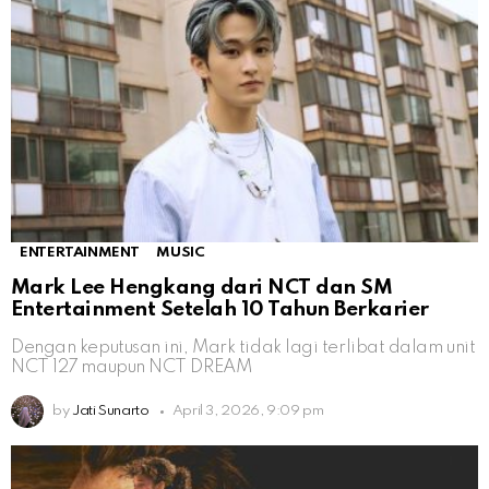
ENTERTAINMENT
MUSIC
Mark Lee Hengkang dari NCT dan SM
Entertainment Setelah 10 Tahun Berkarier
Dengan keputusan ini, Mark tidak lagi terlibat dalam unit
NCT 127 maupun NCT DREAM
by
Jati Sunarto
April 3, 2026, 9:09 pm