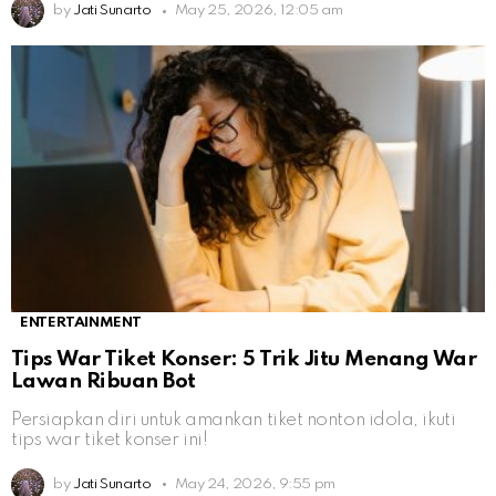
by
Jati Sunarto
May 25, 2026, 12:05 am
ENTERTAINMENT
Tips War Tiket Konser: 5 Trik Jitu Menang War
Lawan Ribuan Bot
Persiapkan diri untuk amankan tiket nonton idola, ikuti
tips war tiket konser ini!
by
Jati Sunarto
May 24, 2026, 9:55 pm