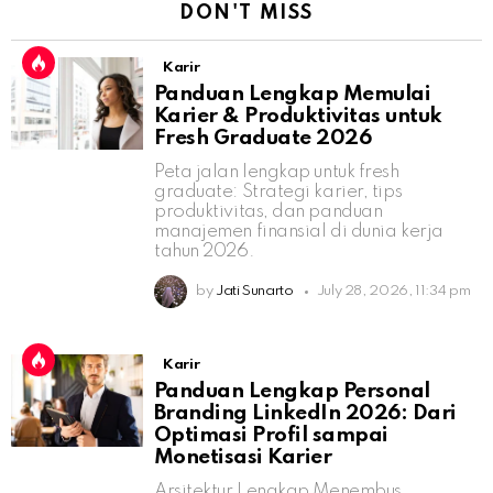
DON'T MISS
Karir
Panduan Lengkap Memulai
Karier & Produktivitas untuk
Fresh Graduate 2026
Peta jalan lengkap untuk fresh
graduate: Strategi karier, tips
produktivitas, dan panduan
manajemen finansial di dunia kerja
tahun 2026.
by
Jati Sunarto
July 28, 2026, 11:34 pm
Karir
Panduan Lengkap Personal
Branding LinkedIn 2026: Dari
Optimasi Profil sampai
Monetisasi Karier
Arsitektur Lengkap Menembus