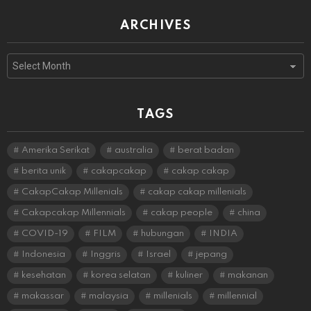
ARCHIVES
Archives
TAGS
Amerika Serikat
australia
berat badan
berita unik
cakapcakap
cakap cakap
CakapCakap Millenials
cakap cakap millenials
Cakapcakap Millennials
cakap people
china
COVID-19
FILM
hubungan
INDIA
Indonesia
Inggris
Israel
jepang
kesehatan
korea selatan
kuliner
makanan
makassar
malaysia
millenials
millennial