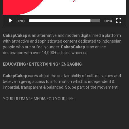
00:00
00:04
CakapCakap
is an alternative and modern digital media platform
with attractive and sophisticated content dedicated to Indonesian
people who are or feel younger.
CakapCakap
is an online
destination with over 14,000+ articles which is:
EDUCATING • ENTERTAINING • ENGAGING
CakapCakap
cares about the sustainability of cultural values and
believe in giving access to information which is independent &
impartial, transparent & balanced. So, be part of the movement!
YOUR ULTIMATE MEDIA FOR YOUR LIFE!