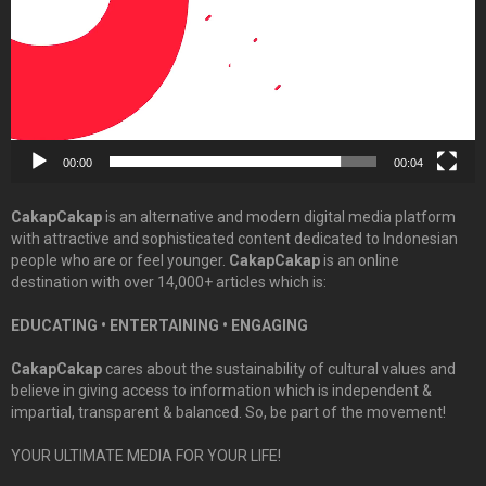
00:00
00:04
CakapCakap
is an alternative and modern digital media platform
with attractive and sophisticated content dedicated to Indonesian
people who are or feel younger.
CakapCakap
is an online
destination with over 14,000+ articles which is:
EDUCATING • ENTERTAINING • ENGAGING
CakapCakap
cares about the sustainability of cultural values and
believe in giving access to information which is independent &
impartial, transparent & balanced. So, be part of the movement!
YOUR ULTIMATE MEDIA FOR YOUR LIFE!