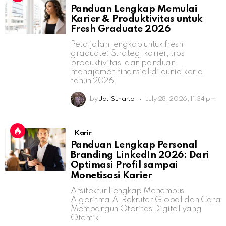
Panduan Lengkap Memulai
Karier & Produktivitas untuk
Fresh Graduate 2026
Peta jalan lengkap untuk fresh
graduate: Strategi karier, tips
produktivitas, dan panduan
manajemen finansial di dunia kerja
tahun 2026.
by
Jati Sunarto
July 28, 2026, 11:34 pm
Karir
Panduan Lengkap Personal
Branding LinkedIn 2026: Dari
Optimasi Profil sampai
Monetisasi Karier
Arsitektur Lengkap Menembus
Algoritma AI Rekruter Global dan Cara
Membangun Otoritas Digital yang
Otentik