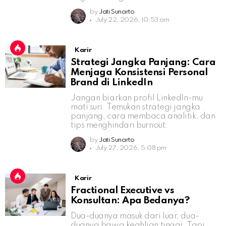
by
Jati Sunarto
July 22, 2026, 10:53 am
Karir
Strategi Jangka Panjang: Cara
Menjaga Konsistensi Personal
Brand di LinkedIn
Jangan biarkan profil LinkedIn-mu
mati suri. Temukan strategi jangka
panjang, cara membaca analitik, dan
tips menghindari burnout.
by
Jati Sunarto
July 27, 2026, 5:08 pm
Karir
Fractional Executive vs
Konsultan: Apa Bedanya?
Dua-duanya masuk dari luar, dua-
duanya bawa keahlian tinggi. Tapi