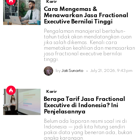
Karir
Cara Mengemas &
Menawarkan Jasa Fractional
Executive Bernilai Tinggi
Pengalaman manajerial bertahun-
tahun tidak akan mendatangkan cuan
jika salah dikemas. Kenali cara
memetakan keahlian dan memasarkan
jasa fractional executive bernilai
tinggi.
by
Jati Sunarto
July 21, 2026, 9:43 pm
Karir
Berapa Tarif Jasa Fractional
Executive di Indonesia? Ini
Penjelasannya
Belum ada laporan resmi soal ini di
Indonesia — jadi kita hitung sendiri
pakai data yang beneran ada, bukan
angka karangan.