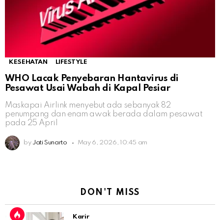
KESEHATAN
LIFESTYLE
WHO Lacak Penyebaran Hantavirus di
Pesawat Usai Wabah di Kapal Pesiar
Maskapai Airlink menyebut ada sebanyak 82
penumpang dan enam awak berada dalam pesawat
pada 25 April
by
Jati Sunarto
May 6, 2026, 10:45 am
DON'T MISS
Karir