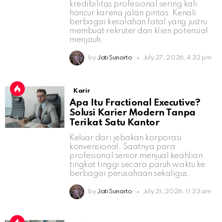
kredibilitas profesional sering kali
hancur karena jalan pintas. Kenali
berbagai kesalahan fatal yang justru
membuat rekruter dan klien potensial
menjauh.
by
Jati Sunarto
July 27, 2026, 4:32 pm
Karir
Apa Itu Fractional Executive?
Solusi Karier Modern Tanpa
Terikat Satu Kantor
Keluar dari jebakan korporasi
konvensional. Saatnya para
profesional senior menjual keahlian
tingkat tinggi secara paruh waktu ke
berbagai perusahaan sekaligus.
by
Jati Sunarto
July 21, 2026, 11:23 am