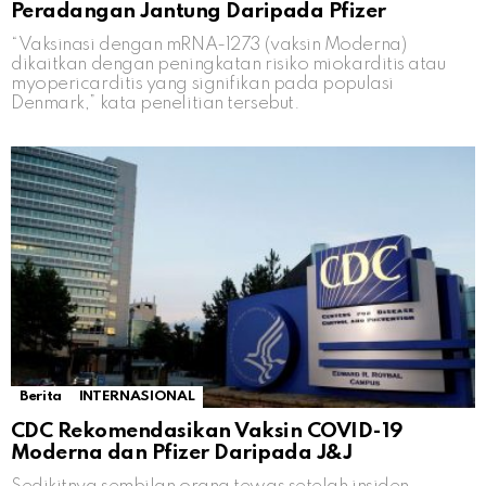
Peradangan Jantung Daripada Pfizer
“Vaksinasi dengan mRNA-1273 (vaksin Moderna)
dikaitkan dengan peningkatan risiko miokarditis atau
myopericarditis yang signifikan pada populasi
Denmark,” kata penelitian tersebut.
Berita
INTERNASIONAL
CDC Rekomendasikan Vaksin COVID-19
Moderna dan Pfizer Daripada J&J