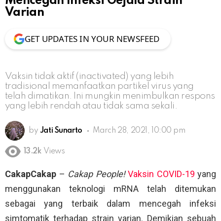
Mencegah Infeksi Gejala Strain
Varian
GET UPDATES IN YOUR NEWSFEED
Vaksin tidak aktif (inactivated) yang lebih
tradisional memanfaatkan partikel virus yang
telah dimatikan. Ini mungkin menimbulkan respons
yang lebih rendah atau tidak sama sekali.
by
Jati Sunarto
March 28, 2021, 10:00 pm
13.2k
Views
CakapCakap
–
Cakap People!
Vaksin COVID-19
yang
menggunakan teknologi mRNA telah ditemukan
sebagai yang terbaik dalam mencegah infeksi
simtomatik terhadap strain varian. Demikian sebuah