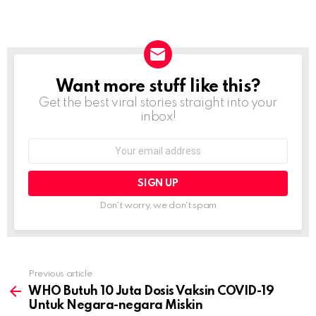
Want more stuff like this?
NEWSLETTER
Get the best viral stories straight into your
inbox!
Email
address:
Don't worry, we don't spam
Previous article
See
more
WHO Butuh 10 Juta Dosis Vaksin COVID-19
Untuk Negara-negara Miskin