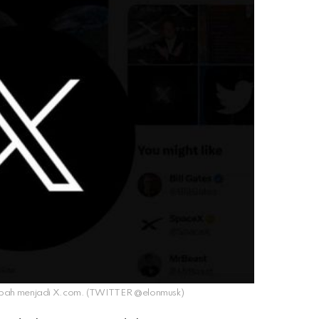
rubah menjadi X.com. (TWITTER @elonmusk)