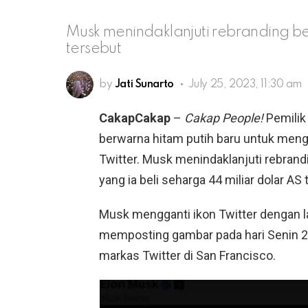
Musk menindaklanjuti rebranding be
tersebut
by
Jati Sunarto
July 25, 2023, 11:30 am
CakapCakap
–
Cakap People!
Pemilik 
berwarna hitam putih baru untuk meng
Twitter. Musk menindaklanjuti rebrand
yang ia beli seharga 44 miliar dolar AS 
Musk mengganti ikon Twitter dengan la
memposting gambar pada hari Senin 24 
markas Twitter di San Francisco.