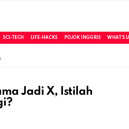
SCI-TECH
LIFE-HACKS
POJOK INGGRIS
WHAT’S 
.
ma Jadi X, Istilah
gi?