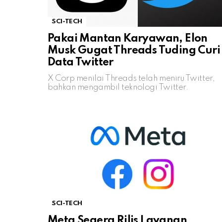
SCI-TECH
Pakai Mantan Karyawan, Elon
Musk Gugat Threads Tuding Curi
Data Twitter
X Corp menilai Threads telah meniru Twitter,
bahkan mengambil teknologi Twitter.
SCI-TECH
Meta Segera Rilis Layanan