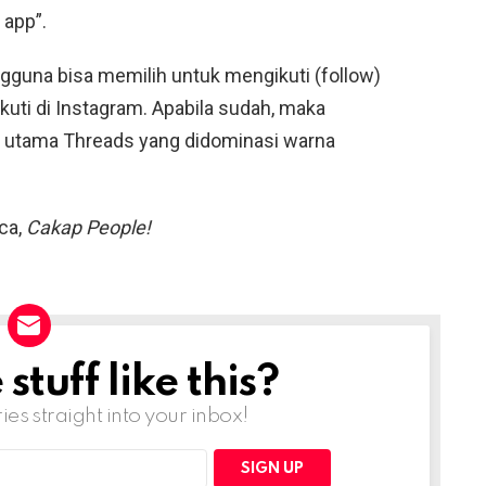
 app”.
gguna bisa memilih untuk mengikuti (follow)
uti di Instagram. Apabila sudah, maka
n utama Threads yang didominasi warna
ca,
Cakap People!
tuff like this?
ries straight into your inbox!