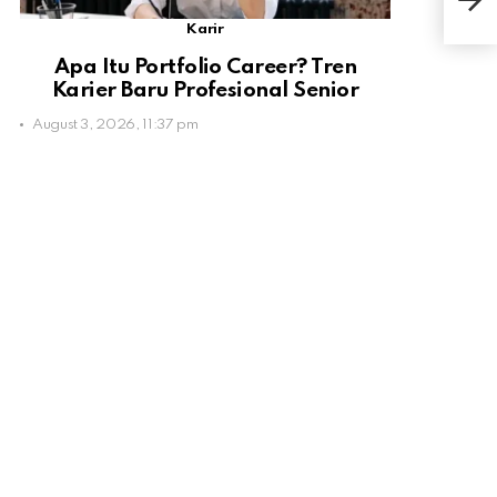
Kal
Karir
Apa Itu Portfolio Career? Tren
Karier Baru Profesional Senior
August 3, 2026, 11:37 pm