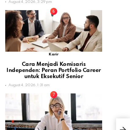
August 4, 2026, 3:29 pm
Karir
Cara Menjadi Komisaris
Independen: Peran Portfolio Career
untuk Eksekutif Senior
August 4, 2026, 1:31 am
10 O
Ter