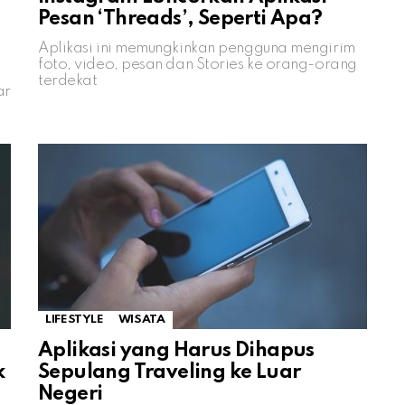
Pesan ‘Threads’, Seperti Apa?
Aplikasi ini memungkinkan pengguna mengirim
foto, video, pesan dan Stories ke orang-orang
terdekat
ar
LIFESTYLE
WISATA
Aplikasi yang Harus Dihapus
k
Sepulang Traveling ke Luar
Negeri