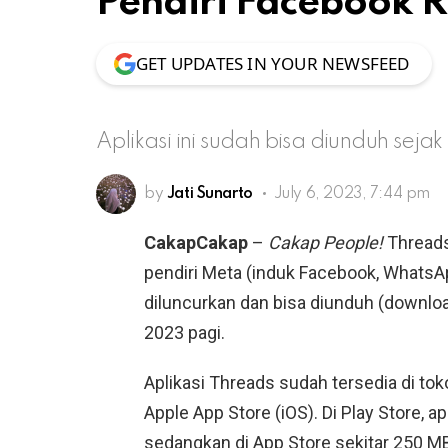
Pendiri Facebook R
GET UPDATES IN YOUR NEWSFEED
Aplikasi ini sudah bisa diunduh seja
by
Jati Sunarto
July 6, 2023, 7:44 pm
CakapCakap
–
Cakap People!
Threads,
pendiri Meta (induk Facebook, WhatsA
diluncurkan dan bisa diunduh (download
2023 pagi.
Aplikasi Threads sudah tersedia di tok
Apple App Store (iOS). Di Play Store, ap
sedangkan di App Store sekitar 250 M