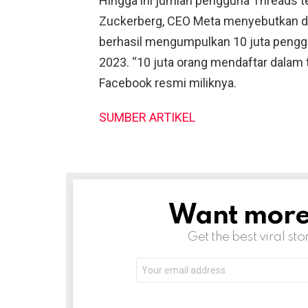
Hingga ini jumlah pengguna Threads 
Zuckerberg, CEO Meta menyebutkan d
berhasil mengumpulkan 10 juta penggu
2023. “10 juta orang mendaftar dalam t
Facebook resmi miliknya.
SUMBER ARTIKEL
Want more s
NEWSLETTER
Get the best viral sto
Email
address: