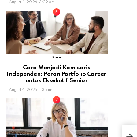
August 4, 2026, 3:29 pm
Karir
Cara Menjadi Komisaris
Independen: Peran Portfolio Career
untuk Eksekutif Senior
August 4, 2026, 1:31 am
Tahu