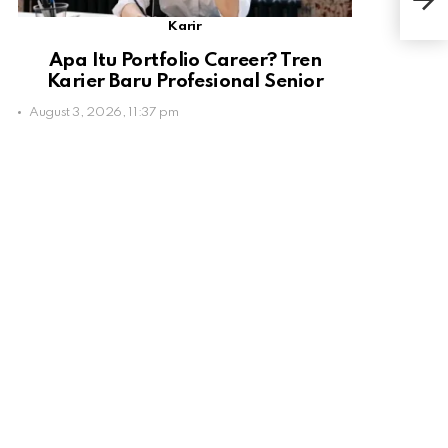
Har
Karir
Apa Itu Portfolio Career? Tren
Karier Baru Profesional Senior
August 3, 2026, 11:37 pm