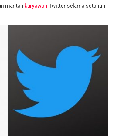
an mantan
karyawan
Twitter selama setahun