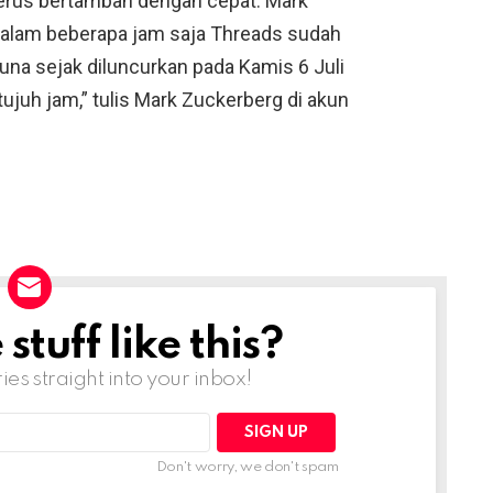
terus bertambah dengan cepat. Mark
alam beberapa jam saja Threads sudah
na sejak diluncurkan pada Kamis 6 Juli
ujuh jam,” tulis Mark Zuckerberg di akun
tuff like this?
ries straight into your inbox!
Don't worry, we don't spam