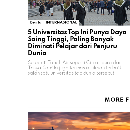
Berita
INTERNASIONAL
5 Universitas Top Ini Punya Daya
Saing Tinggi, Paling Banyak
Diminati Pelajar dari Penjuru
Dunia
Selebriti Tanah Air seperti Cinta Laura dan
Tasya Kamila juga termasuk lulusan terbaik
salah satu universitas top dunia tersebut
MORE 