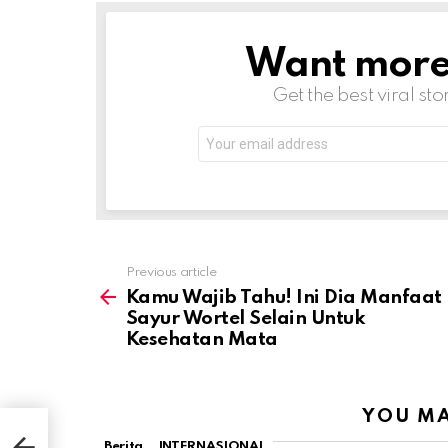
Want more s
NEWSLETTER
Get the best viral sto
Email
address:
Previous article
See
more
Kamu Wajib Tahu! Ini Dia Manfaat
Sayur Wortel Selain Untuk
Kesehatan Mata
YOU MA
at
Berita
INTERNASIONAL