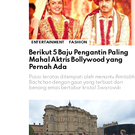
ENTERTAINMENT
FASHION
Berikut 5 Baju Pengantin Paling
Mahal Aktris Bollywood yang
Pernah Ada
Posisi teratas ditempati oleh menantu Amitabh
Bachchan dengan gaun yang terbuat dari
benang emas bertabur kristal Swarovski