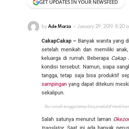
GET UPDATES IN YOUR NEWSFEED
by
Ade Marza
January 29, 2019, 8:20 
CakapCakap –
Banyak wanita yang di
setelah menikah dan memiliki anak
keluarga di rumah. Beberapa
Cakap 
kondisi tersebut. Namun, siapa san
tangga, tetap saja bisa produktif se
sampingan
yang dapat ditekuni meski
sekalipun.
Ibu rumah tangga tetap bisa produktif meski ha
Salah satunya menurut laman
Okezo
translator
. Saat ini ada banyak per