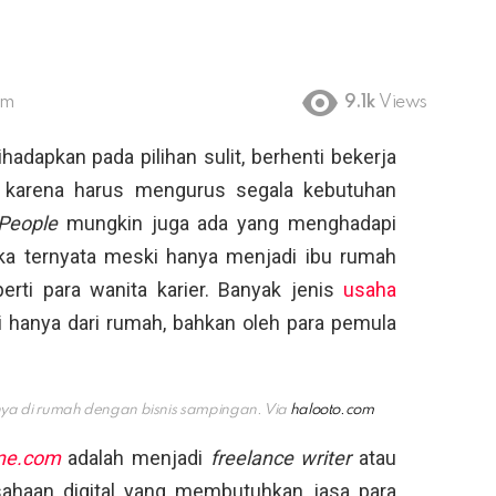
am
9.1k
Views
hadapkan pada pilihan sulit, berhenti bekerja
, karena harus mengurus segala kebutuhan
People
mungkin juga ada yang menghadapi
gka ternyata meski hanya menjadi ibu rumah
perti para wanita karier. Banyak jenis
usaha
 hanya dari rumah, bahkan oleh para pemula
nya di rumah dengan bisnis sampingan. Via
halooto.com
ne.com
adalah menjadi
freelance writer
atau
usahaan digital yang membutuhkan jasa para