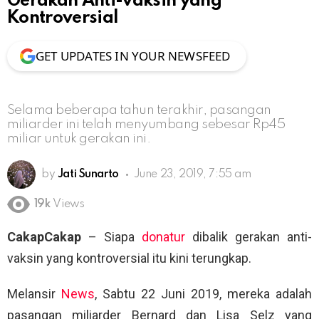
Gerakan Anti-vaksin yang
Kontroversial
GET UPDATES IN YOUR NEWSFEED
Selama beberapa tahun terakhir, pasangan
miliarder ini telah menyumbang sebesar Rp45
miliar untuk gerakan ini.
by
Jati Sunarto
June 23, 2019, 7:55 am
19k
Views
CakapCakap
– Siapa
donatur
dibalik gerakan anti-
vaksin yang kontroversial itu kini terungkap.
Melansir
News
, Sabtu 22 Juni 2019, mereka adalah
pasangan miliarder Bernard dan Lisa Selz yang