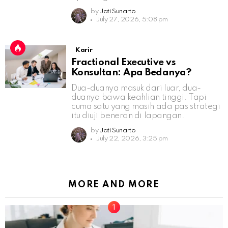
by
Jati Sunarto
July 27, 2026, 5:08 pm
Karir
Fractional Executive vs
Konsultan: Apa Bedanya?
Dua-duanya masuk dari luar, dua-
duanya bawa keahlian tinggi. Tapi
cuma satu yang masih ada pas strategi
itu diuji beneran di lapangan.
by
Jati Sunarto
July 22, 2026, 3:25 pm
MORE AND MORE