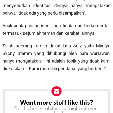
menyebutkan identitas dirinya hanya mengatakan
bahwa “tidak ada yang perlu disampaikan”.
Anak-anak pasangan ini juga tidak mau berkomentar,
termasuk sejumlah teman dan kerabat lainnya.
Salah seorang teman dekat Lisa Selz yaitu Marilyn
Skony Stamm yang dihubungi oleh para wartawan,
hanya mengatakan: “Ini adalah topik yang tidak kami
diskusikan … Kami memiliki pendapat yang berbeda”.
Want more stuff like this?
NEWSLETTER
Get the best viral stories straight into your