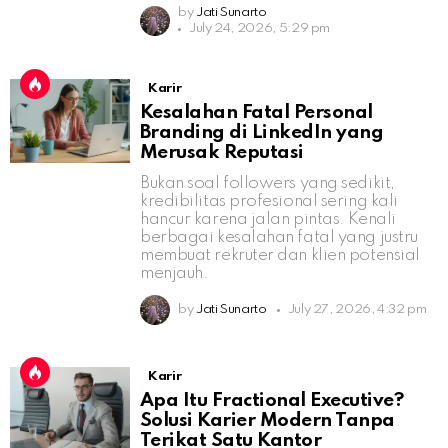
by
Jati Sunarto
July 24, 2026, 5:29 pm
Karir
Kesalahan Fatal Personal
Branding di LinkedIn yang
Merusak Reputasi
Bukan soal followers yang sedikit,
kredibilitas profesional sering kali
hancur karena jalan pintas. Kenali
berbagai kesalahan fatal yang justru
membuat rekruter dan klien potensial
menjauh.
by
Jati Sunarto
July 27, 2026, 4:32 pm
Karir
Apa Itu Fractional Executive?
Solusi Karier Modern Tanpa
Terikat Satu Kantor