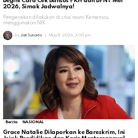
Begini Cara Cek Bansos PKH dan BPNT Mei
2026, Simak Jadwalnya!
Pengecekan dilakukan di situs resmi Kemensos
menggunakan NIK
by
Jati Sunarto
May 8, 2026, 3:00 pm
Berita
NASIONAL
Grace Natalie Dilaporkan ke Bareskrim, Ini