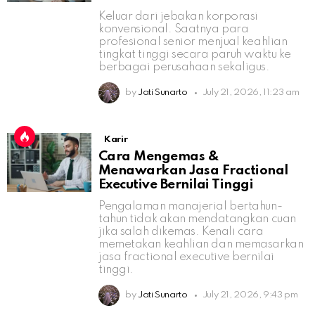
Keluar dari jebakan korporasi
konvensional. Saatnya para
profesional senior menjual keahlian
tingkat tinggi secara paruh waktu ke
berbagai perusahaan sekaligus.
by
Jati Sunarto
July 21, 2026, 11:23 am
Karir
Cara Mengemas &
Menawarkan Jasa Fractional
Executive Bernilai Tinggi
Pengalaman manajerial bertahun-
tahun tidak akan mendatangkan cuan
jika salah dikemas. Kenali cara
memetakan keahlian dan memasarkan
jasa fractional executive bernilai
tinggi.
by
Jati Sunarto
July 21, 2026, 9:43 pm