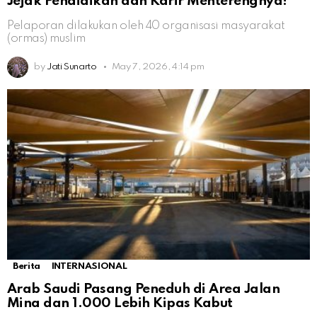
Jejak Pendidikan dan Karir Menterengnya!
Pelaporan dilakukan oleh 40 organisasi masyarakat
(ormas) muslim
by
Jati Sunarto
May 7, 2026, 4:14 pm
Berita
INTERNASIONAL
Arab Saudi Pasang Peneduh di Area Jalan
Mina dan 1.000 Lebih Kipas Kabut