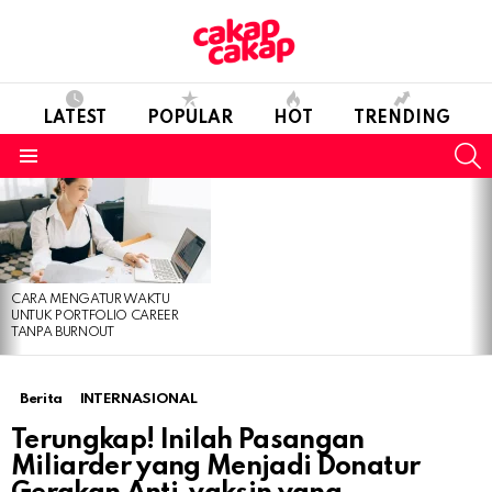
LATEST
POPULAR
HOT
TRENDING
S
Menu
LATEST
STORIES
CARA MENGATUR WAKTU
UNTUK PORTFOLIO CAREER
TANPA BURNOUT
Berita
INTERNASIONAL
Terungkap! Inilah Pasangan
Miliarder yang Menjadi Donatur