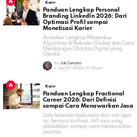
Karir
Panduan Lengkap Personal
Branding LinkedIn 2026: Dari
Optimasi Profil sampai
Monetisasi Karier
Arsitektur Lengkap Menembus
Algoritma AI Rekruter Global dan Cara
Membangun Otoritas Digital yang
Otentik
by
Jati Sunarto
July 27, 2026, 10:59 pm
Karir
Panduan Lengkap Fractional
Career 2026: Dari Definisi
sampai Cara Menawarkan Jasa
Satu halaman buat mulai dari nol: apa
itu, berapa tarifnya, skill apa yang
dibutuhkan, sampai cara menawarkan
jasanya.