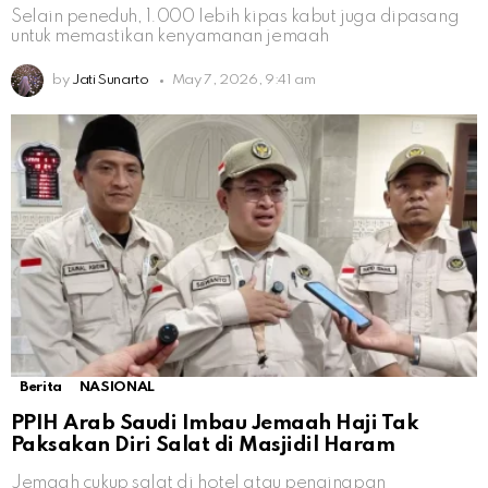
Selain peneduh, 1.000 lebih kipas kabut juga dipasang
untuk memastikan kenyamanan jemaah
by
Jati Sunarto
May 7, 2026, 9:41 am
Berita
NASIONAL
PPIH Arab Saudi Imbau Jemaah Haji Tak
Paksakan Diri Salat di Masjidil Haram
Jemaah cukup salat di hotel atau penginapan