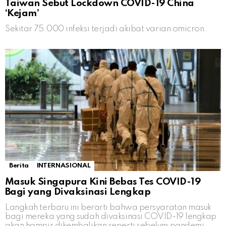
Taiwan Sebut Lockdown COVID-19 China
‘Kejam’
Sekitar 75.000 infeksi terjadi akibat varian omicron.
Berita
INTERNASIONAL
Masuk Singapura Kini Bebas Tes COVID-19
Bagi yang Divaksinasi Lengkap
Langkah terbaru ini berarti bahwa persyaratan masuk
bagi mereka yang sudah divaksinasi COVID-19 lengkap
akan hampir dikembalikan seperti sebelum pandemi.