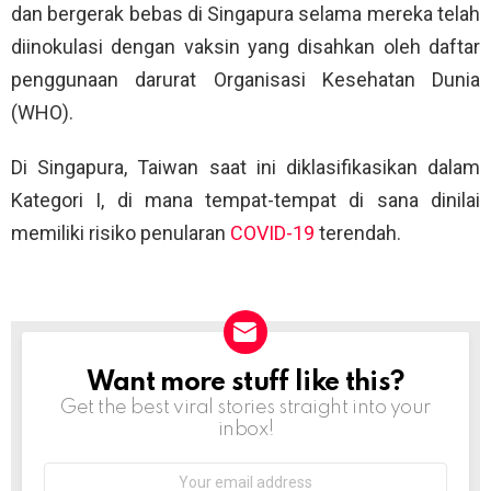
dan bergerak bebas di Singapura selama mereka telah
diinokulasi dengan vaksin yang disahkan oleh daftar
penggunaan darurat Organisasi Kesehatan Dunia
(WHO).
Di Singapura, Taiwan saat ini diklasifikasikan dalam
Kategori I, di mana tempat-tempat di sana dinilai
memiliki risiko penularan
COVID-19
terendah.
Want more stuff like this?
NEWSLETTER
Get the best viral stories straight into your
inbox!
Email
address: