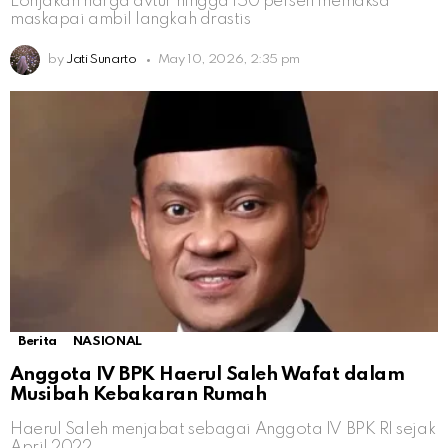
Lonjakan harga avtur hingga 150 persen memaksa
maskapai ambil langkah drastis
by
Jati Sunarto
May 10, 2026, 2:35 pm
Berita
NASIONAL
Anggota IV BPK Haerul Saleh Wafat dalam
Musibah Kebakaran Rumah
Haerul Saleh menjabat sebagai Anggota IV BPK RI sejak
April 2022