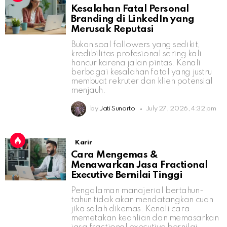
Kesalahan Fatal Personal
Branding di LinkedIn yang
Merusak Reputasi
Bukan soal followers yang sedikit,
kredibilitas profesional sering kali
hancur karena jalan pintas. Kenali
berbagai kesalahan fatal yang justru
membuat rekruter dan klien potensial
menjauh.
by
Jati Sunarto
July 27, 2026, 4:32 pm
Karir
Cara Mengemas &
Menawarkan Jasa Fractional
Executive Bernilai Tinggi
Pengalaman manajerial bertahun-
tahun tidak akan mendatangkan cuan
jika salah dikemas. Kenali cara
memetakan keahlian dan memasarkan