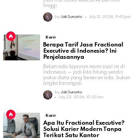
jasa fractional executive bernilai
tinggi.
by
Jati Sunarto
July 21, 2026, 9:43 pm
Karir
Berapa Tarif Jasa Fractional
Executive di Indonesia? Ini
Penjelasannya
Belum ada laporan resmi soal ini di
Indonesia — jadi kita hitung sendiri
pakai data yang beneran ada, bukan
angka karangan.
by
Jati Sunarto
July 22, 2026, 10:53 am
Karir
Apa Itu Fractional Executive?
Solusi Karier Modern Tanpa
Terikat Satu Kantor