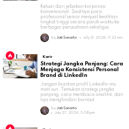
Keluar dari jebakan korporasi
konvensional. Saatnya para
profesional senior menjual keahlian
tingkat tinggi secara paruh waktu ke
berbagai perusahaan sekaligus.
by
Jati Sunarto
July 21, 2026, 11:23 am
Karir
Strategi Jangka Panjang: Cara
Menjaga Konsistensi Personal
Brand di LinkedIn
Jangan biarkan profil LinkedIn-mu
mati suri. Temukan strategi jangka
panjang, cara membaca analitik, dan
tips menghindari burnout.
by
Jati Sunarto
July 27, 2026, 5:08 pm