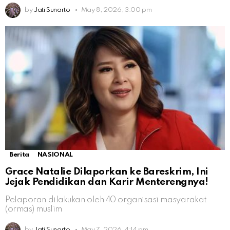
by
Jati Sunarto
May 8, 2026, 3:00 pm
Berita
NASIONAL
Grace Natalie Dilaporkan ke Bareskrim, Ini
Jejak Pendidikan dan Karir Menterengnya!
Pelaporan dilakukan oleh 40 organisasi masyarakat
(ormas) muslim
by
Jati Sunarto
May 7, 2026, 4:14 pm