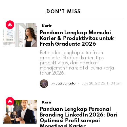
DON'T MISS
Karir
Panduan Lengkap Memulai
Karier & Produktivitas untuk
Fresh Graduate 2026
Peta jalan lengkap untuk fresh
graduate: Strategi karier, tips
produktivitas, dan panduan
manajemen finansial di dunia kerja
tahun 2026.
by
Jati Sunarto
July 28, 2026, 11:34 pm
Karir
Panduan Lengkap Personal
Branding LinkedIn 2026: Dari
Optimasi Profil sampai
Monetisasi Karier