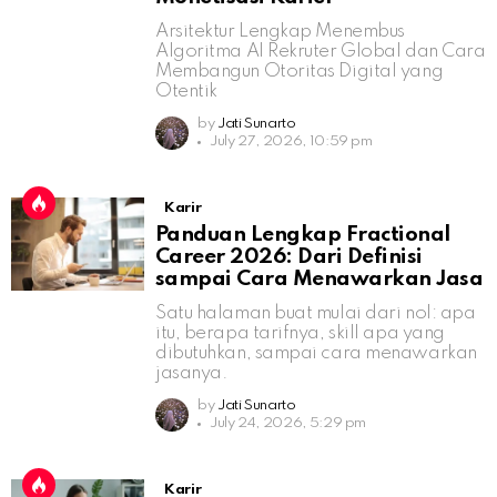
Arsitektur Lengkap Menembus
Algoritma AI Rekruter Global dan Cara
Membangun Otoritas Digital yang
Otentik
by
Jati Sunarto
July 27, 2026, 10:59 pm
Karir
Panduan Lengkap Fractional
Career 2026: Dari Definisi
sampai Cara Menawarkan Jasa
Satu halaman buat mulai dari nol: apa
itu, berapa tarifnya, skill apa yang
dibutuhkan, sampai cara menawarkan
jasanya.
by
Jati Sunarto
July 24, 2026, 5:29 pm
Karir