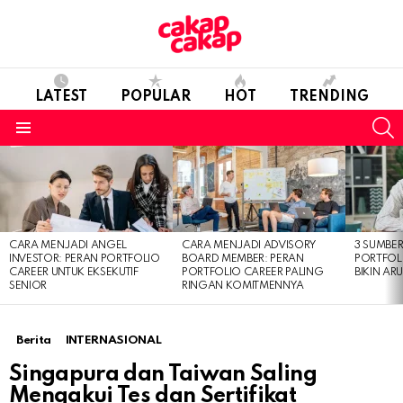
LATEST
POPULAR
HOT
TRENDING
S
Menu
LATEST
STORIES
CARA MENJADI ANGEL
CARA MENJADI ADVISORY
3 SUMBE
INVESTOR: PERAN PORTFOLIO
BOARD MEMBER: PERAN
PORTFOL
CAREER UNTUK EKSEKUTIF
PORTFOLIO CAREER PALING
BIKIN ARU
SENIOR
RINGAN KOMITMENNYA
Berita
INTERNASIONAL
Singapura dan Taiwan Saling
Mengakui Tes dan Sertifikat