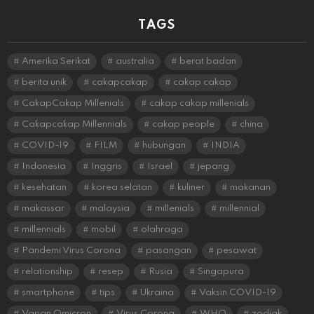
TAGS
Amerika Serikat
australia
berat badan
berita unik
cakapcakap
cakap cakap
CakapCakap Millenials
cakap cakap millenials
Cakapcakap Millennials
cakap people
china
COVID-19
FILM
hubungan
INDIA
Indonesia
Inggris
Israel
jepang
kesehatan
korea selatan
kuliner
makanan
makassar
malaysia
millenials
millennial
millennials
mobil
olahraga
Pandemi Virus Corona
pasangan
pesawat
relationship
resep
Rusia
Singapura
smartphone
tips
Ukraina
Vaksin COVID-19
Varian Omicron
Virus Corona
WHO
zodiak