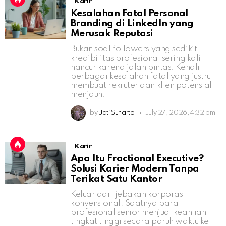
Karir
Kesalahan Fatal Personal
Branding di LinkedIn yang
Merusak Reputasi
Bukan soal followers yang sedikit,
kredibilitas profesional sering kali
hancur karena jalan pintas. Kenali
berbagai kesalahan fatal yang justru
membuat rekruter dan klien potensial
menjauh.
by
Jati Sunarto
July 27, 2026, 4:32 pm
Karir
Apa Itu Fractional Executive?
Solusi Karier Modern Tanpa
Terikat Satu Kantor
Keluar dari jebakan korporasi
konvensional. Saatnya para
profesional senior menjual keahlian
tingkat tinggi secara paruh waktu ke