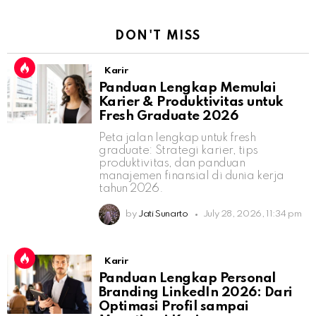
DON'T MISS
Karir
Panduan Lengkap Memulai
Karier & Produktivitas untuk
Fresh Graduate 2026
Peta jalan lengkap untuk fresh
graduate: Strategi karier, tips
produktivitas, dan panduan
manajemen finansial di dunia kerja
tahun 2026.
by
Jati Sunarto
July 28, 2026, 11:34 pm
Karir
Panduan Lengkap Personal
Branding LinkedIn 2026: Dari
Optimasi Profil sampai