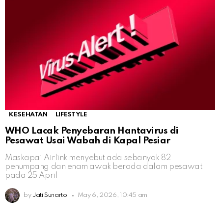
KESEHATAN
LIFESTYLE
WHO Lacak Penyebaran Hantavirus di
Pesawat Usai Wabah di Kapal Pesiar
Maskapai Airlink menyebut ada sebanyak 82
penumpang dan enam awak berada dalam pesawat
pada 25 April
by
Jati Sunarto
May 6, 2026, 10:45 am