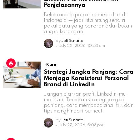
Penjelasannya
Belum ada laporan resmi soal ini di
Indonesia — jadi kita hitung sendiri
pakai data yang beneran ada, bukan
angka karangan.
by
Jati Sunarto
July 22, 2026, 10:53 am
Karir
Strategi Jangka Panjang: Cara
Menjaga Konsistensi Personal
Brand di LinkedIn
Jangan biarkan profil LinkedIn-mu
mati suri. Temukan strategi jangka
panjang, cara membaca analitik, dan
tips menghindari burnout.
by
Jati Sunarto
July 27, 2026, 5:08 pm