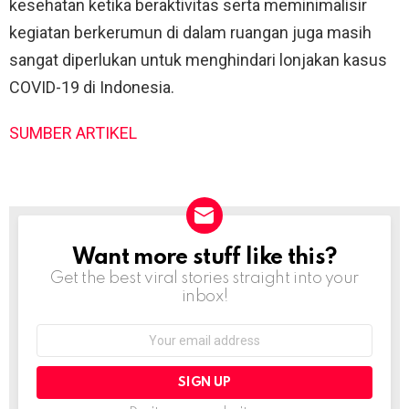
kesehatan ketika beraktivitas serta meminimalisir
kegiatan berkerumun di dalam ruangan juga masih
sangat diperlukan untuk menghindari lonjakan kasus
COVID-19 di Indonesia.
SUMBER ARTIKEL
Want more stuff like this?
NEWSLETTER
Get the best viral stories straight into your
inbox!
Email
address: