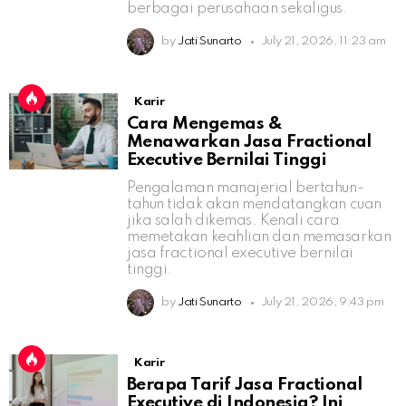
berbagai perusahaan sekaligus.
by
Jati Sunarto
July 21, 2026, 11:23 am
Karir
Cara Mengemas &
Menawarkan Jasa Fractional
Executive Bernilai Tinggi
Pengalaman manajerial bertahun-
tahun tidak akan mendatangkan cuan
jika salah dikemas. Kenali cara
memetakan keahlian dan memasarkan
jasa fractional executive bernilai
tinggi.
by
Jati Sunarto
July 21, 2026, 9:43 pm
Karir
Berapa Tarif Jasa Fractional
Executive di Indonesia? Ini