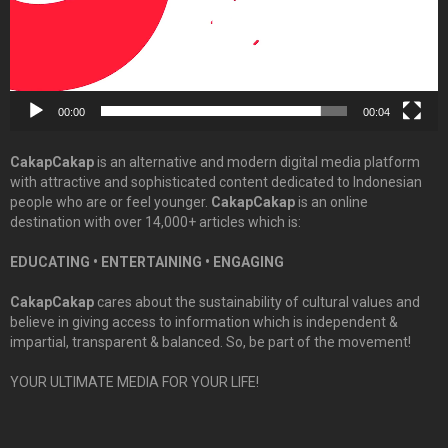
00:00
00:04
CakapCakap
is an alternative and modern digital media platform
with attractive and sophisticated content dedicated to Indonesian
people who are or feel younger.
CakapCakap
is an online
destination with over 14,000+ articles which is:
EDUCATING • ENTERTAINING • ENGAGING
CakapCakap
cares about the sustainability of cultural values and
believe in giving access to information which is independent &
impartial, transparent & balanced. So, be part of the movement!
YOUR ULTIMATE MEDIA FOR YOUR LIFE!