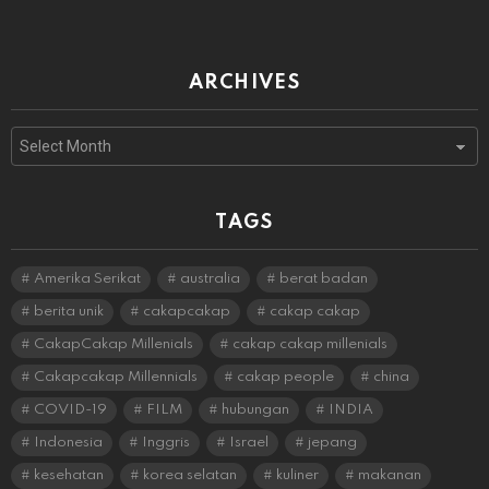
ARCHIVES
Archives
TAGS
Amerika Serikat
australia
berat badan
berita unik
cakapcakap
cakap cakap
CakapCakap Millenials
cakap cakap millenials
Cakapcakap Millennials
cakap people
china
COVID-19
FILM
hubungan
INDIA
Indonesia
Inggris
Israel
jepang
kesehatan
korea selatan
kuliner
makanan