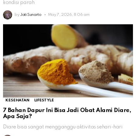
kondisi parah
by
Jati Sunarto
May 7, 2026, 8:06 am
KESEHATAN
LIFESTYLE
7 Bahan Dapur Ini Bisa Jadi Obat Alami Diare,
Apa Saja?
Diare bisa sangat mengganggu aktivitas sehari-hari