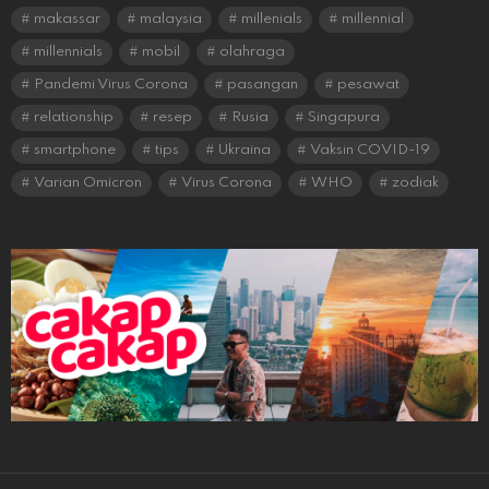
makassar
malaysia
millenials
millennial
millennials
mobil
olahraga
Pandemi Virus Corona
pasangan
pesawat
relationship
resep
Rusia
Singapura
smartphone
tips
Ukraina
Vaksin COVID-19
Varian Omicron
Virus Corona
WHO
zodiak