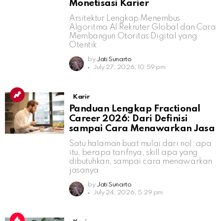
Monetisasi Karier
Arsitektur Lengkap Menembus
Algoritma AI Rekruter Global dan Cara
Membangun Otoritas Digital yang
Otentik
by
Jati Sunarto
July 27, 2026, 10:59 pm
Karir
Panduan Lengkap Fractional
Career 2026: Dari Definisi
sampai Cara Menawarkan Jasa
Satu halaman buat mulai dari nol: apa
itu, berapa tarifnya, skill apa yang
dibutuhkan, sampai cara menawarkan
jasanya.
by
Jati Sunarto
July 24, 2026, 5:29 pm