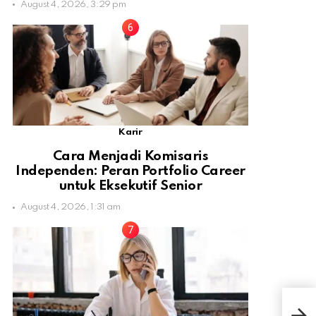
August 4, 2026, 3:29 pm
Karir
Cara Menjadi Komisaris
Independen: Peran Portfolio Career
untuk Eksekutif Senior
August 4, 2026, 1:31 am
Gene
Seb