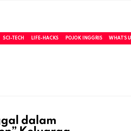
SCI-TECH
LIFE-HACKS
POJOK INGGRIS
WHAT’S 
ggal dalam