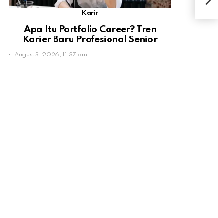
Kons
Karir
Apa Itu Portfolio Career? Tren
Karier Baru Profesional Senior
August 3, 2026, 11:37 pm