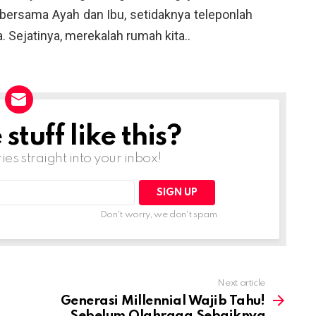
 bersama Ayah dan Ibu, setidaknya teleponlah
 Sejatinya, merekalah rumah kita..
tuff like this?
ries straight into your inbox!
Don't worry, we don't spam
Next article
Generasi Millennial Wajib Tahu!
Sebelum Olahraga Sebaiknya