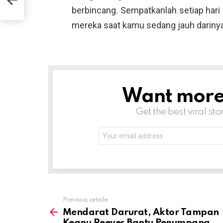
berbincang. Sempatkanlah setiap hari
mereka saat kamu sedang jauh darinya.
Want more s
NEWSLETTER
Get the best viral sto
Email
address:
Previous article
See
more
Mendarat Darurat, Aktor Tampan
Keanu Reeves Bantu Penumpang