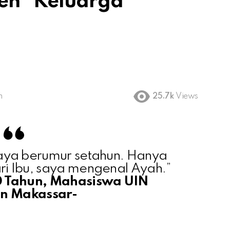
en” Keluarga
m
25.7k
Views
aya berumur setahun. Hanya
ari Ibu, saya mengenal Ayah.”
20 Tahun, Mahasiswa UIN
n Makassar-