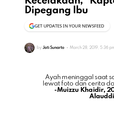
Kecelakaan, “Kapt
Dipegang Ibu
GET UPDATES IN YOUR NEWSFEED
by
Jati Sunarto
March 28, 2019, 5:36 p
Ayah meninggal saat s
lewat foto dan cerita d
-Muizzu Khaidir, 
Alauddi