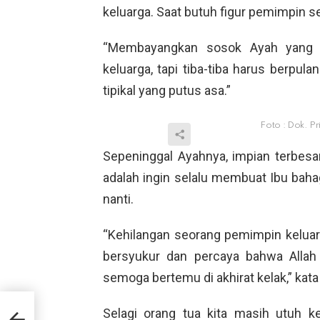
keluarga. Saat butuh figur pemimpin sep
“Membayangkan sosok Ayah yang d
keluarga, tapi tiba-tiba harus berpul
tipikal yang putus asa.”
Foto : Dok. Pr
Sepeninggal Ayahnya, impian terbesar
adalah ingin selalu membuat Ibu bahag
nanti.
“Kehilangan seorang pemimpin keluarg
bersyukur dan percaya bahwa Allah
semoga bertemu di akhirat kelak,” kat
n
Selagi orang tua kita masih utuh k
g