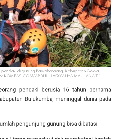
g pendaki di gunung Bawakaraeng, Kabupaten Gowa,
. [Foto: KOMPAS.COM/ABDUL HAQ YAHYA MAULANA T.]
eorang pendaki berusia 16 tahun bernama
abupaten Bulukumba, meninggal dunia pada
umlah pengunjung gunung bisa dibatasi.