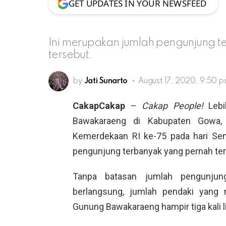
GET UPDATES IN YOUR NEWSFEED
Ini merupakan jumlah pengunjung t
tersebut.
by
Jati Sunarto
August 17, 2020, 9:50 
CakapCakap
–
Cakap People!
Lebi
Bawakaraeng di Kabupaten Gowa
Kemerdekaan RI ke-75 pada hari Sen
pengunjung terbanyak yang pernah ter
Tanpa batasan jumlah pengunju
berlangsung, jumlah pendaki yang 
Gunung Bawakaraeng hampir tiga kali l