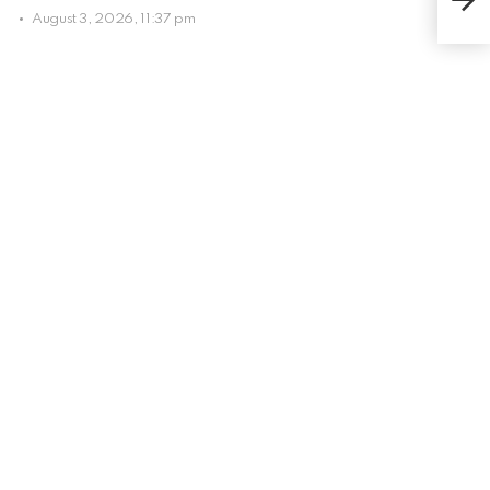
Netf
August 3, 2026, 11:37 pm