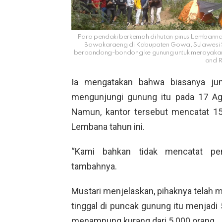
Para pendaki berkemah di hutan pinus Lembanna,
Bawakaraeng di Kabupaten Gowa, Sulawesi Se
berbondong-bondong ke gunung untuk merayakan 
and R
Ia mengatakan bahwa biasanya j
mengunjungi gunung itu pada 17 Ag
Namun, kantor tersebut mencatat 15
Lembana tahun ini.
“Kami bahkan tidak mencatat pe
tambahnya.
Mustari menjelaskan, pihaknya telah 
tinggal di puncak gunung itu menjad
menampung kurang dari 5.000 orang.