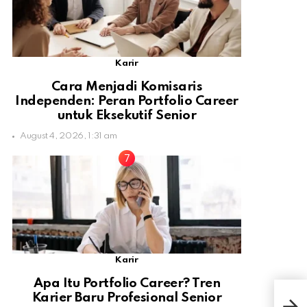
Karir
Cara Menjadi Komisaris
Independen: Peran Portfolio Career
untuk Eksekutif Senior
August 4, 2026, 1:31 am
Karir
Apa Itu Portfolio Career? Tren
Eliz
Karier Baru Profesional Senior
Dian