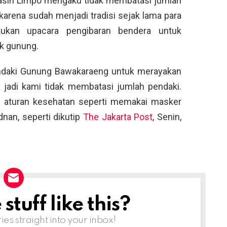
Yasin Limpo mengaku tidak membatasi jumlah
rena sudah menjadi tradisi sejak lama para
kukan upacara pengibaran bendera untuk
k gunung.
endaki Gunung Bawakaraeng untuk merayakan
a jadi kami tidak membatasi jumlah pendaki.
i aturan kesehatan seperti memakai masker
nan, seperti dikutip
The Jakarta Post
, Senin,
tuff like this?
ries straight into your inbox!