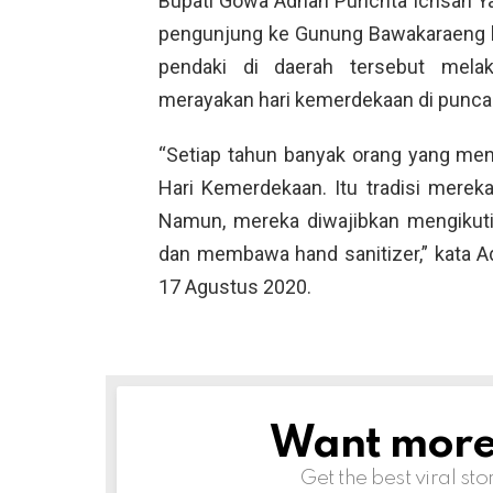
Bupati Gowa Adnan Purichta Ichsan 
pengunjung ke Gunung Bawakaraeng ka
pendaki di daerah tersebut mela
merayakan hari kemerdekaan di punca
“Setiap tahun banyak orang yang m
Hari Kemerdekaan. Itu tradisi merek
Namun, mereka diwajibkan mengikut
dan membawa hand sanitizer,” kata Ad
17 Agustus 2020.
Want more s
NEWSLETTER
Get the best viral sto