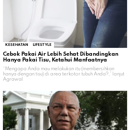
KESEHATAN
LIFESTYLE
Cebok Pakai Air Lebih Sehat Dibandingkan
Hanya Pakai Tisu, Ketahui Manfaatnya
“Mengapa Anda mau melakukan itu (membersihkan
hanya dengan tisu) di area terkotor tubuh Anda?,” lanjut
Agrawal.