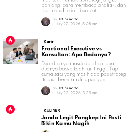
mati suri. Temukan strategi jangka
panjang, cara membaca analitik, dan
tips menghindari burnout.
by
Jati Sunarto
July 27, 2026, 5:08 pm
Karir
Fractional Executive vs
Konsultan: Apa Bedanya?
Dua-duanya masuk dari luar, dua-
duanya bawa keahlian tinggi. Tapi
cuma satu yang masih ada pas strategi
itu diuji beneran di lapangan.
by
Jati Sunarto
July 22, 2026, 3:25 pm
KULINER
Janda Legit Pangkep Ini Pasti
Bikin Kamu Nagih