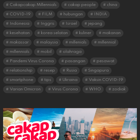
Cakapcakap Millennials
cakap people
china
COVID-19
FILM
hubungan
INDIA
Indonesia
Inggris
Israel
jepang
kesehatan
korea selatan
kuliner
makanan
makassar
malaysia
millenials
millennial
millennials
mobil
olahraga
Pandemi Virus Corona
pasangan
pesawat
relationship
resep
Rusia
Singapura
smartphone
tips
Ukraina
Vaksin COVID-19
Varian Omicron
Virus Corona
WHO
zodiak