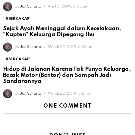
by
Jati Sunarto
April 6, 2019, 5:03 pm
#BERCAKAP
Sejak Ayah Meninggal dalam Kecelakaan,
“Kapten” Keluarga Dipegang Ibu
by
Jati Sunarto
March 28, 2019, 5:36 pm
#BERCAKAP
Hidup di Jalanan Karena Tak Punya Keluarga,
Becak Motor (Bentor) dan Sampah Jadi
Sandarannya
by
Jati Sunarto
March 23, 2019, 5:21 pm
ONE COMMENT