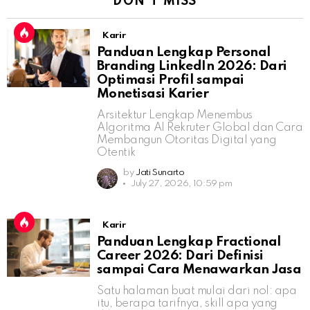
DON'T MISS
Karir
Panduan Lengkap Personal
Branding LinkedIn 2026: Dari
Optimasi Profil sampai
Monetisasi Karier
Arsitektur Lengkap Menembus
Algoritma AI Rekruter Global dan Cara
Membangun Otoritas Digital yang
Otentik
by
Jati Sunarto
July 27, 2026, 10:59 pm
Karir
Panduan Lengkap Fractional
Career 2026: Dari Definisi
sampai Cara Menawarkan Jasa
Satu halaman buat mulai dari nol: apa
itu, berapa tarifnya, skill apa yang