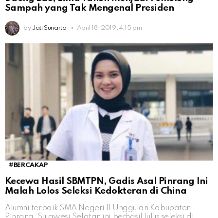
Sampah yang Tak Mengenal Presiden
by
Jati Sunarto
April 18, 2019, 4:15 pm
#BERCAKAP
Kecewa Hasil SBMTPN, Gadis Asal Pinrang Ini
Malah Lolos Seleksi Kedokteran di China
Alumni terbaik SMA Negeri 11 Unggulan Kabupaten
Pinrang, Sulawesi Selatan ini berhasil lulus seleksi di