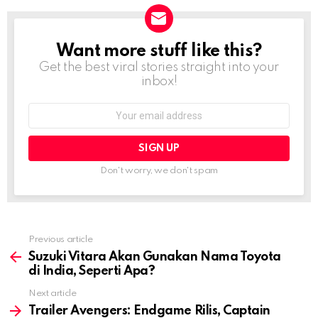
Want more stuff like this?
NEWSLETTER
Get the best viral stories straight into your
inbox!
Email
address:
Don't worry, we don't spam
Previous article
See
more
Suzuki Vitara Akan Gunakan Nama Toyota
di India, Seperti Apa?
Next article
Trailer Avengers: Endgame Rilis, Captain