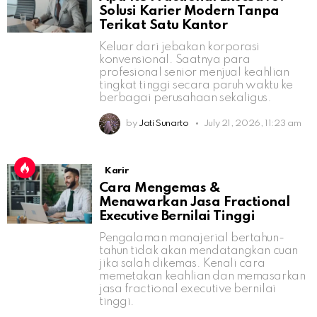
Solusi Karier Modern Tanpa
Terikat Satu Kantor
Keluar dari jebakan korporasi
konvensional. Saatnya para
profesional senior menjual keahlian
tingkat tinggi secara paruh waktu ke
berbagai perusahaan sekaligus.
by
Jati Sunarto
July 21, 2026, 11:23 am
Karir
Cara Mengemas &
Menawarkan Jasa Fractional
Executive Bernilai Tinggi
Pengalaman manajerial bertahun-
tahun tidak akan mendatangkan cuan
jika salah dikemas. Kenali cara
memetakan keahlian dan memasarkan
jasa fractional executive bernilai
tinggi.