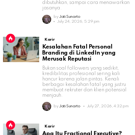
dibutuhkan, sampai cara menawarkan
jasanya.
by
Jati Sunarto
July 24, 2026, 5:29 pm
Karir
Kesalahan Fatal Personal
Branding di LinkedIn yang
Merusak Reputasi
Bukan soal followers yang sedikit,
kredibilitas profesional sering kali
hancur karena jalan pintas. Kenali
berbagai kesalahan fatal yang justru
membuat rekruter dan klien potensial
menjauh.
by
Jati Sunarto
July 27, 2026, 4:32 pm
Karir
Apa Itu Fractional Executive?