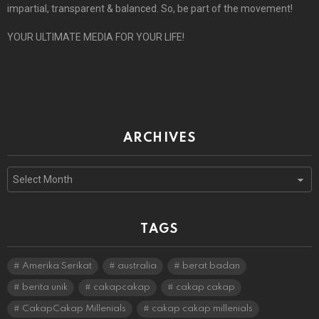
impartial, transparent & balanced. So, be part of the movement!
YOUR ULTIMATE MEDIA FOR YOUR LIFE!
ARCHIVES
Archives
TAGS
Amerika Serikat
australia
berat badan
berita unik
cakapcakap
cakap cakap
CakapCakap Millenials
cakap cakap millenials