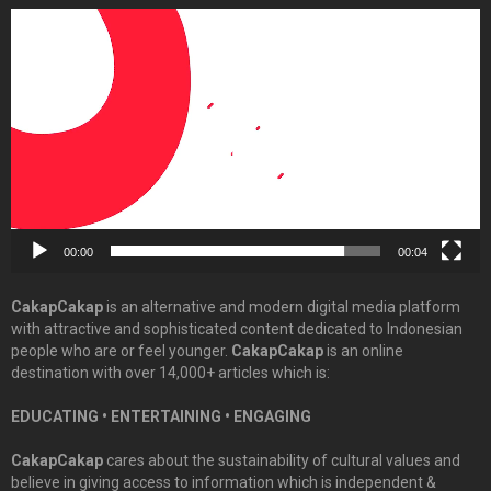
Video
Player
00:00
00:04
CakapCakap
is an alternative and modern digital media platform
with attractive and sophisticated content dedicated to Indonesian
people who are or feel younger.
CakapCakap
is an online
destination with over 14,000+ articles which is:
EDUCATING • ENTERTAINING • ENGAGING
CakapCakap
cares about the sustainability of cultural values and
believe in giving access to information which is independent &