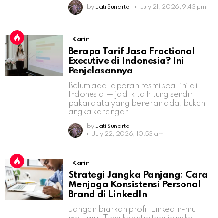
by
Jati Sunarto
July 21, 2026, 9:43 pm
Karir
Berapa Tarif Jasa Fractional
Executive di Indonesia? Ini
Penjelasannya
Belum ada laporan resmi soal ini di
Indonesia — jadi kita hitung sendiri
pakai data yang beneran ada, bukan
angka karangan.
by
Jati Sunarto
July 22, 2026, 10:53 am
Karir
Strategi Jangka Panjang: Cara
Menjaga Konsistensi Personal
Brand di LinkedIn
Jangan biarkan profil LinkedIn-mu