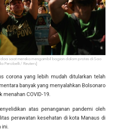
erdoa saat mereka mengambil bagian dalam protes di Sao
 Perobelli / Reuters]
us corona yang lebih mudah ditularkan telah
ementara banyak yang menyalahkan Bolsonaro
uk menahan COVID-19.
penyelidikan atas penanganan pandemi oleh
litas perawatan kesehatan di kota Manaus di
ini.