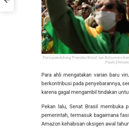
Para pendukung Presiden Brasil Jair Bolsonaro b
Paulo [Amanda
Para ahli mengatakan varian baru vir
berkontribusi pada penyebarannya, s
karena gagal mengambil tindakan unt
Pekan lalu, Senat Brasil membuka 
pemerintah, termasuk bagaimana fasi
Amazon kehabisan oksigen awal tahun 