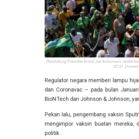
Pendukung Presiden Brasil Jair Bolsonaro ambil 
2021. [Amanda
Regulator negara memberi lampu hij
dan Coronavac – pada bulan Januari 
BioNTech dan Johnson & Johnson, yan
Pekan lalu, pengembang vaksin Sputn
mengimpor vaksin buatan mereka, d
politik .