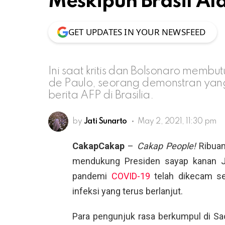
Meskipun Brasil Al
GET UPDATES IN YOUR NEWSFEED
Ini saat kritis dan Bolsonaro memb
de Paulo, seorang demonstran yan
berita AFP di Brasilia.
by
Jati Sunarto
May 2, 2021, 11:30 pm
CakapCakap
–
Cakap People!
Ribuan
mendukung Presiden sayap kanan Ja
pandemi
COVID-19
telah dikecam se
infeksi yang terus berlanjut.
Para pengunjuk rasa berkumpul di Sao P