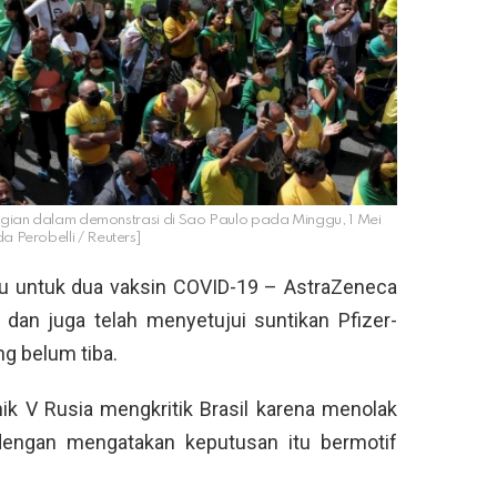
bagian dalam demonstrasi di Sao Paulo pada Minggu, 1 Mei
 Perobelli / Reuters]
au untuk dua vaksin COVID-19 – AstraZeneca
dan juga telah menyetujui suntikan Pfizer-
g belum tiba.
ik V Rusia mengkritik Brasil karena menolak
engan mengatakan keputusan itu bermotif