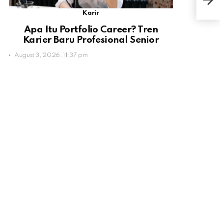
Kek
Karir
Apa Itu Portfolio Career? Tren
Karier Baru Profesional Senior
August 3, 2026, 11:37 pm