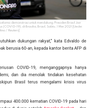
lama demonstrasi untuk mendukung Presiden Brasil Jair
(COVID-19), di Brasilia, Brasil, Sabtu, 1 Mei 2021 [Ueslei
ino / Reuters]
butuhkan dukungan rakyat,” kata Edvaldo de
k berusia 60-an, kepada kantor berita AFP di
eriusan COVID-19, menganggapnya hanya
ndemi, dan dia menolak tindakan kesehatan
kipun Brasil terus mengalami krisis virus
lampaui 400.000 kematian COVID-19 pada hari