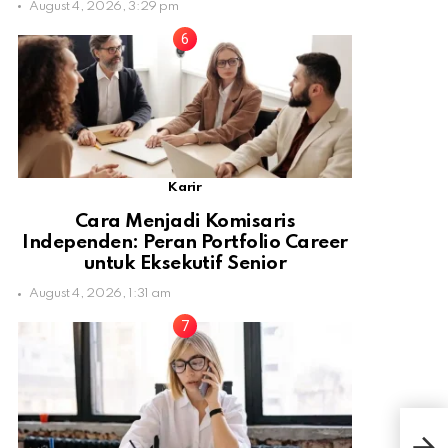
August 4, 2026, 3:29 pm
Karir
Cara Menjadi Komisaris
Independen: Peran Portfolio Career
untuk Eksekutif Senior
August 4, 2026, 1:31 am
DK 
Dem