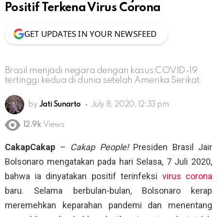
Positif Terkena Virus Corona
GET UPDATES IN YOUR NEWSFEED
Brasil menjadi negara dengan kasus COVID-19
tertinggi kedua di dunia setelah Amerika Serikat.
by
Jati Sunarto
July 8, 2020, 12:33 pm
12.9k
Views
CakapCakap
–
Cakap People!
Presiden Brasil Jair
Bolsonaro mengatakan pada hari Selasa, 7 Juli 2020,
bahwa ia dinyatakan positif terinfeksi
virus corona
baru. Selama berbulan-bulan, Bolsonaro kerap
meremehkan keparahan pandemi dan menentang