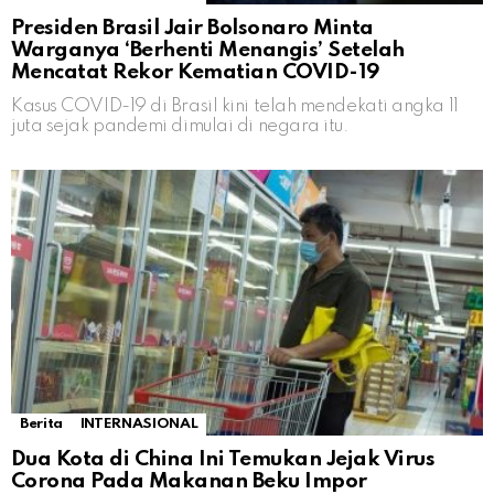
Presiden Brasil Jair Bolsonaro Minta
Warganya ‘Berhenti Menangis’ Setelah
Mencatat Rekor Kematian COVID-19
Kasus COVID-19 di Brasil kini telah mendekati angka 11
juta sejak pandemi dimulai di negara itu.
Berita
INTERNASIONAL
Dua Kota di China Ini Temukan Jejak Virus
Corona Pada Makanan Beku Impor