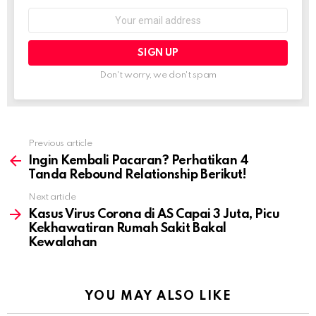
Email
address:
Don't worry, we don't spam
Previous article
See
more
Ingin Kembali Pacaran? Perhatikan 4
Tanda Rebound Relationship Berikut!
Next article
Kasus Virus Corona di AS Capai 3 Juta, Picu
Kekhawatiran Rumah Sakit Bakal
Kewalahan
YOU MAY ALSO LIKE