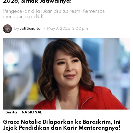
2026, Simak Jadwalnya!
Pengecekan dilakukan di situs resmi Kemensos
menggunakan NIK
by
Jati Sunarto
May 8, 2026, 3:00 pm
Berita
NASIONAL
Grace Natalie Dilaporkan ke Bareskrim, Ini
Jejak Pendidikan dan Karir Menterengnya!