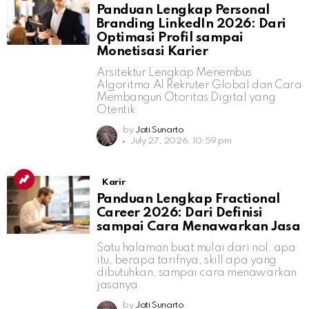
Panduan Lengkap Personal
Branding LinkedIn 2026: Dari
Optimasi Profil sampai
Monetisasi Karier
Arsitektur Lengkap Menembus
Algoritma AI Rekruter Global dan Cara
Membangun Otoritas Digital yang
Otentik
by
Jati Sunarto
July 27, 2026, 10:59 pm
Karir
Panduan Lengkap Fractional
Career 2026: Dari Definisi
sampai Cara Menawarkan Jasa
Satu halaman buat mulai dari nol: apa
itu, berapa tarifnya, skill apa yang
dibutuhkan, sampai cara menawarkan
jasanya.
by
Jati Sunarto