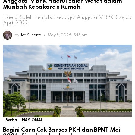
Anggota IV BPK Haerul Saleh Wafat dalam
Musibah Kebakaran Rumah
Haerul Saleh menjabat sebagai Anggota IV BPK RI sejak
April 2022
by
Jati Sunarto
May 8, 2026, 5:18 pm
Berita
NASIONAL
Begini Cara Cek Bansos PKH dan BPNT Mei