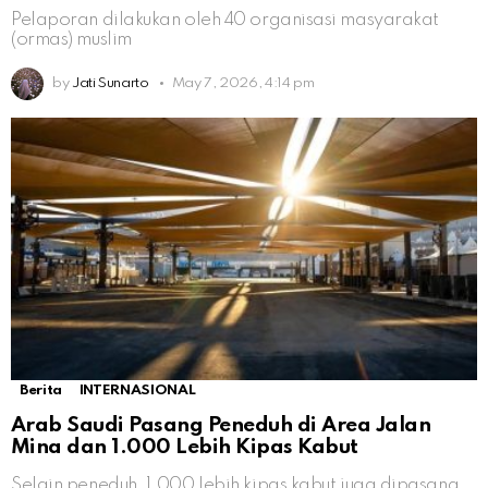
Pelaporan dilakukan oleh 40 organisasi masyarakat
(ormas) muslim
by
Jati Sunarto
May 7, 2026, 4:14 pm
Berita
INTERNASIONAL
Arab Saudi Pasang Peneduh di Area Jalan
Mina dan 1.000 Lebih Kipas Kabut
Selain peneduh, 1.000 lebih kipas kabut juga dipasang