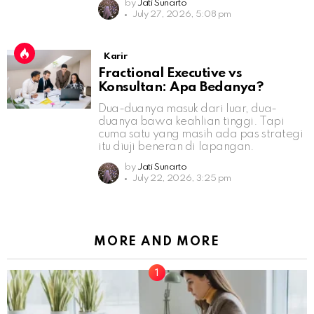
by
Jati Sunarto
July 27, 2026, 5:08 pm
Karir
Fractional Executive vs
Konsultan: Apa Bedanya?
Dua-duanya masuk dari luar, dua-
duanya bawa keahlian tinggi. Tapi
cuma satu yang masih ada pas strategi
itu diuji beneran di lapangan.
by
Jati Sunarto
July 22, 2026, 3:25 pm
MORE AND MORE