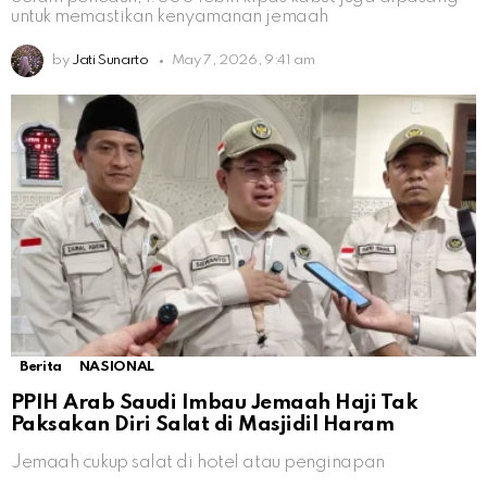
untuk memastikan kenyamanan jemaah
by
Jati Sunarto
May 7, 2026, 9:41 am
Berita
NASIONAL
PPIH Arab Saudi Imbau Jemaah Haji Tak
Paksakan Diri Salat di Masjidil Haram
Jemaah cukup salat di hotel atau penginapan