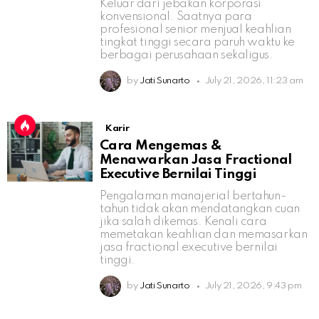
Keluar dari jebakan korporasi
konvensional. Saatnya para
profesional senior menjual keahlian
tingkat tinggi secara paruh waktu ke
berbagai perusahaan sekaligus.
by
Jati Sunarto
July 21, 2026, 11:23 am
Karir
Cara Mengemas &
Menawarkan Jasa Fractional
Executive Bernilai Tinggi
Pengalaman manajerial bertahun-
tahun tidak akan mendatangkan cuan
jika salah dikemas. Kenali cara
memetakan keahlian dan memasarkan
jasa fractional executive bernilai
tinggi.
by
Jati Sunarto
July 21, 2026, 9:43 pm