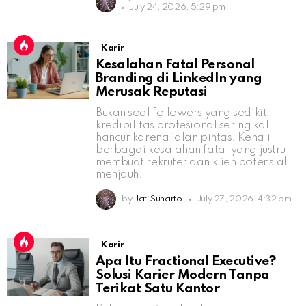
July 24, 2026, 5:29 pm
Karir
Kesalahan Fatal Personal
Branding di LinkedIn yang
Merusak Reputasi
Bukan soal followers yang sedikit,
kredibilitas profesional sering kali
hancur karena jalan pintas. Kenali
berbagai kesalahan fatal yang justru
membuat rekruter dan klien potensial
menjauh.
by
Jati Sunarto
July 27, 2026, 4:32 pm
Karir
Apa Itu Fractional Executive?
Solusi Karier Modern Tanpa
Terikat Satu Kantor