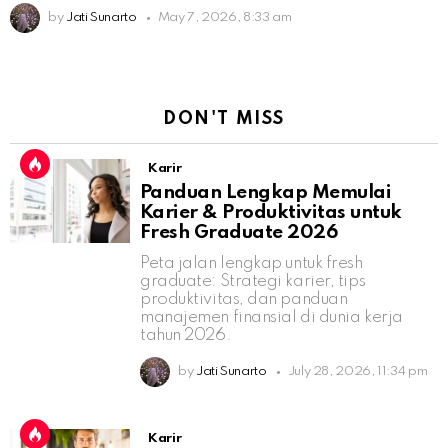
by
Jati Sunarto
May 7, 2026, 8:33 am
DON'T MISS
Karir
Panduan Lengkap Memulai
Karier & Produktivitas untuk
Fresh Graduate 2026
Peta jalan lengkap untuk fresh
graduate: Strategi karier, tips
produktivitas, dan panduan
manajemen finansial di dunia kerja
tahun 2026.
by
Jati Sunarto
July 28, 2026, 11:34 pm
Karir