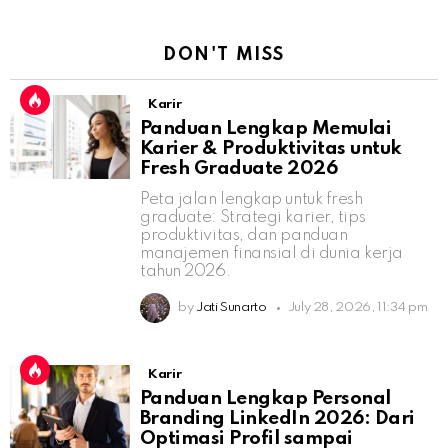
DON'T MISS
Karir
Panduan Lengkap Memulai
Karier & Produktivitas untuk
Fresh Graduate 2026
Peta jalan lengkap untuk fresh
graduate: Strategi karier, tips
produktivitas, dan panduan
manajemen finansial di dunia kerja
tahun 2026.
by
Jati Sunarto
July 28, 2026, 11:34 pm
Karir
Panduan Lengkap Personal
Branding LinkedIn 2026: Dari
Optimasi Profil sampai