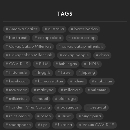
TAGS
Amerika Serikat
australia
berat badan
berita unik
cakapcakap
cakap cakap
CakapCakap Millenials
cakap cakap millenials
Cakapcakap Millennials
cakap people
china
COVID-19
FILM
hubungan
INDIA
Indonesia
Inggris
Israel
jepang
kesehatan
korea selatan
kuliner
makanan
makassar
malaysia
millenials
millennial
millennials
mobil
olahraga
Pandemi Virus Corona
pasangan
pesawat
relationship
resep
Rusia
Singapura
smartphone
tips
Ukraina
Vaksin COVID-19