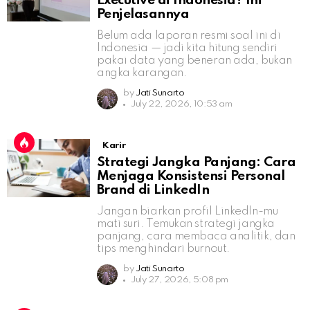
Executive di Indonesia? Ini
Penjelasannya
Belum ada laporan resmi soal ini di
Indonesia — jadi kita hitung sendiri
pakai data yang beneran ada, bukan
angka karangan.
by
Jati Sunarto
July 22, 2026, 10:53 am
Karir
Strategi Jangka Panjang: Cara
Menjaga Konsistensi Personal
Brand di LinkedIn
Jangan biarkan profil LinkedIn-mu
mati suri. Temukan strategi jangka
panjang, cara membaca analitik, dan
tips menghindari burnout.
by
Jati Sunarto
July 27, 2026, 5:08 pm