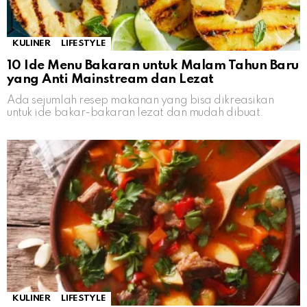
KULINER
LIFESTYLE
10 Ide Menu Bakaran untuk Malam Tahun Baru
yang Anti Mainstream dan Lezat
Ada sejumlah resep makanan yang bisa dikreasikan
untuk ide bakar-bakaran lezat dan mudah dibuat.
KULINER
LIFESTYLE