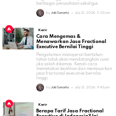
berbagai perusahaan sekaligus.
by
Jati Sunarto
July 21, 2026, 11:23 am
Karir
Cara Mengemas &
Menawarkan Jasa Fractional
Executive Bernilai Tinggi
Pengalaman manajerial bertahun-
tahun tidak akan mendatangkan cuan
jika salah dikemas. Kenali cara
memetakan keahlian dan memasarkan
jasa fractional executive bernilai
tinggi.
by
Jati Sunarto
July 21, 2026, 9:43 pm
Karir
Berapa Tarif Jasa Fractional