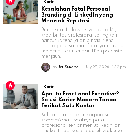
Karir
Kesalahan Fatal Personal
Branding di LinkedIn yang
Merusak Reputasi
Bukan soal followers yang sedikit,
kredibilitas profesional sering kali
hancur karena jalan pintas. Kenali
berbagai kesalahan fatal yang justru
membuat rekruter dan klien potensial
menjauh.
by
Jati Sunarto
July 27, 2026, 4:32 pm
Karir
Apa Itu Fractional Executive?
Solusi Karier Modern Tanpa
Terikat Satu Kantor
Keluar dari jebakan korporasi
konvensional. Saatnya para
profesional senior menjual keahlian
tingkat tinggi secara paruh waktu ke