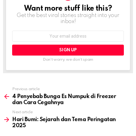
Want more stuff like this?
NEWSLETTER
Get the best viral stories straight into your
inbox!
Email
address:
Don't worry, we don't spam
Previous article
See
more
4 Penyebab Bunga Es Numpuk di Freezer
dan Cara Cegahnya
Next article
Hari Bumi: Sejarah dan Tema Peringatan
2025