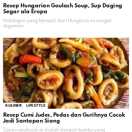
Resep Hungarian Goulash Soup, Sup Daging
Segar ala Eropa
Hidangan yang berasal dari Hungaria ini sangat
digemari.
KULINER
LIFESTYLE
Resep Cumi Judes, Pedas dan Gurihnya Cocok
Jadi Santapan Siang
Sajian seafood ini diolah dengan bumbu yang