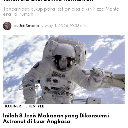
Tanpa ribet, cukup pakai teflon bisa bikin Pizza Mentai
enak di rumah
by
Jati Sunarto
May 11, 2026, 10:33 am
KULINER
LIFESTYLE
Inilah 8 Jenis Makanan yang Dikonsumsi
Astronot di Luar Angkasa