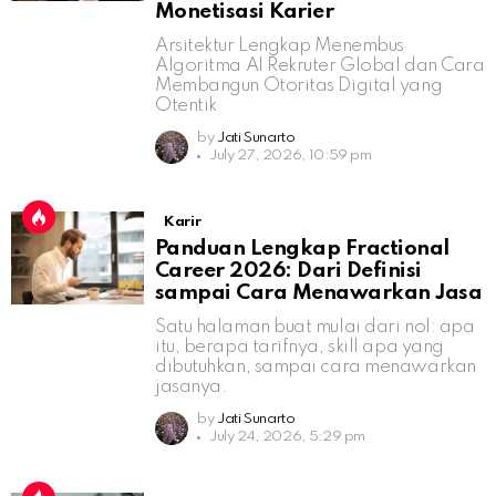
Monetisasi Karier
Arsitektur Lengkap Menembus
Algoritma AI Rekruter Global dan Cara
Membangun Otoritas Digital yang
Otentik
by
Jati Sunarto
July 27, 2026, 10:59 pm
Karir
Panduan Lengkap Fractional
Career 2026: Dari Definisi
sampai Cara Menawarkan Jasa
Satu halaman buat mulai dari nol: apa
itu, berapa tarifnya, skill apa yang
dibutuhkan, sampai cara menawarkan
jasanya.
by
Jati Sunarto
July 24, 2026, 5:29 pm