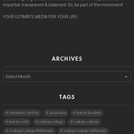
impartial, transparent & balanced. So, be part of the movement!
YOUR ULTIMATE MEDIA FOR YOUR LIFE!
ARCHIVES
Archives
TAGS
Amerika Serikat
australia
berat badan
berita unik
cakapcakap
cakap cakap
CakapCakap Millenials
cakap cakap millenials