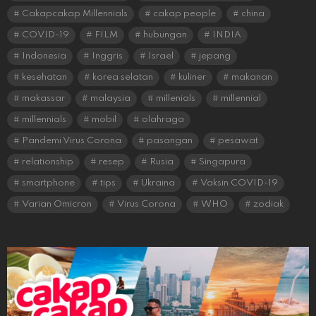
Cakapcakap Millennials
cakap people
china
COVID-19
FILM
hubungan
INDIA
Indonesia
Inggris
Israel
jepang
kesehatan
korea selatan
kuliner
makanan
makassar
malaysia
millenials
millennial
millennials
mobil
olahraga
Pandemi Virus Corona
pasangan
pesawat
relationship
resep
Rusia
Singapura
smartphone
tips
Ukraina
Vaksin COVID-19
Varian Omicron
Virus Corona
WHO
zodiak