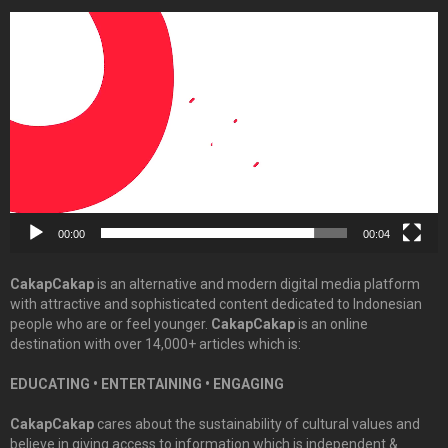
Video
Player
00:00
00:04
CakapCakap
is an alternative and modern digital media platform
with attractive and sophisticated content dedicated to Indonesian
people who are or feel younger.
CakapCakap
is an online
destination with over 14,000+ articles which is:
EDUCATING • ENTERTAINING • ENGAGING
CakapCakap
cares about the sustainability of cultural values and
believe in giving access to information which is independent &