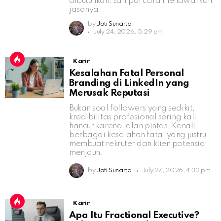
dibutuhkan, sampai cara menawarkan
jasanya.
by
Jati Sunarto
July 24, 2026, 5:29 pm
Karir
Kesalahan Fatal Personal
Branding di LinkedIn yang
Merusak Reputasi
Bukan soal followers yang sedikit,
kredibilitas profesional sering kali
hancur karena jalan pintas. Kenali
berbagai kesalahan fatal yang justru
membuat rekruter dan klien potensial
menjauh.
by
Jati Sunarto
July 27, 2026, 4:32 pm
Karir
Apa Itu Fractional Executive?