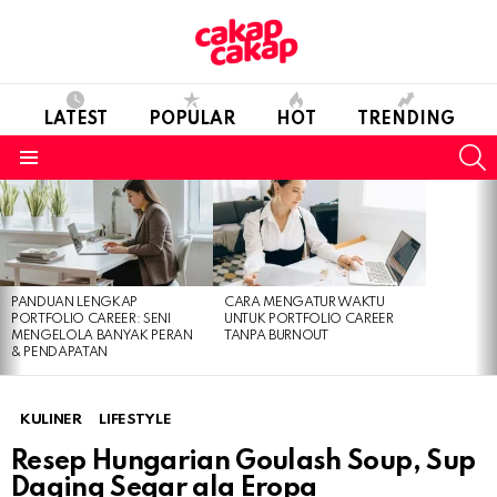
LATEST
POPULAR
HOT
TRENDING
S
Menu
LATEST
STORIES
PANDUAN LENGKAP
CARA MENGATUR WAKTU
PORTFOLIO CAREER: SENI
UNTUK PORTFOLIO CAREER
MENGELOLA BANYAK PERAN
TANPA BURNOUT
& PENDAPATAN
KULINER
LIFESTYLE
Resep Hungarian Goulash Soup, Sup
Daging Segar ala Eropa