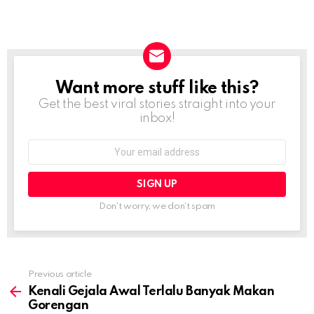
Want more stuff like this?
NEWSLETTER
Get the best viral stories straight into your
inbox!
Email
address:
Don't worry, we don't spam
Previous article
See
more
Kenali Gejala Awal Terlalu Banyak Makan
Gorengan