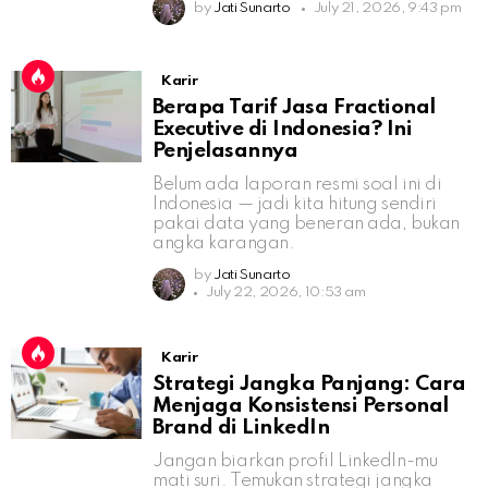
by
Jati Sunarto
July 21, 2026, 9:43 pm
Karir
Berapa Tarif Jasa Fractional
Executive di Indonesia? Ini
Penjelasannya
Belum ada laporan resmi soal ini di
Indonesia — jadi kita hitung sendiri
pakai data yang beneran ada, bukan
angka karangan.
by
Jati Sunarto
July 22, 2026, 10:53 am
Karir
Strategi Jangka Panjang: Cara
Menjaga Konsistensi Personal
Brand di LinkedIn
Jangan biarkan profil LinkedIn-mu
mati suri. Temukan strategi jangka