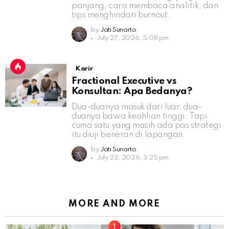
panjang, cara membaca analitik, dan
tips menghindari burnout.
by
Jati Sunarto
July 27, 2026, 5:08 pm
Karir
Fractional Executive vs
Konsultan: Apa Bedanya?
Dua-duanya masuk dari luar, dua-
duanya bawa keahlian tinggi. Tapi
cuma satu yang masih ada pas strategi
itu diuji beneran di lapangan.
by
Jati Sunarto
July 22, 2026, 3:25 pm
MORE AND MORE