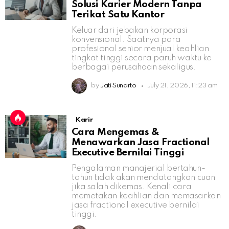
Solusi Karier Modern Tanpa
Terikat Satu Kantor
Keluar dari jebakan korporasi
konvensional. Saatnya para
profesional senior menjual keahlian
tingkat tinggi secara paruh waktu ke
berbagai perusahaan sekaligus.
by
Jati Sunarto
July 21, 2026, 11:23 am
Karir
Cara Mengemas &
Menawarkan Jasa Fractional
Executive Bernilai Tinggi
Pengalaman manajerial bertahun-
tahun tidak akan mendatangkan cuan
jika salah dikemas. Kenali cara
memetakan keahlian dan memasarkan
jasa fractional executive bernilai
tinggi.