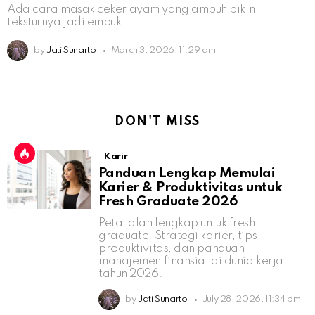
Ada cara masak ceker ayam yang ampuh bikin
teksturnya jadi empuk
by
Jati Sunarto
March 3, 2026, 11:29 am
DON'T MISS
Karir
Panduan Lengkap Memulai
Karier & Produktivitas untuk
Fresh Graduate 2026
Peta jalan lengkap untuk fresh
graduate: Strategi karier, tips
produktivitas, dan panduan
manajemen finansial di dunia kerja
tahun 2026.
by
Jati Sunarto
July 28, 2026, 11:34 pm