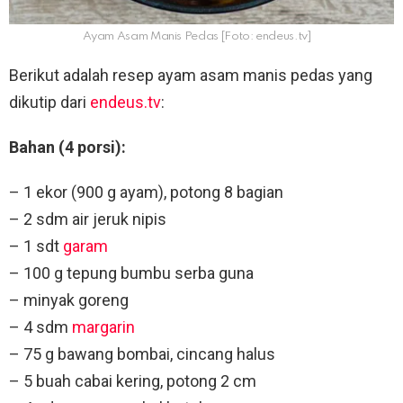
Ayam Asam Manis Pedas [Foto: endeus.tv]
Berikut adalah resep ayam asam manis pedas yang
dikutip dari
endeus.tv
:
Bahan (4 porsi):
– 1 ekor (900 g ayam), potong 8 bagian
– 2 sdm air jeruk nipis
– 1 sdt
garam
– 100 g tepung bumbu serba guna
– minyak goreng
– 4 sdm
margarin
– 75 g bawang bombai, cincang halus
– 5 buah cabai kering, potong 2 cm