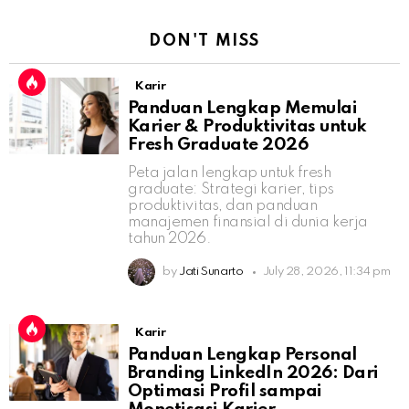
DON'T MISS
Karir
Panduan Lengkap Memulai
Karier & Produktivitas untuk
Fresh Graduate 2026
Peta jalan lengkap untuk fresh
graduate: Strategi karier, tips
produktivitas, dan panduan
manajemen finansial di dunia kerja
tahun 2026.
by
Jati Sunarto
July 28, 2026, 11:34 pm
Karir
Panduan Lengkap Personal
Branding LinkedIn 2026: Dari
Optimasi Profil sampai