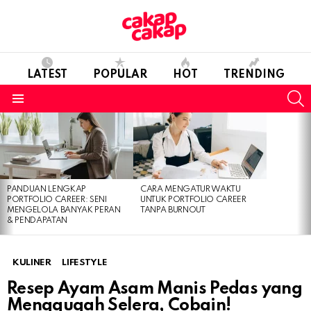
LATEST
POPULAR
HOT
TRENDING
S
Menu
LATEST
STORIES
PANDUAN LENGKAP
CARA MENGATUR WAKTU
PORTFOLIO CAREER: SENI
UNTUK PORTFOLIO CAREER
MENGELOLA BANYAK PERAN
TANPA BURNOUT
& PENDAPATAN
KULINER
LIFESTYLE
Resep Ayam Asam Manis Pedas yang
Menggugah Selera, Cobain!