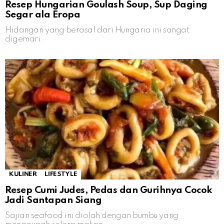
Resep Hungarian Goulash Soup, Sup Daging
Segar ala Eropa
Hidangan yang berasal dari Hungaria ini sangat
digemari.
KULINER
LIFESTYLE
Resep Cumi Judes, Pedas dan Gurihnya Cocok
Jadi Santapan Siang
Sajian seafood ini diolah dengan bumbu yang