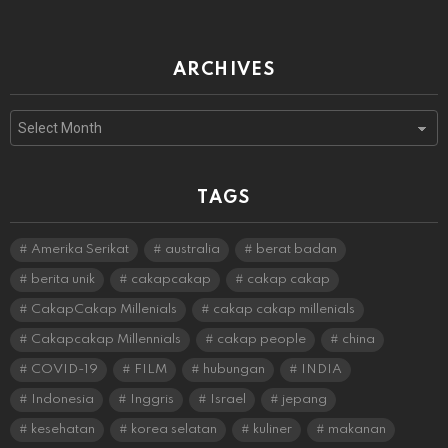
ARCHIVES
Archives
TAGS
Amerika Serikat
australia
berat badan
berita unik
cakapcakap
cakap cakap
CakapCakap Millenials
cakap cakap millenials
Cakapcakap Millennials
cakap people
china
COVID-19
FILM
hubungan
INDIA
Indonesia
Inggris
Israel
jepang
kesehatan
korea selatan
kuliner
makanan