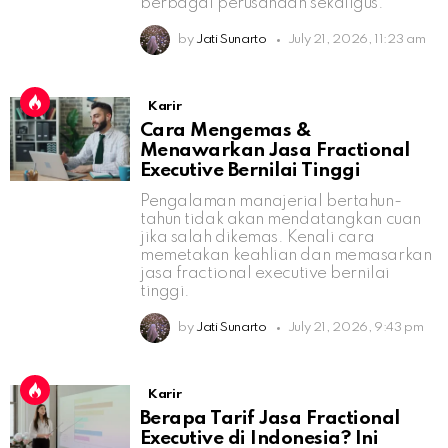
berbagai perusahaan sekaligus.
by
Jati Sunarto
July 21, 2026, 11:23 am
Karir
Cara Mengemas &
Menawarkan Jasa Fractional
Executive Bernilai Tinggi
Pengalaman manajerial bertahun-
tahun tidak akan mendatangkan cuan
jika salah dikemas. Kenali cara
memetakan keahlian dan memasarkan
jasa fractional executive bernilai
tinggi.
by
Jati Sunarto
July 21, 2026, 9:43 pm
Karir
Berapa Tarif Jasa Fractional
Executive di Indonesia? Ini