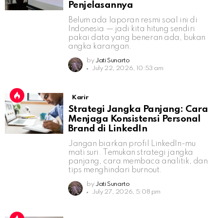
Penjelasannya
Belum ada laporan resmi soal ini di
Indonesia — jadi kita hitung sendiri
pakai data yang beneran ada, bukan
angka karangan.
by
Jati Sunarto
July 22, 2026, 10:53 am
Karir
Strategi Jangka Panjang: Cara
Menjaga Konsistensi Personal
Brand di LinkedIn
Jangan biarkan profil LinkedIn-mu
mati suri. Temukan strategi jangka
panjang, cara membaca analitik, dan
tips menghindari burnout.
by
Jati Sunarto
July 27, 2026, 5:08 pm