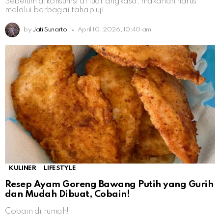
Sebelum dikonsumsi di luar angkasa, makanan harus
melalui berbagai tahap uji
by
Jati Sunarto
April 10, 2026, 10:40 am
KULINER
LIFESTYLE
Resep Ayam Goreng Bawang Putih yang Gurih
dan Mudah Dibuat, Cobain!
Cobain di rumah!