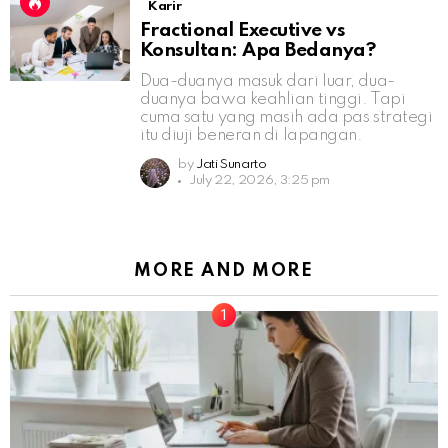
Karir
Fractional Executive vs
Konsultan: Apa Bedanya?
Dua-duanya masuk dari luar, dua-
duanya bawa keahlian tinggi. Tapi
cuma satu yang masih ada pas strategi
itu diuji beneran di lapangan.
by
Jati Sunarto
July 22, 2026, 3:25 pm
MORE AND MORE