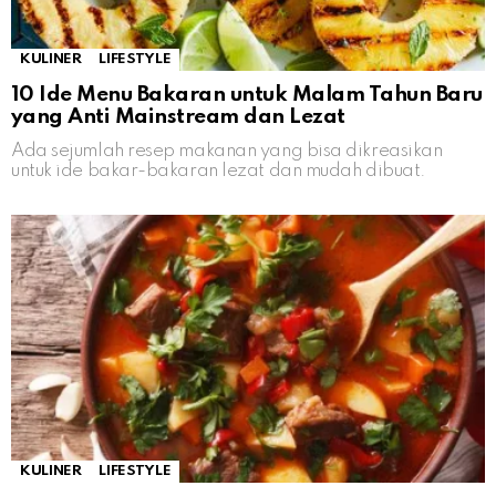
KULINER
LIFESTYLE
10 Ide Menu Bakaran untuk Malam Tahun Baru
yang Anti Mainstream dan Lezat
Ada sejumlah resep makanan yang bisa dikreasikan
untuk ide bakar-bakaran lezat dan mudah dibuat.
KULINER
LIFESTYLE