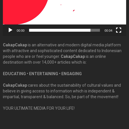
00:00
00:04
CakapCakap
is an alternative and modern digital media platform
with attractive and sophisticated content dedicated to Indonesian
people who are or feel younger.
CakapCakap
is an online
destination with over 14,000+ articles which is:
EDUCATING • ENTERTAINING • ENGAGING
CakapCakap
cares about the sustainability of cultural values and
believe in giving access to information which is independent &
impartial, transparent & balanced. So, be part of the movement!
YOUR ULTIMATE MEDIA FOR YOUR LIFE!