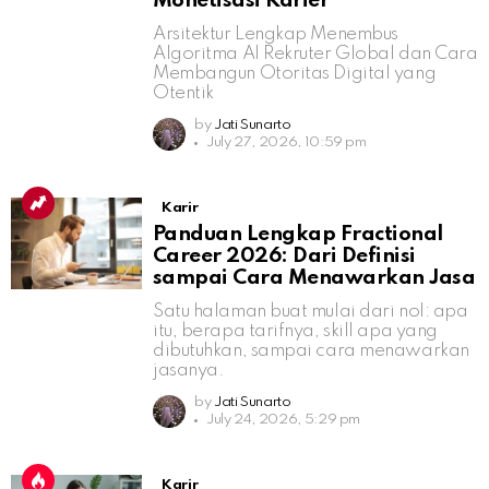
Monetisasi Karier
Arsitektur Lengkap Menembus
Algoritma AI Rekruter Global dan Cara
Membangun Otoritas Digital yang
Otentik
by
Jati Sunarto
July 27, 2026, 10:59 pm
Karir
Panduan Lengkap Fractional
Career 2026: Dari Definisi
sampai Cara Menawarkan Jasa
Satu halaman buat mulai dari nol: apa
itu, berapa tarifnya, skill apa yang
dibutuhkan, sampai cara menawarkan
jasanya.
by
Jati Sunarto
July 24, 2026, 5:29 pm
Karir