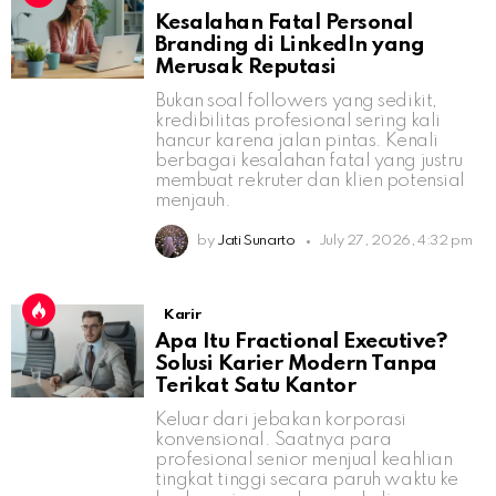
Kesalahan Fatal Personal
Branding di LinkedIn yang
Merusak Reputasi
Bukan soal followers yang sedikit,
kredibilitas profesional sering kali
hancur karena jalan pintas. Kenali
berbagai kesalahan fatal yang justru
membuat rekruter dan klien potensial
menjauh.
by
Jati Sunarto
July 27, 2026, 4:32 pm
Karir
Apa Itu Fractional Executive?
Solusi Karier Modern Tanpa
Terikat Satu Kantor
Keluar dari jebakan korporasi
konvensional. Saatnya para
profesional senior menjual keahlian
tingkat tinggi secara paruh waktu ke