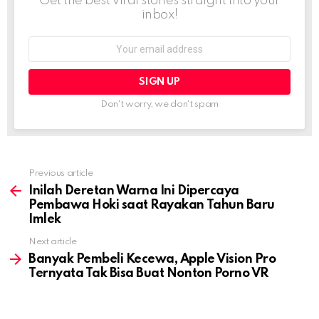
Get the best viral stories straight into your
inbox!
Email
address:
Don't worry, we don't spam
Previous article
See
more
Inilah Deretan Warna Ini Dipercaya
Pembawa Hoki saat Rayakan Tahun Baru
Imlek
Next article
Banyak Pembeli Kecewa, Apple Vision Pro
Ternyata Tak Bisa Buat Nonton Porno VR