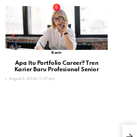
Karir
Apa Itu Portfolio Career? Tren
Karier Baru Profesional Senior
August 3, 2026, 11:37 pm
5 Tr