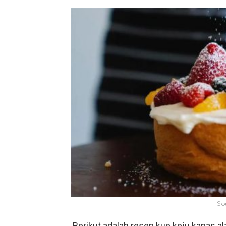
Sou
Berikut adalah resep kue keju kapas al