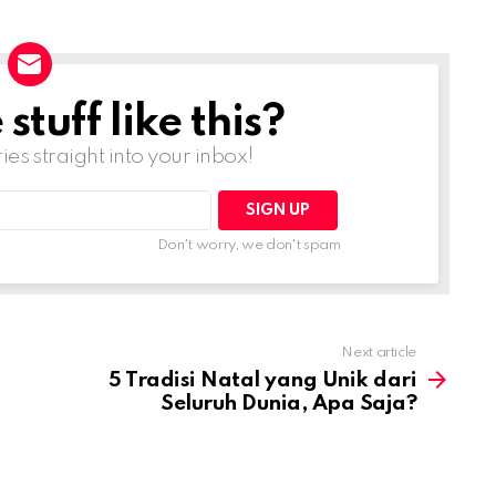
tuff like this?
ries straight into your inbox!
Don't worry, we don't spam
Next article
5 Tradisi Natal yang Unik dari
Seluruh Dunia, Apa Saja?