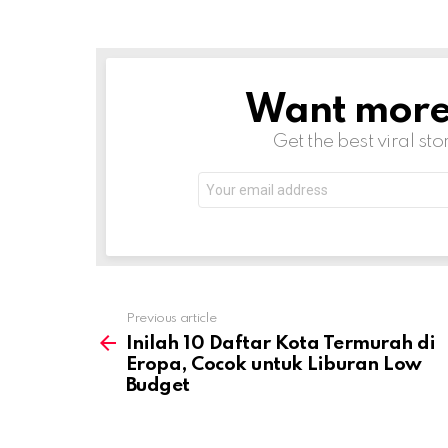
Want more s
NEWSLETTER
Get the best viral sto
Email
address:
Previous article
See
more
Inilah 10 Daftar Kota Termurah di
Eropa, Cocok untuk Liburan Low
Budget