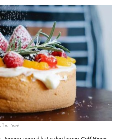
ffle. Pexel
a Jepang, yang dikutip dari laman
Gulf News
.