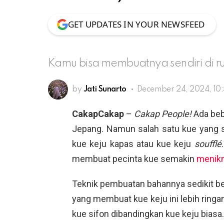
GET UPDATES IN YOUR NEWSFEED
Kamu bisa membuatnya sendiri di r
by
Jati Sunarto
December 24, 2024, 10
CakapCakap
–
Cakap People!
Ada beb
Jepang. Namun salah satu kue yang se
kue keju kapas atau kue keju
soufflé
membuat pecinta kue semakin
menik
Teknik pembuatan bahannya sedikit be
yang membuat kue keju ini lebih ringa
kue sifon dibandingkan kue keju biasa.