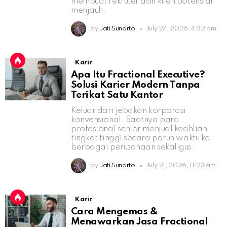
membuat rekruter dan klien potensial
menjauh.
by
Jati Sunarto
July 27, 2026, 4:32 pm
Karir
Apa Itu Fractional Executive?
Solusi Karier Modern Tanpa
Terikat Satu Kantor
Keluar dari jebakan korporasi
konvensional. Saatnya para
profesional senior menjual keahlian
tingkat tinggi secara paruh waktu ke
berbagai perusahaan sekaligus.
by
Jati Sunarto
July 21, 2026, 11:23 am
Karir
Cara Mengemas &
Menawarkan Jasa Fractional