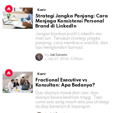
Karir
Strategi Jangka Panjang: Cara
Menjaga Konsistensi Personal
Brand di LinkedIn
Jangan biarkan profil LinkedIn-mu
mati suri. Temukan strategi jangka
panjang, cara membaca analitik, dan
tips menghindari burnout.
by
Jati Sunarto
July 27, 2026, 5:08 pm
Karir
Fractional Executive vs
Konsultan: Apa Bedanya?
Dua-duanya masuk dari luar, dua-
duanya bawa keahlian tinggi. Tapi
cuma satu yang masih ada pas strategi
itu diuji beneran di lapangan.