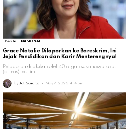
Berita
NASIONAL
Grace Natalie Dilaporkan ke Bareskrim, Ini
Jejak Pendidikan dan Karir Menterengnya!
Pelaporan dilakukan oleh 40 organisasi masyarakat
(ormas) muslim
by
Jati Sunarto
May 7, 2026, 4:14 pm