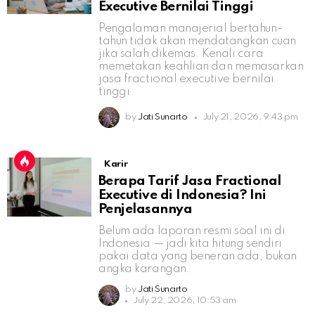
Executive Bernilai Tinggi
Pengalaman manajerial bertahun-
tahun tidak akan mendatangkan cuan
jika salah dikemas. Kenali cara
memetakan keahlian dan memasarkan
jasa fractional executive bernilai
tinggi.
by
Jati Sunarto
July 21, 2026, 9:43 pm
Karir
Berapa Tarif Jasa Fractional
Executive di Indonesia? Ini
Penjelasannya
Belum ada laporan resmi soal ini di
Indonesia — jadi kita hitung sendiri
pakai data yang beneran ada, bukan
angka karangan.
by
Jati Sunarto
July 22, 2026, 10:53 am