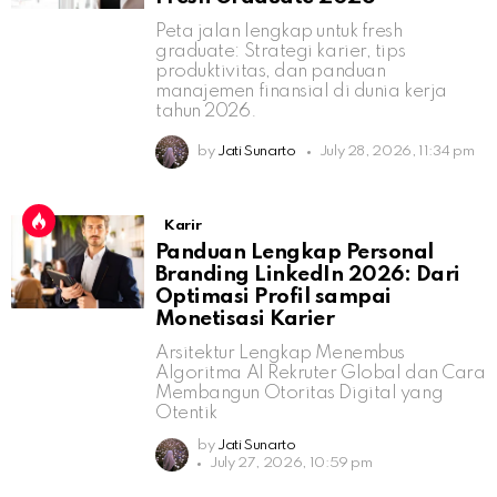
Peta jalan lengkap untuk fresh
graduate: Strategi karier, tips
produktivitas, dan panduan
manajemen finansial di dunia kerja
tahun 2026.
by
Jati Sunarto
July 28, 2026, 11:34 pm
Karir
Panduan Lengkap Personal
Branding LinkedIn 2026: Dari
Optimasi Profil sampai
Monetisasi Karier
Arsitektur Lengkap Menembus
Algoritma AI Rekruter Global dan Cara
Membangun Otoritas Digital yang
Otentik
by
Jati Sunarto
July 27, 2026, 10:59 pm