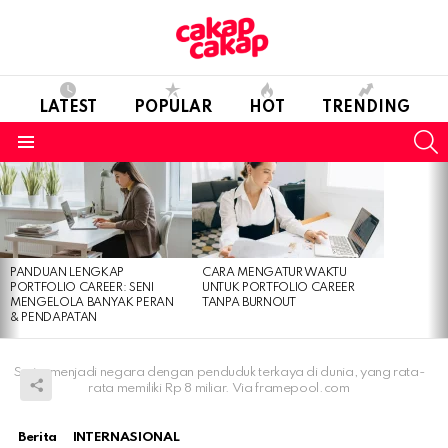
LATEST
POPULAR
HOT
TRENDING
S
Menu
LATEST
STORIES
PANDUAN LENGKAP
CARA MENGATUR WAKTU
PORTFOLIO CAREER: SENI
UNTUK PORTFOLIO CAREER
MENGELOLA BANYAK PERAN
TANPA BURNOUT
& PENDAPATAN
Swiss menjadi negara dengan penduduk terkaya di dunia, yang rata-
rata memiliki Rp 8 miliar. Via framepool.com
Berita
INTERNASIONAL