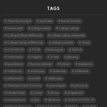
TAGS
Amerika Serikat
australia
berat badan
berita unik
cakapcakap
cakap cakap
CakapCakap Millenials
cakap cakap millenials
Cakapcakap Millennials
cakap people
china
COVID-19
FILM
hubungan
INDIA
Indonesia
Inggris
Israel
jepang
kesehatan
korea selatan
kuliner
makanan
makassar
malaysia
millenials
millennial
millennials
mobil
olahraga
Pandemi Virus Corona
pasangan
pesawat
relationship
resep
Rusia
Singapura
smartphone
tips
Ukraina
Vaksin COVID-19