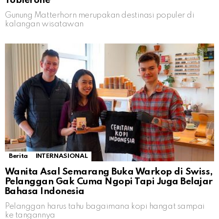
Toblerone
Gunung Matterhorn merupakan destinasi populer di
kalangan wisatawan
Berita
INTERNASIONAL
Wanita Asal Semarang Buka Warkop di Swiss,
Pelanggan Gak Cuma Ngopi Tapi Juga Belajar
Bahasa Indonesia
Pelanggan harus tahu bagaimana kopi hangat sampai
ke tangannya