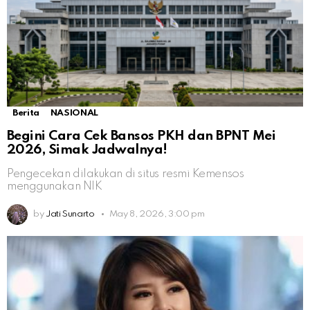
Berita
NASIONAL
Begini Cara Cek Bansos PKH dan BPNT Mei
2026, Simak Jadwalnya!
Pengecekan dilakukan di situs resmi Kemensos
menggunakan NIK
by
Jati Sunarto
May 8, 2026, 3:00 pm