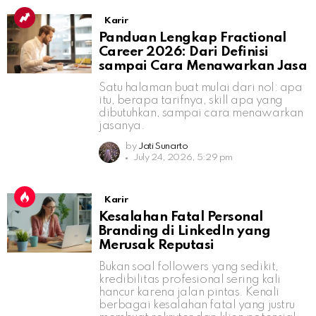
Karir
Panduan Lengkap Fractional
Career 2026: Dari Definisi
sampai Cara Menawarkan Jasa
Satu halaman buat mulai dari nol: apa
itu, berapa tarifnya, skill apa yang
dibutuhkan, sampai cara menawarkan
jasanya.
by
Jati Sunarto
July 24, 2026, 5:29 pm
Karir
Kesalahan Fatal Personal
Branding di LinkedIn yang
Merusak Reputasi
Bukan soal followers yang sedikit,
kredibilitas profesional sering kali
hancur karena jalan pintas. Kenali
berbagai kesalahan fatal yang justru