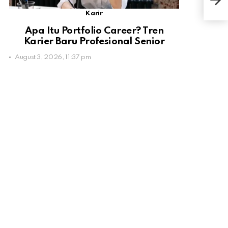
Ena
Karir
Apa Itu Portfolio Career? Tren
Karier Baru Profesional Senior
August 3, 2026, 11:37 pm