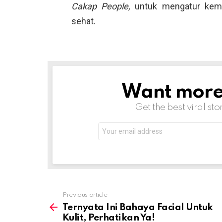
Cakap People,
untuk mengatur kemb
sehat.
Want more s
NEWSLETTER
Get the best viral sto
Email
address:
Previous article
See
more
Ternyata Ini Bahaya Facial Untuk
Kulit, Perhatikan Ya!