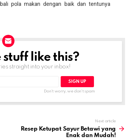
ali pola makan dengan baik dan tentunya
tuff like this?
ries straight into your inbox!
Don't worry, we don't spam
Next article
Resep Ketupat Sayur Betawi yang
Enak dan Mudah!