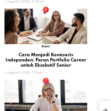
August 4, 2026, 3:29 pm
Karir
Cara Menjadi Komisaris
Independen: Peran Portfolio Career
untuk Eksekutif Senior
August 4, 2026, 1:31 am
Res