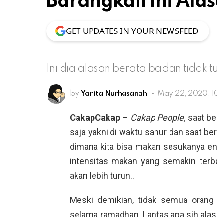
Barangkali Ini Ala
GET UPDATES IN YOUR NEWSFEED
Ini dia alasan berata badan tidak
by
Yanita Nurhasanah
May 22, 2020, 1
CakapCakap
–
Cakap People,
saat be
saja yakni di waktu sahur dan saat ber
dimana kita bisa makan sesukanya ent
intensitas makan yang semakin terba
akan lebih turun..
Meski demikian, tidak semua oran
selama ramadhan. Lantas apa sih alas