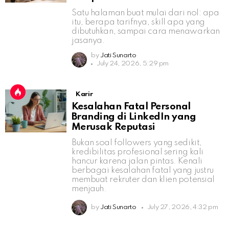
Satu halaman buat mulai dari nol: apa
itu, berapa tarifnya, skill apa yang
dibutuhkan, sampai cara menawarkan
jasanya.
by
Jati Sunarto
July 24, 2026, 5:29 pm
Karir
Kesalahan Fatal Personal
Branding di LinkedIn yang
Merusak Reputasi
Bukan soal followers yang sedikit,
kredibilitas profesional sering kali
hancur karena jalan pintas. Kenali
berbagai kesalahan fatal yang justru
membuat rekruter dan klien potensial
menjauh.
by
Jati Sunarto
July 27, 2026, 4:32 pm