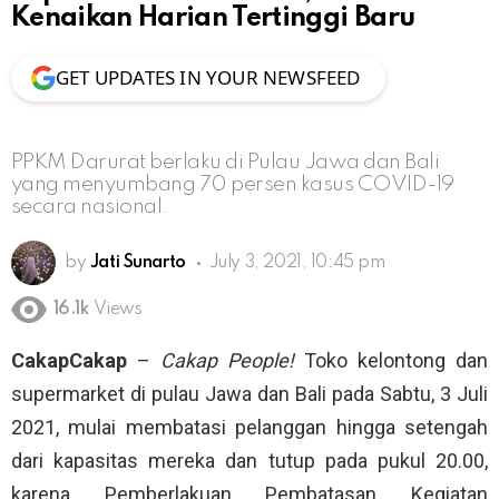
Kenaikan Harian Tertinggi Baru
GET UPDATES IN YOUR NEWSFEED
PPKM Darurat berlaku di Pulau Jawa dan Bali
yang menyumbang 70 persen kasus COVID-19
secara nasional.
by
Jati Sunarto
July 3, 2021, 10:45 pm
16.1k
Views
CakapCakap
–
Cakap People!
Toko kelontong dan
supermarket di pulau Jawa dan Bali pada Sabtu, 3 Juli
2021, mulai membatasi pelanggan hingga setengah
dari kapasitas mereka dan tutup pada pukul 20.00,
karena Pemberlakuan Pembatasan Kegiatan