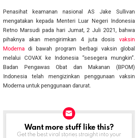
Penasihat keamanan nasional AS Jake Sullivan
mengatakan kepada Menteri Luar Negeri Indonesia
Retno Marsudi pada hari Jumat, 2 Juli 2021, bahwa
pihaknya akan mengirimkan 4 juta dosis
vaksin
Moderna
di bawah program berbagi vaksin global
melalui COVAX ke Indonesia “sesegera mungkin”.
Badan Pengawas Obat dan Makanan (BPOM)
Indonesia telah mengizinkan penggunaan vaksin
Moderna untuk penggunaan darurat.
Want more stuff like this?
NEWSLETTER
Get the best viral stories straight into your