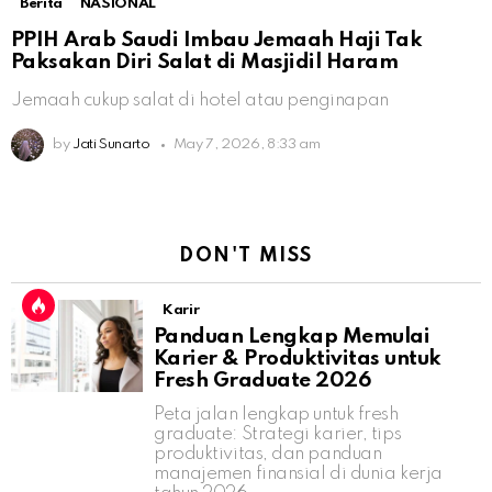
Berita
NASIONAL
PPIH Arab Saudi Imbau Jemaah Haji Tak
Paksakan Diri Salat di Masjidil Haram
Jemaah cukup salat di hotel atau penginapan
by
Jati Sunarto
May 7, 2026, 8:33 am
DON'T MISS
Karir
Panduan Lengkap Memulai
Karier & Produktivitas untuk
Fresh Graduate 2026
Peta jalan lengkap untuk fresh
graduate: Strategi karier, tips
produktivitas, dan panduan
manajemen finansial di dunia kerja