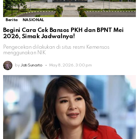
Berita
NASIONAL
Begini Cara Cek Bansos PKH dan BPNT Mei
2026, Simak Jadwalnya!
Pengecekan dilakukan di situs resmi Kemensos
menggunakan NIK
by
Jati Sunarto
May 8, 2026, 3:00 pm