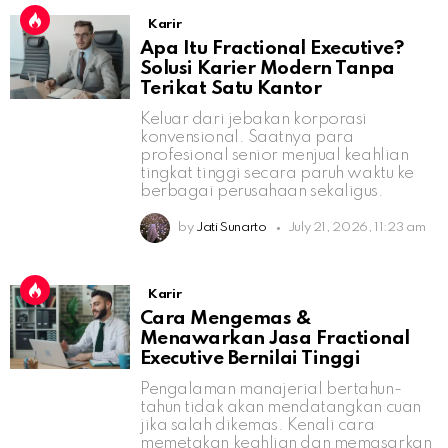
Karir
Apa Itu Fractional Executive?
Solusi Karier Modern Tanpa
Terikat Satu Kantor
Keluar dari jebakan korporasi
konvensional. Saatnya para
profesional senior menjual keahlian
tingkat tinggi secara paruh waktu ke
berbagai perusahaan sekaligus.
by
Jati Sunarto
July 21, 2026, 11:23 am
Karir
Cara Mengemas &
Menawarkan Jasa Fractional
Executive Bernilai Tinggi
Pengalaman manajerial bertahun-
tahun tidak akan mendatangkan cuan
jika salah dikemas. Kenali cara
memetakan keahlian dan memasarkan