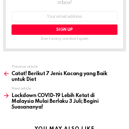
inbox!
Email
address:
Don't worry, we don't spam
Previous article
See
more
Catat! Berikut 7 Jenis Kacang yang Baik
untuk Diet
Next article
Lockdown COVID-19 Lebih Ketat di
Malaysia Mulai Berlaku 3 Juli; Begini
Suasananya!