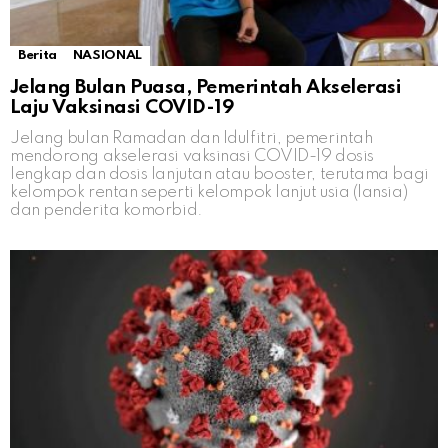
Berita
NASIONAL
Jelang Bulan Puasa, Pemerintah Akselerasi
Laju Vaksinasi COVID-19
Jelang bulan Ramadan dan Idulfitri, pemerintah
mendorong akselerasi vaksinasi COVID-19 dosis
lengkap dan dosis lanjutan atau booster, terutama bagi
kelompok rentan seperti kelompok lanjut usia (lansia)
dan penderita komorbid.