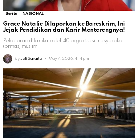
Berita
NASIONAL
Grace Natalie Dilaporkan ke Bareskrim, Ini
Jejak Pendidikan dan Karir Menterengnya!
Pelaporan dilakukan oleh 40 organisasi masyarakat
(ormas) muslim
by
Jati Sunarto
May 7, 2026, 4:14 pm