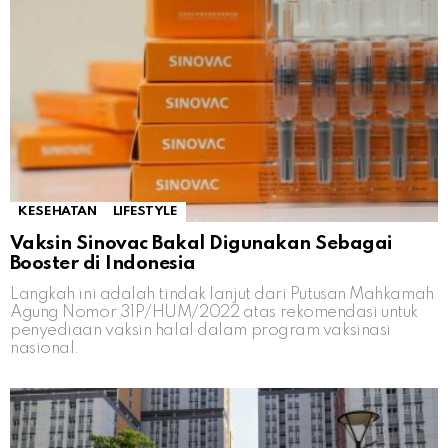
KESEHATAN
LIFESTYLE
Vaksin Sinovac Bakal Digunakan Sebagai
Booster di Indonesia
Langkah ini adalah tindak lanjut dari Putusan Mahkamah
Agung Nomor 31P/HUM/2022 atas rekomendasi untuk
penyediaan vaksin halal dalam program vaksinasi
nasional.