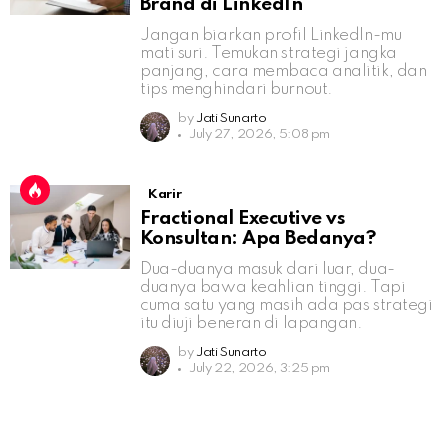
Brand di LinkedIn
Jangan biarkan profil LinkedIn-mu
mati suri. Temukan strategi jangka
panjang, cara membaca analitik, dan
tips menghindari burnout.
by
Jati Sunarto
July 27, 2026, 5:08 pm
Karir
Fractional Executive vs
Konsultan: Apa Bedanya?
Dua-duanya masuk dari luar, dua-
duanya bawa keahlian tinggi. Tapi
cuma satu yang masih ada pas strategi
itu diuji beneran di lapangan.
by
Jati Sunarto
July 22, 2026, 3:25 pm