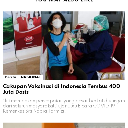
YOU MAY ALSO LIKE
Berita
NASIONAL
Cakupan Vaksinasi di Indonesia Tembus 400
Juta Dosis
“Ini merupakan pencapaian yang besar berkat dukungan
dari seluruh masyarakat,” ujar Juru Bicara COVID-19
Kemenkes Siti Nadia Tarmizi.