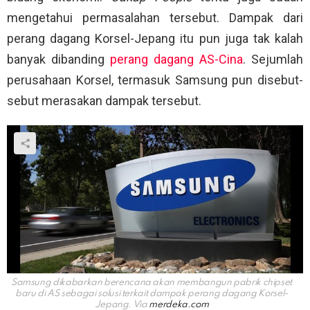
mengetahui permasalahan tersebut. Dampak dari
perang dagang Korsel-Jepang itu pun juga tak kalah
banyak dibanding
perang dagang AS-Cina
. Sejumlah
perusahaan Korsel, termasuk Samsung pun disebut-
sebut merasakan dampak tersebut.
Samsung dikabarkan berencana akan membangun pabrik chipset
baru di AS sebagai solusi terkait dampak perang dagang Korsel-
Jepang. Via
merdeka.com