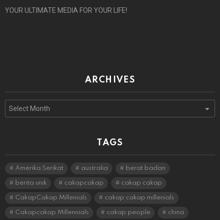
YOUR ULTIMATE MEDIA FOR YOUR LIFE!
ARCHIVES
Archives
TAGS
Amerika Serikat
australia
berat badan
berita unik
cakapcakap
cakap cakap
CakapCakap Millenials
cakap cakap millenials
Cakapcakap Millennials
cakap people
china