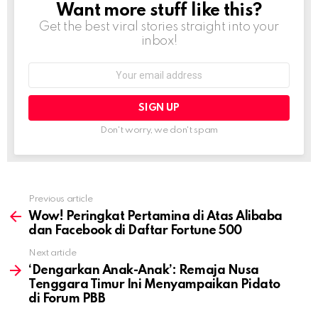
Want more stuff like this?
NEWSLETTER
Get the best viral stories straight into your
inbox!
Email
address:
Don't worry, we don't spam
Previous article
See
more
Wow! Peringkat Pertamina di Atas Alibaba
dan Facebook di Daftar Fortune 500
Next article
‘Dengarkan Anak-Anak’: Remaja Nusa
Tenggara Timur Ini Menyampaikan Pidato
di Forum PBB