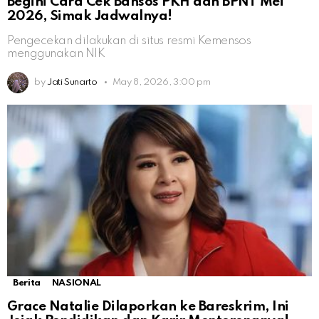
Begini Cara Cek Bansos PKH dan BPNT Mei
2026, Simak Jadwalnya!
Pengecekan dilakukan di situs resmi Kemensos
menggunakan NIK
by
Jati Sunarto
May 8, 2026, 3:00 pm
Berita
NASIONAL
Grace Natalie Dilaporkan ke Bareskrim, Ini