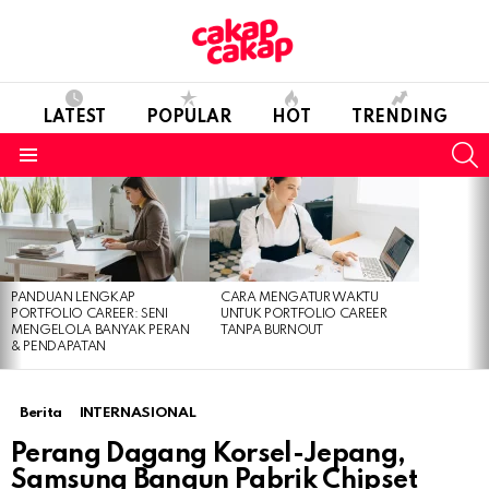
LATEST
POPULAR
HOT
TRENDING
S
Menu
LATEST
STORIES
PANDUAN LENGKAP
CARA MENGATUR WAKTU
PORTFOLIO CAREER: SENI
UNTUK PORTFOLIO CAREER
MENGELOLA BANYAK PERAN
TANPA BURNOUT
& PENDAPATAN
Berita
INTERNASIONAL
Perang Dagang Korsel-Jepang,
Samsung Bangun Pabrik Chipset