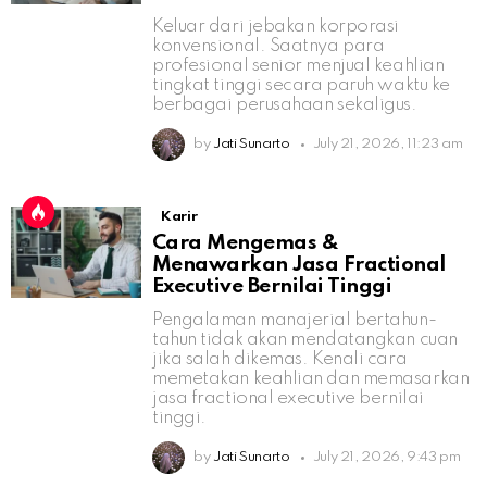
Keluar dari jebakan korporasi
konvensional. Saatnya para
profesional senior menjual keahlian
tingkat tinggi secara paruh waktu ke
berbagai perusahaan sekaligus.
by
Jati Sunarto
July 21, 2026, 11:23 am
Karir
Cara Mengemas &
Menawarkan Jasa Fractional
Executive Bernilai Tinggi
Pengalaman manajerial bertahun-
tahun tidak akan mendatangkan cuan
jika salah dikemas. Kenali cara
memetakan keahlian dan memasarkan
jasa fractional executive bernilai
tinggi.
by
Jati Sunarto
July 21, 2026, 9:43 pm