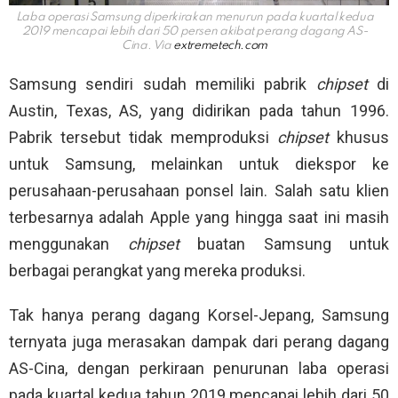
Laba operasi Samsung diperkirakan menurun pada kuartal kedua
2019 mencapai lebih dari 50 persen akibat perang dagang AS-
Cina. Via
extremetech.com
Samsung sendiri sudah memiliki pabrik
chipset
di
Austin, Texas, AS, yang didirikan pada tahun 1996.
Pabrik tersebut tidak memproduksi
chipset
khusus
untuk Samsung, melainkan untuk diekspor ke
perusahaan-perusahaan ponsel lain. Salah satu klien
terbesarnya adalah Apple yang hingga saat ini masih
menggunakan
chipset
buatan Samsung untuk
berbagai perangkat yang mereka produksi.
Tak hanya perang dagang Korsel-Jepang, Samsung
ternyata juga merasakan dampak dari perang dagang
AS-Cina, dengan perkiraan penurunan laba operasi
pada kuartal kedua tahun 2019 mencapai lebih dari 50