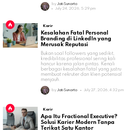
by
Jati Sunarto
July 24, 2026, 5:29 pm
Karir
Kesalahan Fatal Personal
Branding di LinkedIn yang
Merusak Reputasi
Bukan soal followers yang sedikit,
kredibilitas profesional sering kali
hancur karena jalan pintas. Kenali
berbagai kesalahan fatal yang justru
membuat rekruter dan klien potensial
menjauh.
by
Jati Sunarto
July 27, 2026, 4:32 pm
Karir
Apa Itu Fractional Executive?
Solusi Karier Modern Tanpa
Terikat Satu Kantor