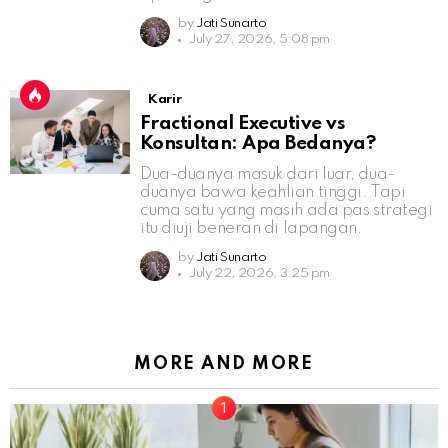
by
Jati Sunarto
July 27, 2026, 5:08 pm
Karir
Fractional Executive vs
Konsultan: Apa Bedanya?
Dua-duanya masuk dari luar, dua-
duanya bawa keahlian tinggi. Tapi
cuma satu yang masih ada pas strategi
itu diuji beneran di lapangan.
by
Jati Sunarto
July 22, 2026, 3:25 pm
MORE AND MORE