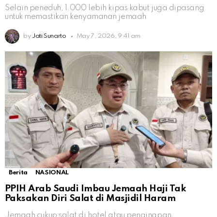
Selain peneduh, 1.000 lebih kipas kabut juga dipasang
untuk memastikan kenyamanan jemaah
by
Jati Sunarto
May 7, 2026, 9:41 am
Berita
NASIONAL
PPIH Arab Saudi Imbau Jemaah Haji Tak
Paksakan Diri Salat di Masjidil Haram
Jemaah cukup salat di hotel atau penginapan