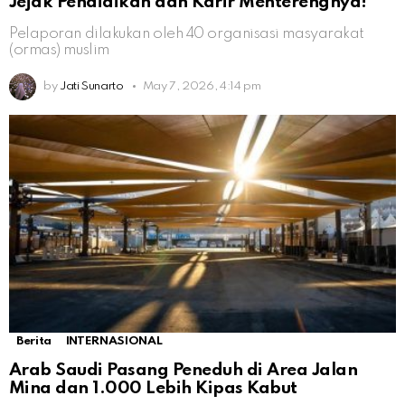
Jejak Pendidikan dan Karir Menterengnya!
Pelaporan dilakukan oleh 40 organisasi masyarakat
(ormas) muslim
by
Jati Sunarto
May 7, 2026, 4:14 pm
Berita
INTERNASIONAL
Arab Saudi Pasang Peneduh di Area Jalan
Mina dan 1.000 Lebih Kipas Kabut