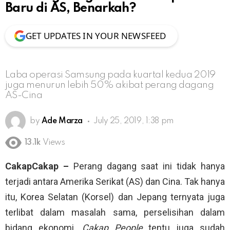
Baru di AS, Benarkah?
GET UPDATES IN YOUR NEWSFEED
Laba operasi Samsung pada kuartal kedua 2019
juga menurun lebih 50% akibat perang dagang
AS-Cina
by
Ade Marza
July 25, 2019, 1:38 pm
13.1k
Views
CakapCakap –
Perang dagang saat ini tidak hanya
terjadi antara Amerika Serikat (AS) dan Cina. Tak hanya
itu, Korea Selatan (Korsel) dan Jepang ternyata juga
terlibat dalam masalah sama, perselisihan dalam
bidang ekonomi.
Cakap People
tentu juga sudah