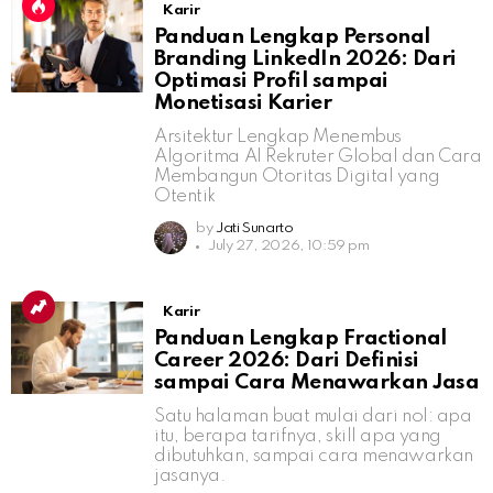
Karir
Panduan Lengkap Personal
Branding LinkedIn 2026: Dari
Optimasi Profil sampai
Monetisasi Karier
Arsitektur Lengkap Menembus
Algoritma AI Rekruter Global dan Cara
Membangun Otoritas Digital yang
Otentik
by
Jati Sunarto
July 27, 2026, 10:59 pm
Karir
Panduan Lengkap Fractional
Career 2026: Dari Definisi
sampai Cara Menawarkan Jasa
Satu halaman buat mulai dari nol: apa
itu, berapa tarifnya, skill apa yang
dibutuhkan, sampai cara menawarkan
jasanya.