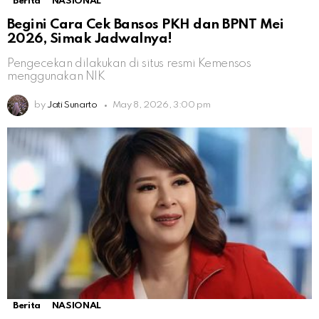
Berita
NASIONAL
Begini Cara Cek Bansos PKH dan BPNT Mei
2026, Simak Jadwalnya!
Pengecekan dilakukan di situs resmi Kemensos
menggunakan NIK
by
Jati Sunarto
May 8, 2026, 3:00 pm
Berita
NASIONAL