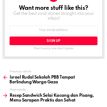
Want more stuff like this?
NEWSLETTER
Get the best viral stories straight into your
inbox!
Email
address:
Don't worry, we don't spam
Previous article
See
more
Israel Rudal Sekolah PBB Tempat
Berlindung Warga Gaza
Next article
Resep Sandwich Selai Kacang dan Pisang,
Menu Sarapan Praktis dan Sehat