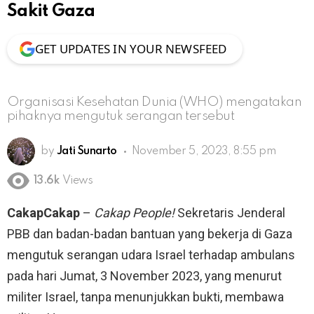
Sakit Gaza
GET UPDATES IN YOUR NEWSFEED
Organisasi Kesehatan Dunia (WHO) mengatakan
pihaknya mengutuk serangan tersebut
by
Jati Sunarto
November 5, 2023, 8:55 pm
13.6k
Views
CakapCakap
–
Cakap People!
Sekretaris Jenderal
PBB dan badan-badan bantuan yang bekerja di Gaza
mengutuk serangan udara Israel terhadap ambulans
pada hari Jumat, 3 November 2023, yang menurut
militer Israel, tanpa menunjukkan bukti, membawa