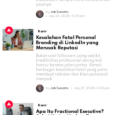
jasanya.
by
Jati Sunarto
July 24, 2026, 5:29 pm
Karir
Kesalahan Fatal Personal
Branding di LinkedIn yang
Merusak Reputasi
Bukan soal followers yang sedikit,
kredibilitas profesional sering kali
hancur karena jalan pintas. Kenali
berbagai kesalahan fatal yang justru
membuat rekruter dan klien potensial
menjauh.
by
Jati Sunarto
July 27, 2026, 4:32 pm
Karir
Apa Itu Fractional Executive?