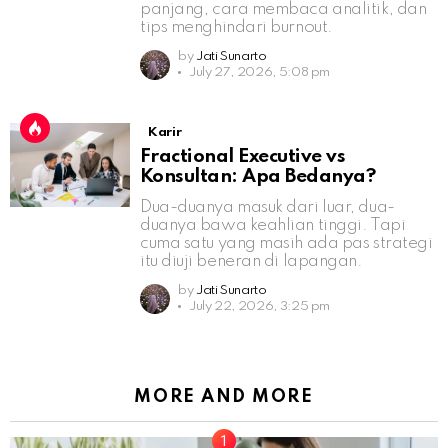
panjang, cara membaca analitik, dan
tips menghindari burnout.
by
Jati Sunarto
July 27, 2026, 5:08 pm
Karir
Fractional Executive vs
Konsultan: Apa Bedanya?
Dua-duanya masuk dari luar, dua-
duanya bawa keahlian tinggi. Tapi
cuma satu yang masih ada pas strategi
itu diuji beneran di lapangan.
by
Jati Sunarto
July 22, 2026, 3:25 pm
MORE AND MORE