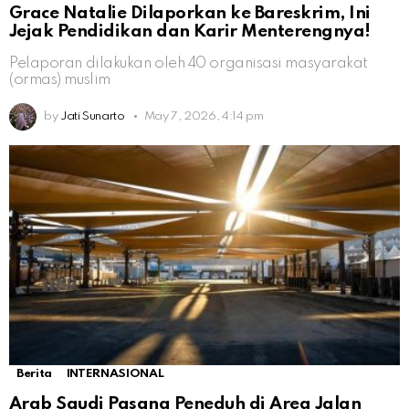
Grace Natalie Dilaporkan ke Bareskrim, Ini
Jejak Pendidikan dan Karir Menterengnya!
Pelaporan dilakukan oleh 40 organisasi masyarakat
(ormas) muslim
by
Jati Sunarto
May 7, 2026, 4:14 pm
Berita
INTERNASIONAL
Arab Saudi Pasang Peneduh di Area Jalan