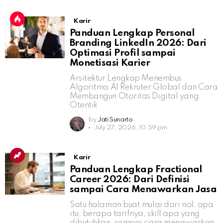
Karir
Panduan Lengkap Personal
Branding LinkedIn 2026: Dari
Optimasi Profil sampai
Monetisasi Karier
Arsitektur Lengkap Menembus
Algoritma AI Rekruter Global dan Cara
Membangun Otoritas Digital yang
Otentik
by
Jati Sunarto
July 27, 2026, 10:59 pm
Karir
Panduan Lengkap Fractional
Career 2026: Dari Definisi
sampai Cara Menawarkan Jasa
Satu halaman buat mulai dari nol: apa
itu, berapa tarifnya, skill apa yang
dibutuhkan, sampai cara menawarkan