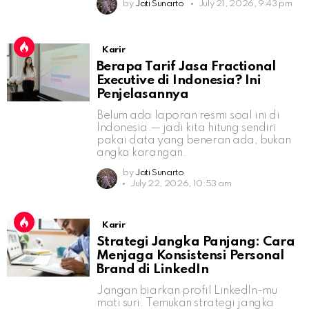
by
Jati Sunarto
July 21, 2026, 9:43 pm
Karir
Berapa Tarif Jasa Fractional
Executive di Indonesia? Ini
Penjelasannya
Belum ada laporan resmi soal ini di
Indonesia — jadi kita hitung sendiri
pakai data yang beneran ada, bukan
angka karangan.
by
Jati Sunarto
July 22, 2026, 10:53 am
Karir
Strategi Jangka Panjang: Cara
Menjaga Konsistensi Personal
Brand di LinkedIn
Jangan biarkan profil LinkedIn-mu
mati suri. Temukan strategi jangka