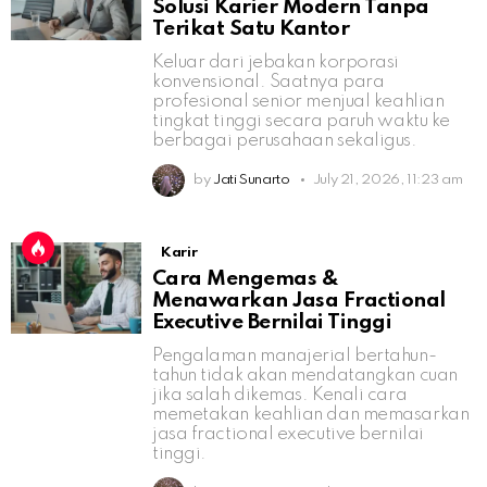
Solusi Karier Modern Tanpa
Terikat Satu Kantor
Keluar dari jebakan korporasi
konvensional. Saatnya para
profesional senior menjual keahlian
tingkat tinggi secara paruh waktu ke
berbagai perusahaan sekaligus.
by
Jati Sunarto
July 21, 2026, 11:23 am
Karir
Cara Mengemas &
Menawarkan Jasa Fractional
Executive Bernilai Tinggi
Pengalaman manajerial bertahun-
tahun tidak akan mendatangkan cuan
jika salah dikemas. Kenali cara
memetakan keahlian dan memasarkan
jasa fractional executive bernilai
tinggi.