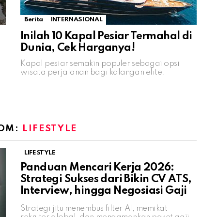
Berita
INTERNASIONAL
Inilah 10 Kapal Pesiar Termahal di
Dunia, Cek Harganya!
Kapal pesiar semakin populer sebagai opsi
wisata perjalanan bagi kalangan elite.
ROM:
LIFESTYLE
LIFESTYLE
Panduan Mencari Kerja 2026:
Strategi Sukses dari Bikin CV ATS,
Interview, hingga Negosiasi Gaji
Strategi jitu menembus filter AI, memikat