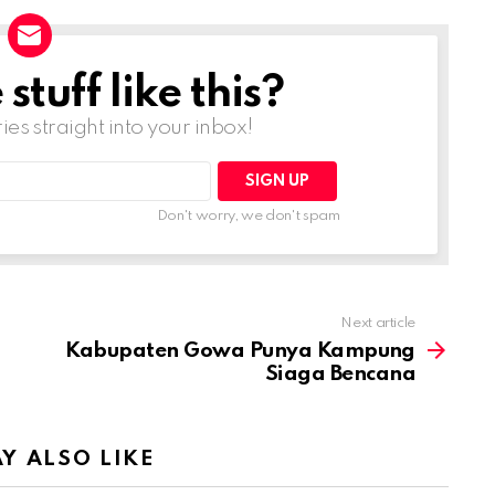
tuff like this?
ries straight into your inbox!
Don't worry, we don't spam
Next article
Kabupaten Gowa Punya Kampung
Siaga Bencana
Y ALSO LIKE