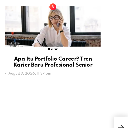
Karir
Apa Itu Portfolio Career? Tren
Karier Baru Profesional Senior
August 3, 2026, 11:37 pm
Kab