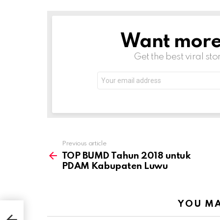
Want more s
NEWSLETTER
Get the best viral sto
Email
address:
Previous article
See
more
TOP BUMD Tahun 2018 untuk
PDAM Kabupaten Luwu
YOU MA
DAM