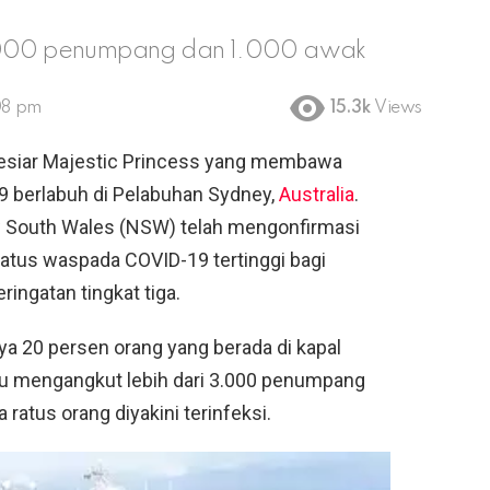
 3.000 penumpang dan 1.000 awak
08 pm
15.3k
Views
esiar Majestic Princess yang membawa
19 berlabuh di Pelabuhan Sydney,
Australia
.
w South Wales (NSW) telah mengonfirmasi
tatus waspada COVID-19 tertinggi bagi
ingatan tingkat tiga.
nya 20 persen orang yang berada di kapal
itu mengangkut lebih dari 3.000 penumpang
ratus orang diyakini terinfeksi.