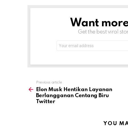
Want more s
NEWSLETTER
Get the best viral sto
Email
address:
Previous article
See
more
Elon Musk Hentikan Layanan
Berlangganan Centang Biru
Twitter
YOU MA