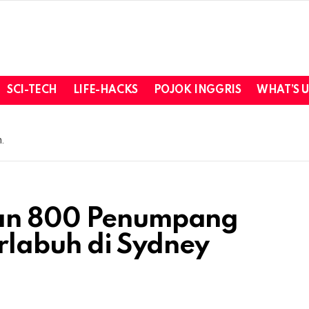
SCI-TECH
LIFE-HACKS
POJOK INGGRIS
WHAT’S 
.
gan 800 Penumpang
erlabuh di Sydney