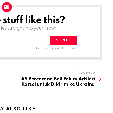
tuff like this?
ries straight into your inbox!
Don't worry, we don't spam
Next article
AS Berencana Beli Peluru Artileri
Korsel untuk Dikirim ke Ukraina
Y ALSO LIKE