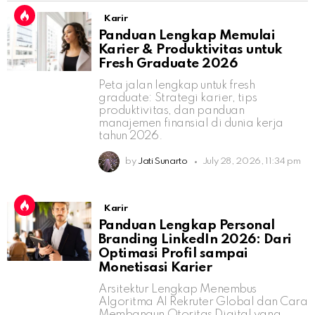
Karir
Panduan Lengkap Memulai
Karier & Produktivitas untuk
Fresh Graduate 2026
Peta jalan lengkap untuk fresh
graduate: Strategi karier, tips
produktivitas, dan panduan
manajemen finansial di dunia kerja
tahun 2026.
by
Jati Sunarto
July 28, 2026, 11:34 pm
Karir
Panduan Lengkap Personal
Branding LinkedIn 2026: Dari
Optimasi Profil sampai
Monetisasi Karier
Arsitektur Lengkap Menembus
Algoritma AI Rekruter Global dan Cara
Membangun Otoritas Digital yang