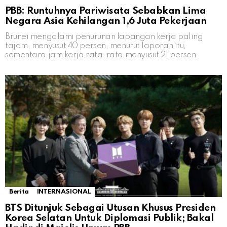
PBB: Runtuhnya Pariwisata Sebabkan Lima
Negara Asia Kehilangan 1,6 Juta Pekerjaan
Brunei mengalami penurunan lapangan kerja paling
tajam, menyusut 40 persen, menurut laporan itu,
sementara jam kerja rata-rata menyusut 21 persen.
Berita
INTERNASIONAL
BTS Ditunjuk Sebagai Utusan Khusus Presiden
Korea Selatan Untuk Diplomasi Publik; Bakal