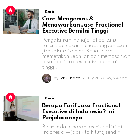
Karir
Cara Mengemas &
Menawarkan Jasa Fractional
Executive Bernilai Tinggi
Pengalaman manajerial bertahun-
tahun tidak akan mendatangkan cuan
jika salah dikemas. Kenali cara
memetakan keahlian dan memasarkan
jasa fractional executive bernilai
tinggi.
by
Jati Sunarto
July 21, 2026, 9:43 pm
Karir
Berapa Tarif Jasa Fractional
Executive di Indonesia? Ini
Penjelasannya
Belum ada laporan resmi soal ini di
Indonesia — jadi kita hitung sendiri