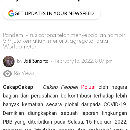
GET UPDATES IN YOUR NEWSFEED
Pandemi virus corona telah menyebabkan hampir
5,9 juta kematian, menurut agregator data
Worldometer.
by
Jati Sunarto
February 15, 2022, 8:07 pm
16k
Views
CakapCakap
–
Cakap People!
Polusi
oleh negara
bagian dan perusahaan berkontribusi terhadap lebih
banyak kematian secara global daripada COVID-19.
Demikian diungkapkan sebuah laporan lingkungan
PBB yang diterbitkan pada Selasa, 15 Februari 2022,