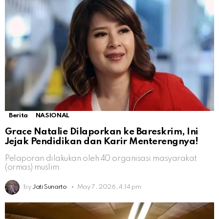
Berita
NASIONAL
Grace Natalie Dilaporkan ke Bareskrim, Ini
Jejak Pendidikan dan Karir Menterengnya!
Pelaporan dilakukan oleh 40 organisasi masyarakat
(ormas) muslim
by
Jati Sunarto
May 7, 2026, 4:14 pm