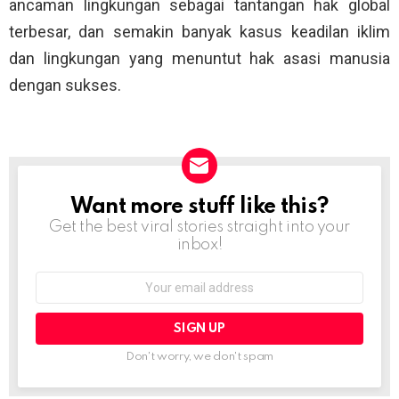
ancaman lingkungan sebagai tantangan hak global
terbesar, dan semakin banyak kasus keadilan iklim
dan lingkungan yang menuntut hak asasi manusia
dengan sukses.
Want more stuff like this?
NEWSLETTER
Get the best viral stories straight into your
inbox!
Email
address:
Don't worry, we don't spam