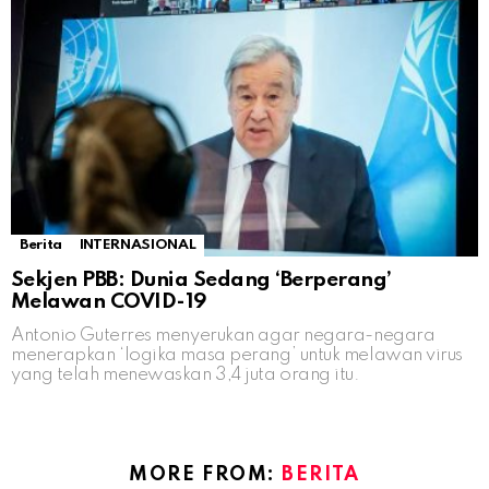
Berita
INTERNASIONAL
Sekjen PBB: Dunia Sedang ‘Berperang’
Melawan COVID-19
Antonio Guterres menyerukan agar negara-negara
menerapkan ‘logika masa perang’ untuk melawan virus
yang telah menewaskan 3,4 juta orang itu.
MORE FROM:
BERITA