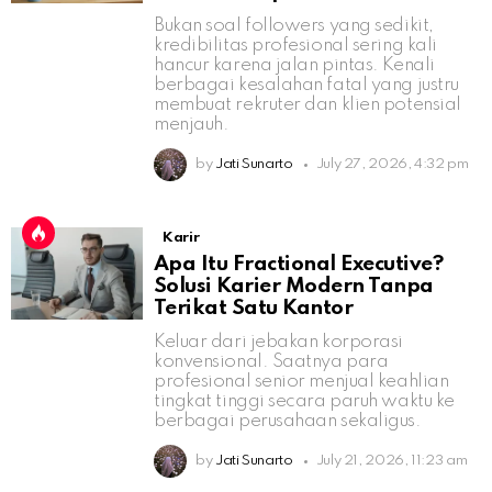
Bukan soal followers yang sedikit,
kredibilitas profesional sering kali
hancur karena jalan pintas. Kenali
berbagai kesalahan fatal yang justru
membuat rekruter dan klien potensial
menjauh.
by
Jati Sunarto
July 27, 2026, 4:32 pm
Karir
Apa Itu Fractional Executive?
Solusi Karier Modern Tanpa
Terikat Satu Kantor
Keluar dari jebakan korporasi
konvensional. Saatnya para
profesional senior menjual keahlian
tingkat tinggi secara paruh waktu ke
berbagai perusahaan sekaligus.
by
Jati Sunarto
July 21, 2026, 11:23 am