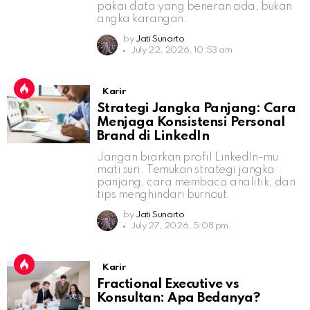
pakai data yang beneran ada, bukan
angka karangan.
by
Jati Sunarto
July 22, 2026, 10:53 am
Karir
Strategi Jangka Panjang: Cara
Menjaga Konsistensi Personal
Brand di LinkedIn
Jangan biarkan profil LinkedIn-mu
mati suri. Temukan strategi jangka
panjang, cara membaca analitik, dan
tips menghindari burnout.
by
Jati Sunarto
July 27, 2026, 5:08 pm
Karir
Fractional Executive vs
Konsultan: Apa Bedanya?