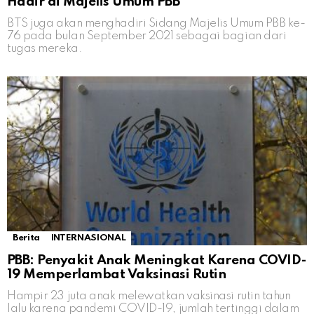
Hadir di Majelis Umum PBB
BTS juga akan menghadiri Sidang Majelis Umum PBB ke-
76 pada bulan September 2021 sebagai bagian dari
tugas mereka.
Berita
INTERNASIONAL
PBB: Penyakit Anak Meningkat Karena COVID-
19 Memperlambat Vaksinasi Rutin
Hampir 23 juta anak melewatkan vaksinasi rutin tahun
lalu karena pandemi COVID-19, jumlah tertinggi dalam