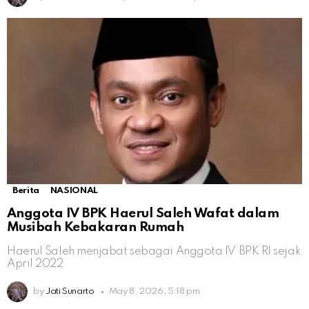
Berita
NASIONAL
Anggota IV BPK Haerul Saleh Wafat dalam
Musibah Kebakaran Rumah
Haerul Saleh menjabat sebagai Anggota IV BPK RI sejak
April 2022
by
Jati Sunarto
May 8, 2026, 5:18 pm