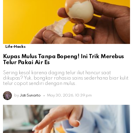
Life-Hacks
Kupas Mulus Tanpa Bopeng! Ini Trik Merebus
Telur Pakai Air Es
Sering kesal karena daging telur ikut hancur saat
dikupas? Yuk, bongkar rahasia sains sederhana biar kulit
telur copot sendiri dengan mulus.
by
Jati Sunarto
May 30, 2026, 10:39 pm