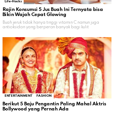
Life-Hacks
Rajin Konsumsi 5 Jus Buah Ini Ternyata bisa
Bikin Wajah Cepat Glowing
Buah jeruk tidak hanya tinggi vitamin C namun juga
antioksidan yang berperan banyak bagi kulit
ENTERTAINMENT
FASHION
Berikut 5 Baju Pengantin Paling Mahal Aktris
Bollywood yang Pernah Ada