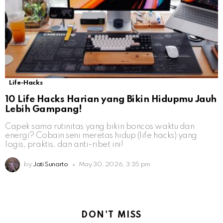
Life-Hacks
10 Life Hacks Harian yang Bikin Hidupmu Jauh
Lebih Gampang!
Capek sama rutinitas yang bikin boncos waktu dan
energi? Cobain seni meretas hidup (life hacks) yang
logis, praktis, dan anti-ribet ini!
by
Jati Sunarto
May 30, 2026, 3:35 pm
DON'T MISS