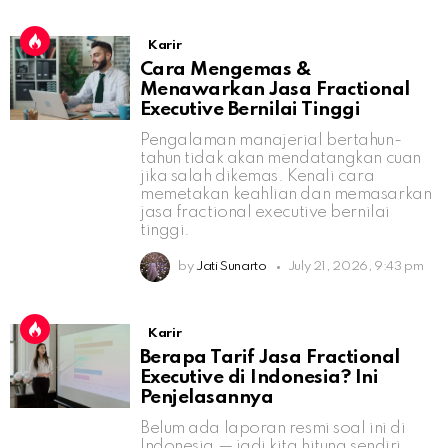
Karir
Cara Mengemas &
Menawarkan Jasa Fractional
Executive Bernilai Tinggi
Pengalaman manajerial bertahun-
tahun tidak akan mendatangkan cuan
jika salah dikemas. Kenali cara
memetakan keahlian dan memasarkan
jasa fractional executive bernilai
tinggi.
by
Jati Sunarto
July 21, 2026, 9:43 pm
Karir
Berapa Tarif Jasa Fractional
Executive di Indonesia? Ini
Penjelasannya
Belum ada laporan resmi soal ini di
Indonesia — jadi kita hitung sendiri