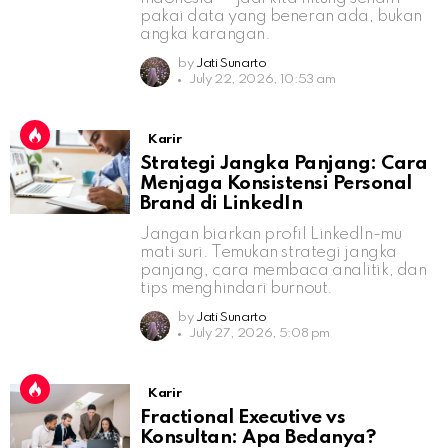
pakai data yang beneran ada, bukan
angka karangan.
by
Jati Sunarto
July 22, 2026, 10:53 am
Karir
Strategi Jangka Panjang: Cara
Menjaga Konsistensi Personal
Brand di LinkedIn
Jangan biarkan profil LinkedIn-mu
mati suri. Temukan strategi jangka
panjang, cara membaca analitik, dan
tips menghindari burnout.
by
Jati Sunarto
July 27, 2026, 5:08 pm
Karir
Fractional Executive vs
Konsultan: Apa Bedanya?