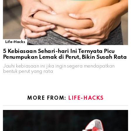
Life-Hacks
5 Kebiasaan Sehari-hari Ini Ternyata Picu
Penumpukan Lemak di Perut, Bikin Susah Rata
Jauhi kebiasaan ini jika ingin segera mendapatkan
bentuk perut yang rata
MORE FROM:
LIFE-HACKS