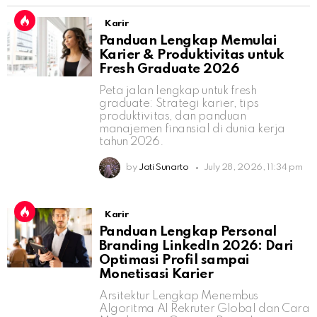
Karir
Panduan Lengkap Memulai
Karier & Produktivitas untuk
Fresh Graduate 2026
Peta jalan lengkap untuk fresh
graduate: Strategi karier, tips
produktivitas, dan panduan
manajemen finansial di dunia kerja
tahun 2026.
by
Jati Sunarto
July 28, 2026, 11:34 pm
Karir
Panduan Lengkap Personal
Branding LinkedIn 2026: Dari
Optimasi Profil sampai
Monetisasi Karier
Arsitektur Lengkap Menembus
Algoritma AI Rekruter Global dan Cara