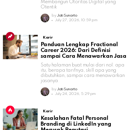
Membangun Otoritas Digital yang
Otentik
by
Jati Sunarto
July 27, 2026, 10:59 pm
Karir
Panduan Lengkap Fractional
Career 2026: Dari Definisi
sampai Cara Menawarkan Jasa
Satu halaman buat mulai dari nol: apa
itu, berapa tarifnya, skill apa yang
dibutuhkan, sampai cara menawarkan
jasanya.
by
Jati Sunarto
July 24, 2026, 5:29 pm
Karir
Kesalahan Fatal Personal
Branding di LinkedIn yang
Merusak Reputasi