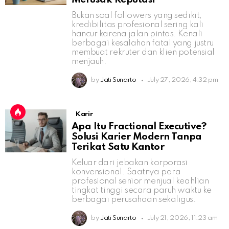
Bukan soal followers yang sedikit,
kredibilitas profesional sering kali
hancur karena jalan pintas. Kenali
berbagai kesalahan fatal yang justru
membuat rekruter dan klien potensial
menjauh.
by
Jati Sunarto
July 27, 2026, 4:32 pm
Karir
Apa Itu Fractional Executive?
Solusi Karier Modern Tanpa
Terikat Satu Kantor
Keluar dari jebakan korporasi
konvensional. Saatnya para
profesional senior menjual keahlian
tingkat tinggi secara paruh waktu ke
berbagai perusahaan sekaligus.
by
Jati Sunarto
July 21, 2026, 11:23 am