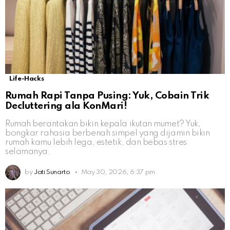
Life-Hacks
Rumah Rapi Tanpa Pusing: Yuk, Cobain Trik
Decluttering ala KonMari!
Rumah berantakan bikin kepala ikutan mumet? Yuk,
bongkar rahasia berbenah simpel yang dijamin bikin
rumah kamu lebih lega, estetik, dan bebas stres
selamanya.
by
Jati Sunarto
May 30, 2026, 6:37 pm