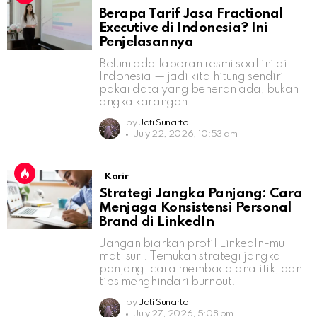
Berapa Tarif Jasa Fractional
Executive di Indonesia? Ini
Penjelasannya
Belum ada laporan resmi soal ini di
Indonesia — jadi kita hitung sendiri
pakai data yang beneran ada, bukan
angka karangan.
by
Jati Sunarto
July 22, 2026, 10:53 am
Karir
Strategi Jangka Panjang: Cara
Menjaga Konsistensi Personal
Brand di LinkedIn
Jangan biarkan profil LinkedIn-mu
mati suri. Temukan strategi jangka
panjang, cara membaca analitik, dan
tips menghindari burnout.
by
Jati Sunarto
July 27, 2026, 5:08 pm