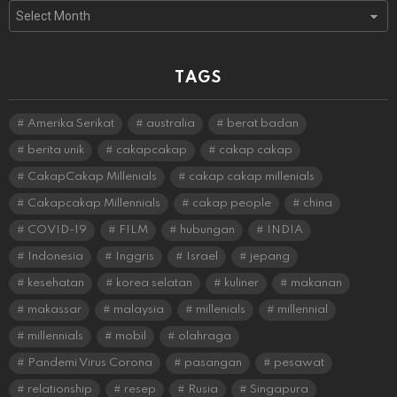
Archives
TAGS
Amerika Serikat
australia
berat badan
berita unik
cakapcakap
cakap cakap
CakapCakap Millenials
cakap cakap millenials
Cakapcakap Millennials
cakap people
china
COVID-19
FILM
hubungan
INDIA
Indonesia
Inggris
Israel
jepang
kesehatan
korea selatan
kuliner
makanan
makassar
malaysia
millenials
millennial
millennials
mobil
olahraga
Pandemi Virus Corona
pasangan
pesawat
relationship
resep
Rusia
Singapura