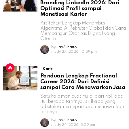
Branding LinkedIn 2026: Dari
Optimasi Profil sampai
Monetisasi Karier
Arsitektur Lengkap Menembus
Algoritma AI Rekruter Global dan Cara
Membangun Otoritas Digital yang
Otentik
by
Jati Sunarto
July 27, 2026, 10:59 pm
Karir
Panduan Lengkap Fractional
Career 2026: Dari Definisi
sampai Cara Menawarkan Jasa
Satu halaman buat mulai dari nol: apa
itu, berapa tarifnya, skill apa yang
dibutuhkan, sampai cara menawarkan
jasanya.
by
Jati Sunarto
July 24, 2026, 5:29 pm