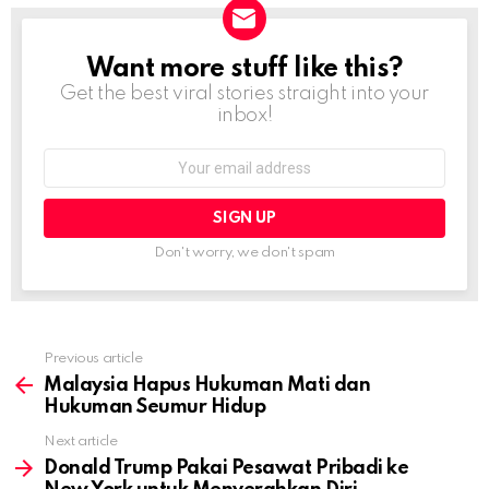
Want more stuff like this?
NEWSLETTER
Get the best viral stories straight into your
inbox!
Email
address:
Don't worry, we don't spam
Previous article
See
more
Malaysia Hapus Hukuman Mati dan
Hukuman Seumur Hidup
Next article
Donald Trump Pakai Pesawat Pribadi ke