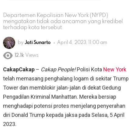
Departemen Kepolisian New York (NYPD)
mengatakan tidak ada ancaman yang kredibel
terhadap kota tersebut.
by
Jati Sunarto
April 4, 2023, 11:00 am
12.1k
Views
CakapCakap
–
Cakap People!
Polisi Kota
New York
telah memasang penghalang logam di sekitar Trump
Tower dan memblokir jalan-jalan di dekat Gedung
Pengadilan Kriminal Manhattan. Mereka bersiap
menghadapi potensi protes menjelang penyerahan
diri Donald Trump kepada jaksa pada Selasa, 5 April
2023.