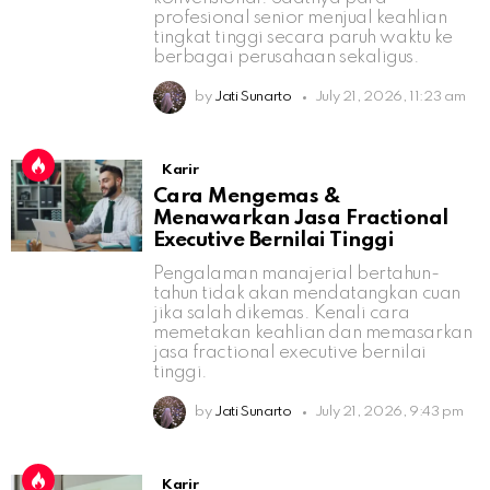
profesional senior menjual keahlian
tingkat tinggi secara paruh waktu ke
berbagai perusahaan sekaligus.
by
Jati Sunarto
July 21, 2026, 11:23 am
Karir
Cara Mengemas &
Menawarkan Jasa Fractional
Executive Bernilai Tinggi
Pengalaman manajerial bertahun-
tahun tidak akan mendatangkan cuan
jika salah dikemas. Kenali cara
memetakan keahlian dan memasarkan
jasa fractional executive bernilai
tinggi.
by
Jati Sunarto
July 21, 2026, 9:43 pm
Karir