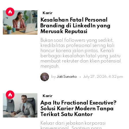
Karir
Kesalahan Fatal Personal
Branding di LinkedIn yang
Merusak Reputasi
Bukan soal followers yang sedikit,
kredibilitas profesional sering kali
hancur karena jalan pintas. Kenali
berbagai kesalahan fatal yang justru
membuat rekruter dan klien potensial
menjauh.
by
Jati Sunarto
July 27, 2026, 4:32 pm
Karir
Apa Itu Fractional Executive?
Solusi Karier Modern Tanpa
Terikat Satu Kantor
Keluar dari jebakan korporasi
konvensional. Saatnya para