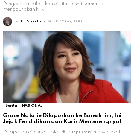
Pengecekan dilakukan di situs resmi Kemensos
menggunakan NIK
by
Jati Sunarto
May 8, 2026, 3:00 pm
Berita
NASIONAL
Grace Natalie Dilaporkan ke Bareskrim, Ini
Jejak Pendidikan dan Karir Menterengnya!
Pelaporan dilakukan oleh 40 organisasi masyarakat