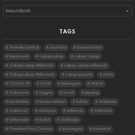
Archives
TAGS
Amerika Serikat
australia
berat badan
berita unik
cakapcakap
cakap cakap
CakapCakap Millenials
cakap cakap millenials
Cakapcakap Millennials
cakap people
china
COVID-19
FILM
hubungan
INDIA
Indonesia
Inggris
Israel
jepang
kesehatan
korea selatan
kuliner
makanan
makassar
malaysia
millenials
millennial
millennials
mobil
olahraga
Pandemi Virus Corona
pasangan
pesawat