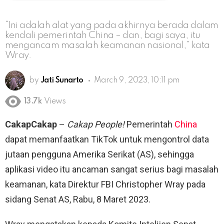
“Ini adalah alat yang pada akhirnya berada dalam
kendali pemerintah China – dan, bagi saya, itu
mengancam masalah keamanan nasional,” kata
Wray.
by
Jati Sunarto
March 9, 2023, 10:11 pm
13.7k
Views
CakapCakap
–
Cakap People!
Pemerintah
China
dapat memanfaatkan TikTok untuk mengontrol data
jutaan pengguna Amerika Serikat (AS), sehingga
aplikasi video itu ancaman sangat serius bagi masalah
keamanan, kata Direktur FBI Christopher Wray pada
sidang Senat AS, Rabu, 8 Maret 2023.