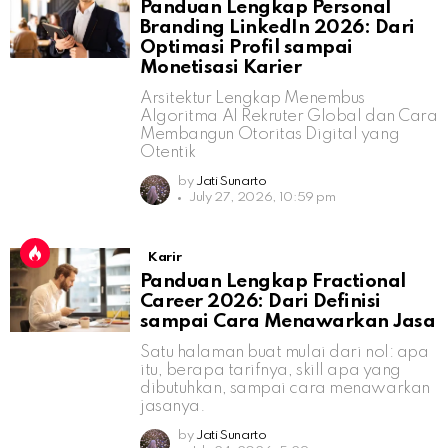
Panduan Lengkap Personal
Branding LinkedIn 2026: Dari
Optimasi Profil sampai
Monetisasi Karier
Arsitektur Lengkap Menembus
Algoritma AI Rekruter Global dan Cara
Membangun Otoritas Digital yang
Otentik
by
Jati Sunarto
July 27, 2026, 10:59 pm
Karir
Panduan Lengkap Fractional
Career 2026: Dari Definisi
sampai Cara Menawarkan Jasa
Satu halaman buat mulai dari nol: apa
itu, berapa tarifnya, skill apa yang
dibutuhkan, sampai cara menawarkan
jasanya.
by
Jati Sunarto