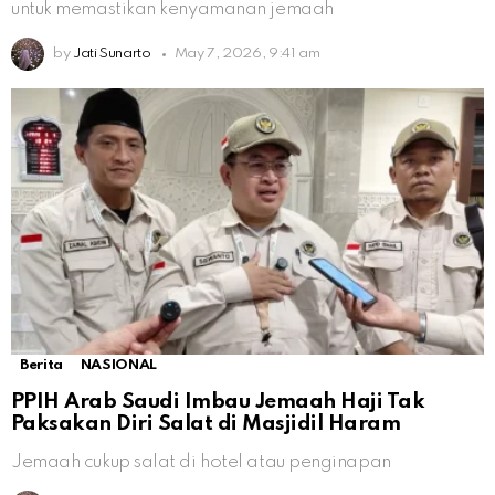
untuk memastikan kenyamanan jemaah
by
Jati Sunarto
May 7, 2026, 9:41 am
Berita
NASIONAL
PPIH Arab Saudi Imbau Jemaah Haji Tak
Paksakan Diri Salat di Masjidil Haram
Jemaah cukup salat di hotel atau penginapan