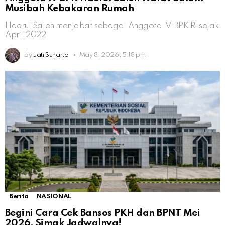
Musibah Kebakaran Rumah
Haerul Saleh menjabat sebagai Anggota IV BPK RI sejak
April 2022
by
Jati Sunarto
May 8, 2026, 5:18 pm
Berita
NASIONAL
Begini Cara Cek Bansos PKH dan BPNT Mei
2026, Simak Jadwalnya!