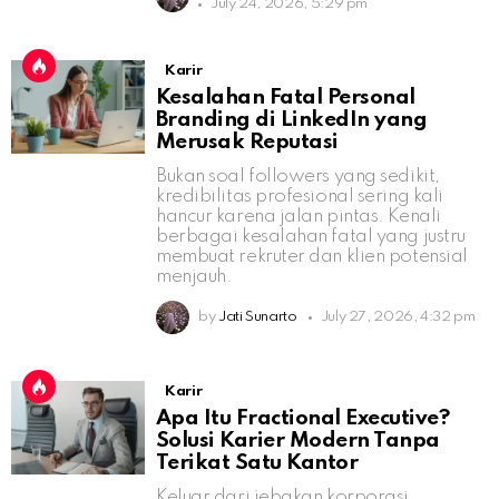
July 24, 2026, 5:29 pm
Karir
Kesalahan Fatal Personal
Branding di LinkedIn yang
Merusak Reputasi
Bukan soal followers yang sedikit,
kredibilitas profesional sering kali
hancur karena jalan pintas. Kenali
berbagai kesalahan fatal yang justru
membuat rekruter dan klien potensial
menjauh.
by
Jati Sunarto
July 27, 2026, 4:32 pm
Karir
Apa Itu Fractional Executive?
Solusi Karier Modern Tanpa
Terikat Satu Kantor
Keluar dari jebakan korporasi