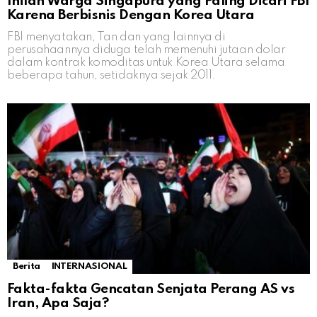
Inilah Warga Singapura yang Paling Dicari FBI
Karena Berbisnis Dengan Korea Utara
FBI menyatakan, Tan dan yang lainnya di
perusahaannya diduga telah memenuhi jutaan dolar
dalam kontrak komoditas untuk Korea Utara selama
beberapa tahun, setidaknya sejak 2011.
Berita
INTERNASIONAL
Fakta-fakta Gencatan Senjata Perang AS vs
Iran, Apa Saja?