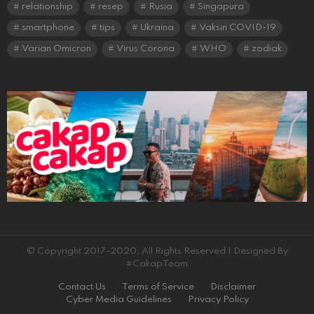
relationship
resep
Rusia
Singapura
smartphone
tips
Ukraina
Vaksin COVID-19
Varian Omicron
Virus Corona
WHO
zodiak
© Copyright 2017-2020, All Rights Reserved | Designed By
#CakapTeam
Contact Us
Terms of Service
Disclaimer
Cyber Media Guidelines
Privacy Policy