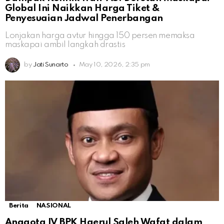
Global Ini Naikkan Harga Tiket &
Penyesuaian Jadwal Penerbangan
Lonjakan harga avtur hingga 150 persen memaksa
maskapai ambil langkah drastis
by
Jati Sunarto
May 10, 2026, 2:35 pm
Berita
NASIONAL
Anggota IV BPK Haerul Saleh Wafat dalam