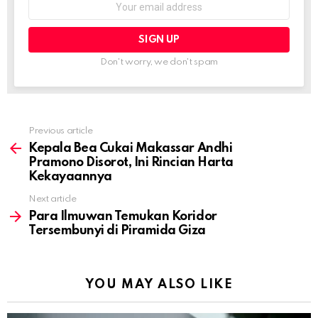
address:
Don't worry, we don't spam
Previous article
See
more
Kepala Bea Cukai Makassar Andhi
Pramono Disorot, Ini Rincian Harta
Kekayaannya
Next article
Para Ilmuwan Temukan Koridor
Tersembunyi di Piramida Giza
YOU MAY ALSO LIKE