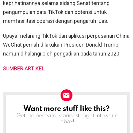
keprihatinannya selama sidang Senat tentang
pengumpulan data TikTok dan potensi untuk
memfasilitasi operasi dengan pengaruh luas.
Upaya melarang TikTok dan aplikasi perpesanan China
WeChat pernah dilakukan Presiden Donald Trump,
namun dihalangi oleh pengadilan pada tahun 2020.
SUMBER ARTIKEL
Want more stuff like this?
NEWSLETTER
Get the best viral stories straight into your
inbox!
Email