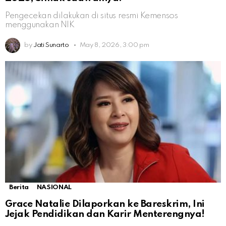
Pengecekan dilakukan di situs resmi Kemensos
menggunakan NIK
by
Jati Sunarto
May 8, 2026, 3:00 pm
Berita
NASIONAL
Grace Natalie Dilaporkan ke Bareskrim, Ini
Jejak Pendidikan dan Karir Menterengnya!