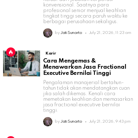
konvensional. Saatnya para
profesional senior menjual keahlian
tingkat tinggi secara paruh waktu ke
berbagai perusahaan sekaligus.
by
Jati Sunarto
July 21, 2026, 11:23 am
Karir
Cara Mengemas &
Menawarkan Jasa Fractional
Executive Bernilai Tinggi
Pengalaman manajerial bertahun-
tahun tidak akan mendatangkan cuan
jika salah dikemas. Kenali cara
memetakan keahlian dan memasarkan
jasa fractional executive bernilai
tinggi.
by
Jati Sunarto
July 21, 2026, 9:43 pm