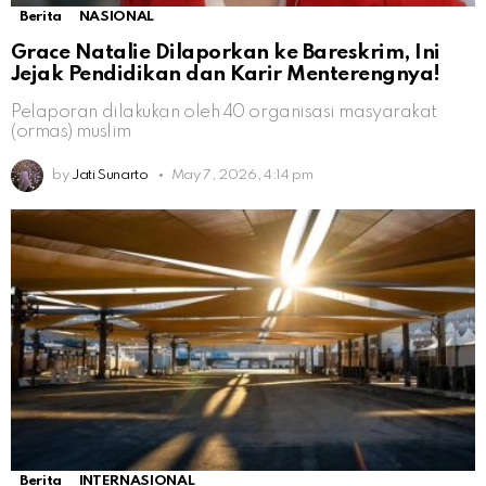
Berita
NASIONAL
Grace Natalie Dilaporkan ke Bareskrim, Ini
Jejak Pendidikan dan Karir Menterengnya!
Pelaporan dilakukan oleh 40 organisasi masyarakat
(ormas) muslim
by
Jati Sunarto
May 7, 2026, 4:14 pm
Berita
INTERNASIONAL