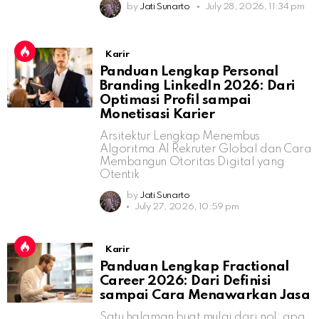
by
Jati Sunarto
July 28, 2026, 11:34 pm
Karir
Panduan Lengkap Personal
Branding LinkedIn 2026: Dari
Optimasi Profil sampai
Monetisasi Karier
Arsitektur Lengkap Menembus
Algoritma AI Rekruter Global dan Cara
Membangun Otoritas Digital yang
Otentik
by
Jati Sunarto
July 27, 2026, 10:59 pm
Karir
Panduan Lengkap Fractional
Career 2026: Dari Definisi
sampai Cara Menawarkan Jasa
Satu halaman buat mulai dari nol: apa