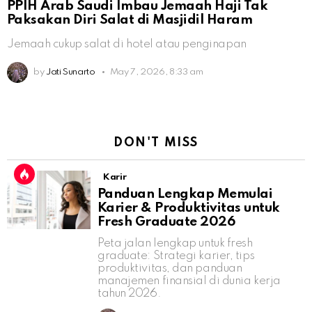
PPIH Arab Saudi Imbau Jemaah Haji Tak
Paksakan Diri Salat di Masjidil Haram
Jemaah cukup salat di hotel atau penginapan
by
Jati Sunarto
May 7, 2026, 8:33 am
DON'T MISS
Karir
Panduan Lengkap Memulai
Karier & Produktivitas untuk
Fresh Graduate 2026
Peta jalan lengkap untuk fresh
graduate: Strategi karier, tips
produktivitas, dan panduan
manajemen finansial di dunia kerja
tahun 2026.