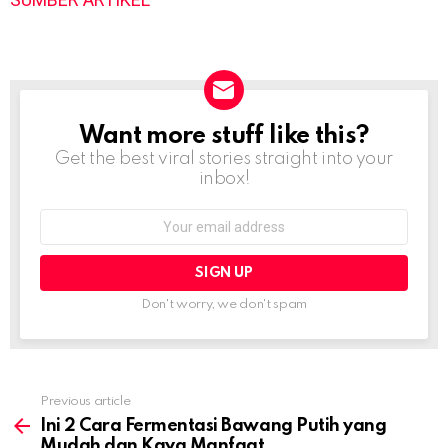
Want more stuff like this?
NEWSLETTER
Get the best viral stories straight into your
inbox!
Email
address:
Don't worry, we don't spam
Previous article
See
more
Ini 2 Cara Fermentasi Bawang Putih yang
Mudah dan Kaya Manfaat