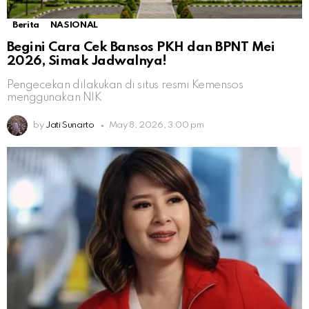
Berita
NASIONAL
Begini Cara Cek Bansos PKH dan BPNT Mei
2026, Simak Jadwalnya!
Pengecekan dilakukan di situs resmi Kemensos
menggunakan NIK
by
Jati Sunarto
May 8, 2026, 3:00 pm