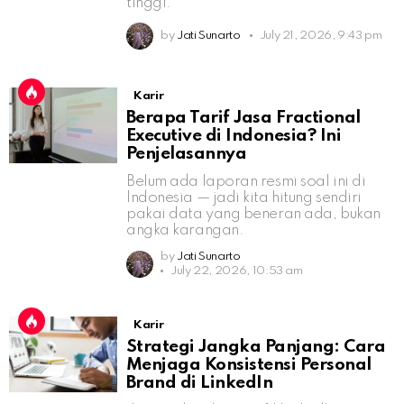
tinggi.
by
Jati Sunarto
July 21, 2026, 9:43 pm
Karir
Berapa Tarif Jasa Fractional
Executive di Indonesia? Ini
Penjelasannya
Belum ada laporan resmi soal ini di
Indonesia — jadi kita hitung sendiri
pakai data yang beneran ada, bukan
angka karangan.
by
Jati Sunarto
July 22, 2026, 10:53 am
Karir
Strategi Jangka Panjang: Cara
Menjaga Konsistensi Personal
Brand di LinkedIn