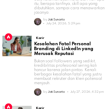
itu, berapa tarifnya, skill apa yang
dibutuhkan, sampai cara menawarkan
jasanya.
by
Jati Sunarto
July 24, 2026, 5:29 pm
Karir
Kesalahan Fatal Personal
Branding di LinkedIn yang
Merusak Reputasi
Bukan soal followers yang sedikit,
kredibilitas profesional sering kali
hancur karena jalan pintas. Kenali
berbagai kesalahan fatal yang justru
membuat rekruter dan klien potensial
menjauh.
by
Jati Sunarto
July 27, 2026, 4:32 pm
Karir