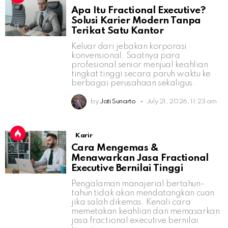
Apa Itu Fractional Executive?
Solusi Karier Modern Tanpa
Terikat Satu Kantor
Keluar dari jebakan korporasi
konvensional. Saatnya para
profesional senior menjual keahlian
tingkat tinggi secara paruh waktu ke
berbagai perusahaan sekaligus.
by
Jati Sunarto
July 21, 2026, 11:23 am
Karir
Cara Mengemas &
Menawarkan Jasa Fractional
Executive Bernilai Tinggi
Pengalaman manajerial bertahun-
tahun tidak akan mendatangkan cuan
jika salah dikemas. Kenali cara
memetakan keahlian dan memasarkan
jasa fractional executive bernilai