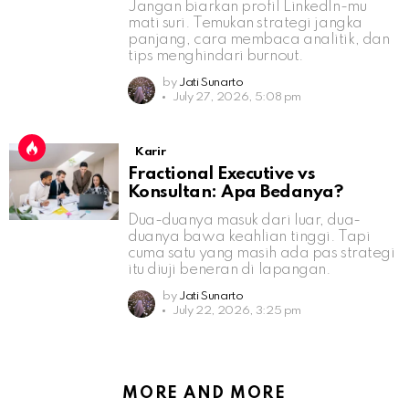
Jangan biarkan profil LinkedIn-mu
mati suri. Temukan strategi jangka
panjang, cara membaca analitik, dan
tips menghindari burnout.
by
Jati Sunarto
July 27, 2026, 5:08 pm
Karir
Fractional Executive vs
Konsultan: Apa Bedanya?
Dua-duanya masuk dari luar, dua-
duanya bawa keahlian tinggi. Tapi
cuma satu yang masih ada pas strategi
itu diuji beneran di lapangan.
by
Jati Sunarto
July 22, 2026, 3:25 pm
MORE AND MORE