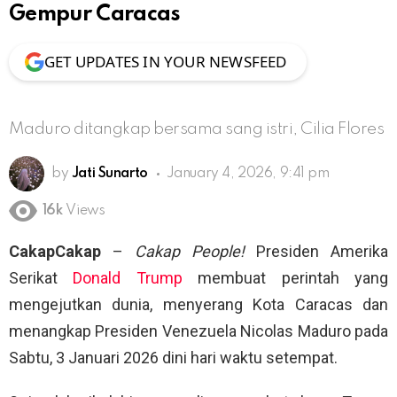
Gempur Caracas
GET UPDATES IN YOUR NEWSFEED
Maduro ditangkap bersama sang istri, Cilia Flores
by
Jati Sunarto
January 4, 2026, 9:41 pm
16k
Views
CakapCakap
–
Cakap People!
Presiden Amerika
Serikat
Donald Trump
membuat perintah yang
mengejutkan dunia, menyerang Kota Caracas dan
menangkap Presiden Venezuela Nicolas Maduro pada
Sabtu, 3 Januari 2026 dini hari waktu setempat.