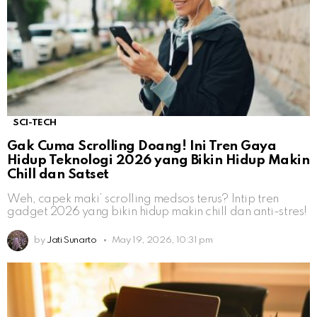
SCI-TECH
Gak Cuma Scrolling Doang! Ini Tren Gaya
Hidup Teknologi 2026 yang Bikin Hidup Makin
Chill dan Satset
Weh, capek maki’ scrolling medsos terus? Intip tren
gadget 2026 yang bikin hidup makin chill dan anti-stres!
by
Jati Sunarto
May 19, 2026, 10:31 pm