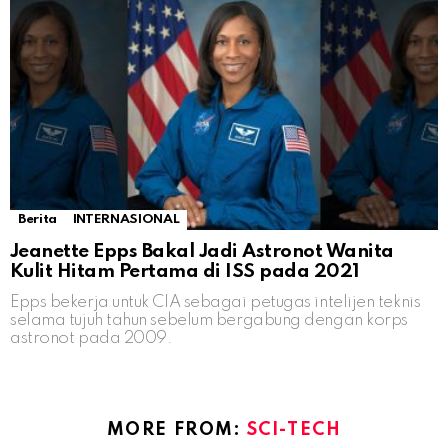
Berita
INTERNASIONAL
Jeanette Epps Bakal Jadi Astronot Wanita
Kulit Hitam Pertama di ISS pada 2021
Epps bekerja untuk CIA sebagai petugas intelijen teknis
selama tujuh tahun sebelum bergabung dengan korps
astronot pada 2009.
MORE FROM:
SCI-TECH