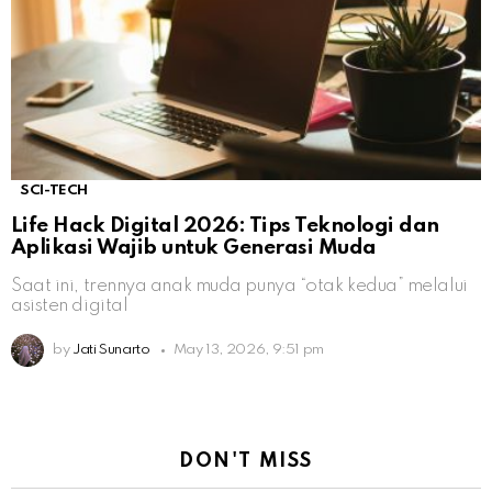
SCI-TECH
Life Hack Digital 2026: Tips Teknologi dan
Aplikasi Wajib untuk Generasi Muda
Saat ini, trennya anak muda punya “otak kedua” melalui
asisten digital
by
Jati Sunarto
May 13, 2026, 9:51 pm
DON'T MISS