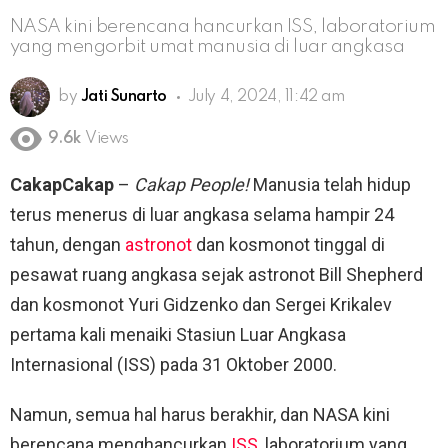
NASA kini berencana hancurkan ISS, laboratorium
yang mengorbit umat manusia di luar angkasa
by
Jati Sunarto
July 4, 2024, 11:42 am
9.6k
Views
CakapCakap
–
Cakap People!
Manusia telah hidup
terus menerus di luar angkasa selama hampir 24
tahun, dengan
astronot
dan kosmonot tinggal di
pesawat ruang angkasa sejak astronot Bill Shepherd
dan kosmonot Yuri Gidzenko dan Sergei Krikalev
pertama kali menaiki Stasiun Luar Angkasa
Internasional (ISS) pada 31 Oktober 2000.
Namun, semua hal harus berakhir, dan NASA kini
berencana menghancurkan
ISS
, laboratorium yang