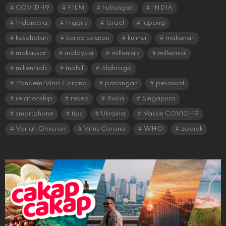
COVID-19
FILM
hubungan
INDIA
Indonesia
Inggris
Israel
jepang
kesehatan
korea selatan
kuliner
makanan
makassar
malaysia
millenials
millennial
millennials
mobil
olahraga
Pandemi Virus Corona
pasangan
pesawat
relationship
resep
Rusia
Singapura
smartphone
tips
Ukraina
Vaksin COVID-19
Varian Omicron
Virus Corona
WHO
zodiak