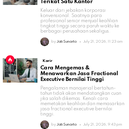
Terikat Satu Kantor
Keluar dari jebakan korporasi
konvensional. Saatnya para
profesional senior menjual keahlian
tingkat tinggi secara paruh waktu ke
berbagai perusahaan sekaligus.
by
Jati Sunarto
July 21, 2026, 11:23 am
Karir
Cara Mengemas &
Menawarkan Jasa Fractional
Executive Bernilai Tinggi
Pengalaman manajerial bertahun-
tahun tidak akan mendatangkan cuan
jika salah dikemas. Kenali cara
memetakan keahlian dan memasarkan
jasa fractional executive bernilai
tinggi.
by
Jati Sunarto
July 21, 2026, 9:43 pm