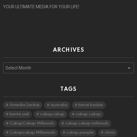
YOUR ULTIMATE MEDIA FOR YOUR LIFE!
ARCHIVES
Archives
TAGS
Amerika Serikat
australia
berat badan
berita unik
cakapcakap
cakap cakap
CakapCakap Millenials
cakap cakap millenials
Cakapcakap Millennials
cakap people
china