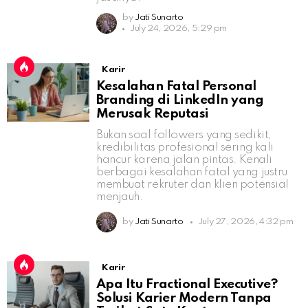
by
Jati Sunarto
July 24, 2026, 5:29 pm
Karir
Kesalahan Fatal Personal
Branding di LinkedIn yang
Merusak Reputasi
Bukan soal followers yang sedikit,
kredibilitas profesional sering kali
hancur karena jalan pintas. Kenali
berbagai kesalahan fatal yang justru
membuat rekruter dan klien potensial
menjauh.
by
Jati Sunarto
July 27, 2026, 4:32 pm
Karir
Apa Itu Fractional Executive?
Solusi Karier Modern Tanpa