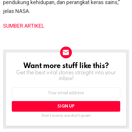
pendukung kehidupan, dan perangkat keras sains,”
jelas NASA.
SUMBER ARTIKEL
Want more stuff like this?
NEWSLETTER
Get the best viral stories straight into your
inbox!
Email
address:
Don't worry, we don't spam