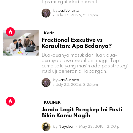
tips menghindari burnout.
by
Jati Sunarto
July 27, 2026, 5:08 pm
Karir
Fractional Executive vs
Konsultan: Apa Bedanya?
Dua-duanya masuk dari luar, dua-
duanya bawa keahlian tinggi. Tapi
cuma satu yang masih ada pas strategi
itu diuji beneran di lapangan.
by
Jati Sunarto
July 22, 2026, 3:25 pm
KULINER
Janda Legit Pangkep Ini Pasti
Bikin Kamu Nagih
by
Nayaka
May 23, 2018, 12:00 pm