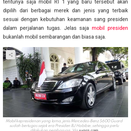
tentunya saja mobil RI 1 yang baru tersebut akan
dipilih dari berbagai merek dan jenis yang terbaik
sesuai dengan kebutuhan keamanan sang presiden
dalam perjalanan tugas. Jelas saja
mobil presiden
bukanlah mobil sembarangan dan biasa saja.
Mobil kepresidenan yang lama, jenis Mercedes-Benz S600 Guard
sudah bertugas sejak era Presiden BJ Habibie, sehingga perlu
dilakukan pembaruan. Via
suara.com