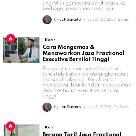
tingkat tinggi secara paruh waktu ke
berbagai perusahaan sekaligus.
by
Jati Sunarto
July 21, 2026, 11:23 am
Karir
Cara Mengemas &
Menawarkan Jasa Fractional
Executive Bernilai Tinggi
Pengalaman manajerial bertahun-
tahun tidak akan mendatangkan cuan
jika salah dikemas. Kenali cara
memetakan keahlian dan memasarkan
jasa fractional executive bernilai
tinggi.
by
Jati Sunarto
July 21, 2026, 9:43 pm
Karir
Berapa Tarif Jasa Fractional