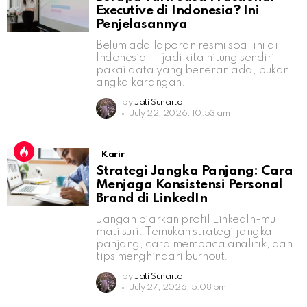
Executive di Indonesia? Ini
Penjelasannya
Belum ada laporan resmi soal ini di
Indonesia — jadi kita hitung sendiri
pakai data yang beneran ada, bukan
angka karangan.
by
Jati Sunarto
July 22, 2026, 10:53 am
Karir
Strategi Jangka Panjang: Cara
Menjaga Konsistensi Personal
Brand di LinkedIn
Jangan biarkan profil LinkedIn-mu
mati suri. Temukan strategi jangka
panjang, cara membaca analitik, dan
tips menghindari burnout.
by
Jati Sunarto
July 27, 2026, 5:08 pm