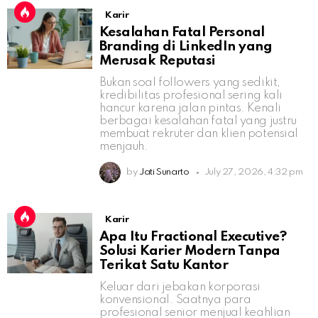
Karir
Kesalahan Fatal Personal
Branding di LinkedIn yang
Merusak Reputasi
Bukan soal followers yang sedikit,
kredibilitas profesional sering kali
hancur karena jalan pintas. Kenali
berbagai kesalahan fatal yang justru
membuat rekruter dan klien potensial
menjauh.
by
Jati Sunarto
July 27, 2026, 4:32 pm
Karir
Apa Itu Fractional Executive?
Solusi Karier Modern Tanpa
Terikat Satu Kantor
Keluar dari jebakan korporasi
konvensional. Saatnya para
profesional senior menjual keahlian