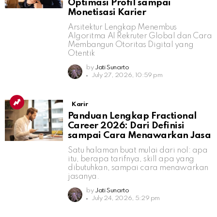
Optimasi Profil sampai
Monetisasi Karier
Arsitektur Lengkap Menembus
Algoritma AI Rekruter Global dan Cara
Membangun Otoritas Digital yang
Otentik
by
Jati Sunarto
July 27, 2026, 10:59 pm
Karir
Panduan Lengkap Fractional
Career 2026: Dari Definisi
sampai Cara Menawarkan Jasa
Satu halaman buat mulai dari nol: apa
itu, berapa tarifnya, skill apa yang
dibutuhkan, sampai cara menawarkan
jasanya.
by
Jati Sunarto
July 24, 2026, 5:29 pm