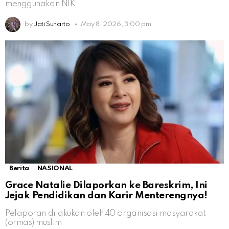
menggunakan NIK
by
Jati Sunarto
May 8, 2026, 3:00 pm
Berita
NASIONAL
Grace Natalie Dilaporkan ke Bareskrim, Ini
Jejak Pendidikan dan Karir Menterengnya!
Pelaporan dilakukan oleh 40 organisasi masyarakat
(ormas) muslim