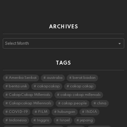
ARCHIVES
Archives
TAGS
Amerika Serikat
australia
berat badan
berita unik
cakapcakap
cakap cakap
CakapCakap Millenials
cakap cakap millenials
Cakapcakap Millennials
cakap people
china
COVID-19
FILM
hubungan
INDIA
Indonesia
Inggris
Israel
jepang