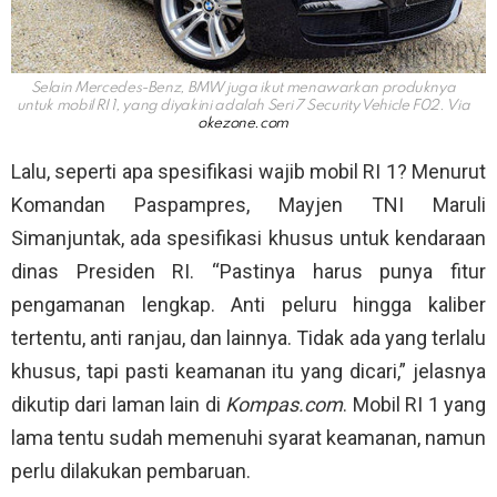
Selain Mercedes-Benz, BMW juga ikut menawarkan produknya
untuk mobil RI 1, yang diyakini adalah Seri 7 Security Vehicle F02. Via
okezone.com
Lalu, seperti apa spesifikasi wajib mobil RI 1? Menurut
Komandan Paspampres, Mayjen TNI Maruli
Simanjuntak, ada spesifikasi khusus untuk kendaraan
dinas Presiden RI. “Pastinya harus punya fitur
pengamanan lengkap. Anti peluru hingga kaliber
tertentu, anti ranjau, dan lainnya. Tidak ada yang terlalu
khusus, tapi pasti keamanan itu yang dicari,” jelasnya
dikutip dari laman lain di
Kompas.com
. Mobil RI 1 yang
lama tentu sudah memenuhi syarat keamanan, namun
perlu dilakukan pembaruan.