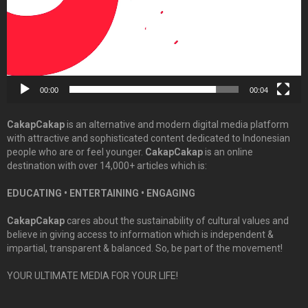
00:00
00:04
CakapCakap
is an alternative and modern digital media platform
with attractive and sophisticated content dedicated to Indonesian
people who are or feel younger.
CakapCakap
is an online
destination with over 14,000+ articles which is:
EDUCATING • ENTERTAINING • ENGAGING
CakapCakap
cares about the sustainability of cultural values and
believe in giving access to information which is independent &
impartial, transparent & balanced. So, be part of the movement!
YOUR ULTIMATE MEDIA FOR YOUR LIFE!