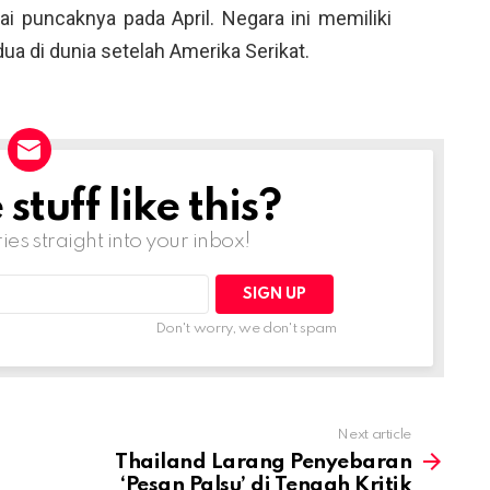
i puncaknya pada April. Negara ini memiliki
ua di dunia setelah Amerika Serikat.
tuff like this?
ries straight into your inbox!
Don't worry, we don't spam
Next article
Thailand Larang Penyebaran
‘Pesan Palsu’ di Tengah Kritik