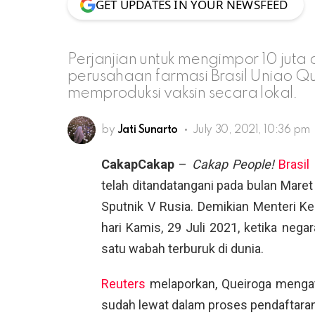
GET UPDATES IN YOUR NEWSFEED
Perjanjian untuk mengimpor 10 juta
perusahaan farmasi Brasil Uniao Q
memproduksi vaksin secara lokal.
by
Jati Sunarto
July 30, 2021, 10:36 pm
CakapCakap
–
Cakap People!
Brasil
telah ditandatangani pada bulan Maret
Sputnik V Rusia. Demikian Menteri 
hari Kamis, 29 Juli 2021, ketika nega
satu wabah terburuk di dunia.
Reuters
melaporkan, Queiroga mengat
sudah lewat dalam proses pendaftaran