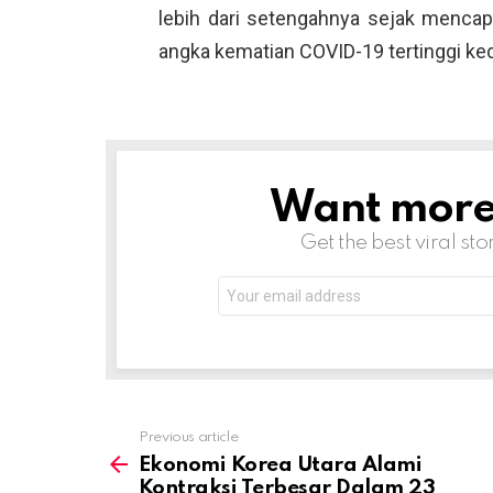
lebih dari setengahnya sejak mencapa
angka kematian COVID-19 tertinggi ked
Want more s
NEWSLETTER
Get the best viral sto
Email
address:
Previous article
See
more
Ekonomi Korea Utara Alami
Kontraksi Terbesar Dalam 23