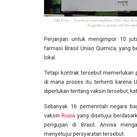
File Foto – Gambar menunjukkan 300 ribu dosis
Argentina, pada 24 Desem
Perjanjian untuk mengimpor 10 jut
farmasi Brasil Uniao Quimica, yang
lokal.
Tetapi kontrak tersebut memerlukan 
di mana proses itu terhenti karena
diperlukan tentang vaksin tersebut, kat
Sebanyak 16 pemerintah negara bag
vaksin
Rusia
yang disetujui berdasar
pengujian di Brasil. Anvisa men
menyetujui persyaratan tersebut.