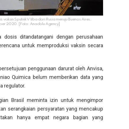
 vaksin Sputnik V tiba dari Rusia menuju Buenos Aires,
ber 2020. [Foto: Anadolu Agency]
a dosis ditandatangani dengan perusahaan
 berencana untuk memproduksi vaksin secara
persetujuan penggunaan darurat oleh Anvisa,
 Uniao Quimica belum memberikan data yang
a regulator.
ian Brasil meminta izin untuk mengimpor
kan serangkaian persyaratan yang mencakup
gatakan hanya empat negara bagian yang