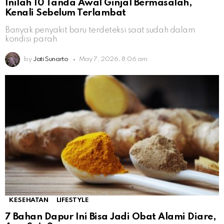
Inilah 10 Tanda Awal Ginjal Bermasalah,
Kenali Sebelum Terlambat
Banyak penyakit baru terdeteksi saat sudah dalam
kondisi parah
by
Jati Sunarto
May 7, 2026, 8:06 am
KESEHATAN
LIFESTYLE
7 Bahan Dapur Ini Bisa Jadi Obat Alami Diare,