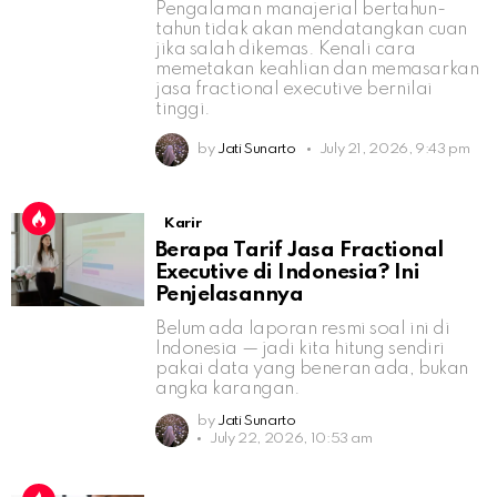
Pengalaman manajerial bertahun-
tahun tidak akan mendatangkan cuan
jika salah dikemas. Kenali cara
memetakan keahlian dan memasarkan
jasa fractional executive bernilai
tinggi.
by
Jati Sunarto
July 21, 2026, 9:43 pm
Karir
Berapa Tarif Jasa Fractional
Executive di Indonesia? Ini
Penjelasannya
Belum ada laporan resmi soal ini di
Indonesia — jadi kita hitung sendiri
pakai data yang beneran ada, bukan
angka karangan.
by
Jati Sunarto
July 22, 2026, 10:53 am