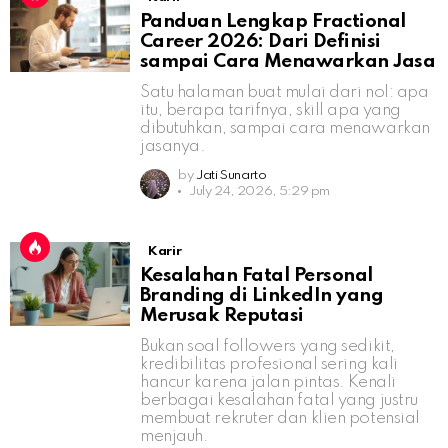
Panduan Lengkap Fractional
Career 2026: Dari Definisi
sampai Cara Menawarkan Jasa
Satu halaman buat mulai dari nol: apa
itu, berapa tarifnya, skill apa yang
dibutuhkan, sampai cara menawarkan
jasanya.
by
Jati Sunarto
July 24, 2026, 5:29 pm
Karir
Kesalahan Fatal Personal
Branding di LinkedIn yang
Merusak Reputasi
Bukan soal followers yang sedikit,
kredibilitas profesional sering kali
hancur karena jalan pintas. Kenali
berbagai kesalahan fatal yang justru
membuat rekruter dan klien potensial
menjauh.