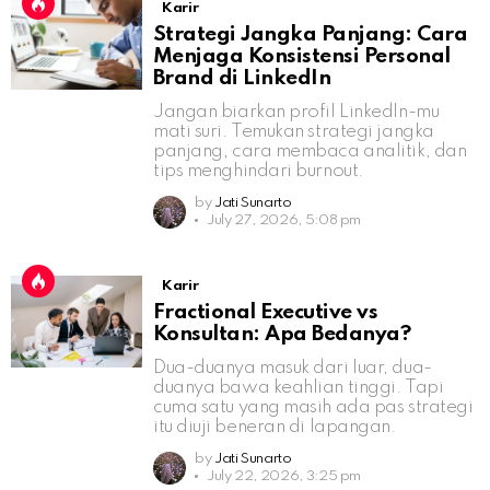
Karir
Strategi Jangka Panjang: Cara
Menjaga Konsistensi Personal
Brand di LinkedIn
Jangan biarkan profil LinkedIn-mu
mati suri. Temukan strategi jangka
panjang, cara membaca analitik, dan
tips menghindari burnout.
by
Jati Sunarto
July 27, 2026, 5:08 pm
Karir
Fractional Executive vs
Konsultan: Apa Bedanya?
Dua-duanya masuk dari luar, dua-
duanya bawa keahlian tinggi. Tapi
cuma satu yang masih ada pas strategi
itu diuji beneran di lapangan.
by
Jati Sunarto
July 22, 2026, 3:25 pm