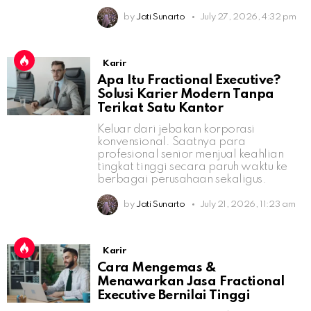
by
Jati Sunarto
July 27, 2026, 4:32 pm
Karir
Apa Itu Fractional Executive?
Solusi Karier Modern Tanpa
Terikat Satu Kantor
Keluar dari jebakan korporasi
konvensional. Saatnya para
profesional senior menjual keahlian
tingkat tinggi secara paruh waktu ke
berbagai perusahaan sekaligus.
by
Jati Sunarto
July 21, 2026, 11:23 am
Karir
Cara Mengemas &
Menawarkan Jasa Fractional
Executive Bernilai Tinggi