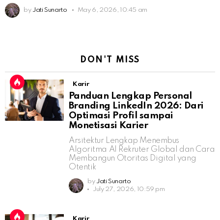
by
Jati Sunarto
May 6, 2026, 10:45 am
DON'T MISS
Karir
Panduan Lengkap Personal
Branding LinkedIn 2026: Dari
Optimasi Profil sampai
Monetisasi Karier
Arsitektur Lengkap Menembus
Algoritma AI Rekruter Global dan Cara
Membangun Otoritas Digital yang
Otentik
by
Jati Sunarto
July 27, 2026, 10:59 pm
Karir