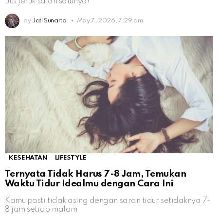
Jus jeruk salah satunya!
by
Jati Sunarto
May 7, 2026, 7:29 am
KESEHATAN
LIFESTYLE
Ternyata Tidak Harus 7-8 Jam, Temukan
Waktu Tidur Idealmu dengan Cara Ini
Kamu pasti tidak asing dengan saran tidur setidaknya 7-
8 jam setiap malam