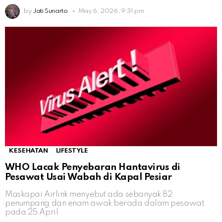
by
Jati Sunarto
May 6, 2026, 9:31 pm
KESEHATAN
LIFESTYLE
WHO Lacak Penyebaran Hantavirus di
Pesawat Usai Wabah di Kapal Pesiar
Maskapai Airlink menyebut ada sebanyak 82
penumpang dan enam awak berada dalam pesawat
pada 25 April