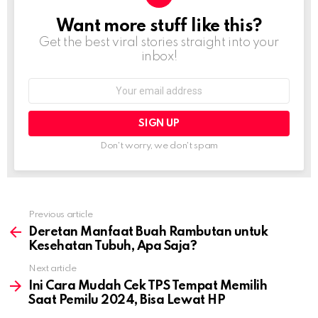
Want more stuff like this?
NEWSLETTER
Get the best viral stories straight into your
inbox!
Email
address:
Don't worry, we don't spam
Previous article
See
more
Deretan Manfaat Buah Rambutan untuk
Kesehatan Tubuh, Apa Saja?
Next article
Ini Cara Mudah Cek TPS Tempat Memilih
Saat Pemilu 2024, Bisa Lewat HP