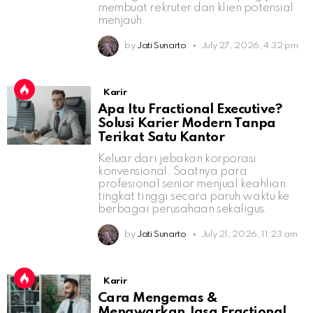
membuat rekruter dan klien potensial
menjauh.
by
Jati Sunarto
July 27, 2026, 4:32 pm
Karir
Apa Itu Fractional Executive?
Solusi Karier Modern Tanpa
Terikat Satu Kantor
Keluar dari jebakan korporasi
konvensional. Saatnya para
profesional senior menjual keahlian
tingkat tinggi secara paruh waktu ke
berbagai perusahaan sekaligus.
by
Jati Sunarto
July 21, 2026, 11:23 am
Karir
Cara Mengemas &
Menawarkan Jasa Fractional