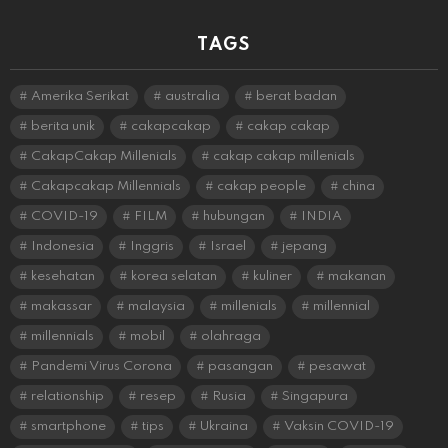
TAGS
Amerika Serikat
australia
berat badan
berita unik
cakapcakap
cakap cakap
CakapCakap Millenials
cakap cakap millenials
Cakapcakap Millennials
cakap people
china
COVID-19
FILM
hubungan
INDIA
Indonesia
Inggris
Israel
jepang
kesehatan
korea selatan
kuliner
makanan
makassar
malaysia
millenials
millennial
millennials
mobil
olahraga
Pandemi Virus Corona
pasangan
pesawat
relationship
resep
Rusia
Singapura
smartphone
tips
Ukraina
Vaksin COVID-19