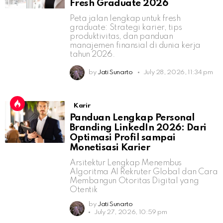
Fresh Graduate 2026
Peta jalan lengkap untuk fresh
graduate: Strategi karier, tips
produktivitas, dan panduan
manajemen finansial di dunia kerja
tahun 2026.
by
Jati Sunarto
July 28, 2026, 11:34 pm
Karir
Panduan Lengkap Personal
Branding LinkedIn 2026: Dari
Optimasi Profil sampai
Monetisasi Karier
Arsitektur Lengkap Menembus
Algoritma AI Rekruter Global dan Cara
Membangun Otoritas Digital yang
Otentik
by
Jati Sunarto
July 27, 2026, 10:59 pm