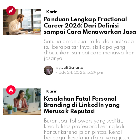
Karir
Panduan Lengkap Fractional
Career 2026: Dari Definisi
sampai Cara Menawarkan Jasa
Satu halaman buat mulai dari nol: apa
itu, berapa tarifnya, skill apa yang
dibutuhkan, sampai cara menawarkan
jasanya.
by
Jati Sunarto
July 24, 2026, 5:29 pm
Karir
Kesalahan Fatal Personal
Branding di LinkedIn yang
Merusak Reputasi
Bukan soal followers yang sedikit,
kredibilitas profesional sering kali
hancur karena jalan pintas. Kenali
berbagai kesalahan fatal yang justru