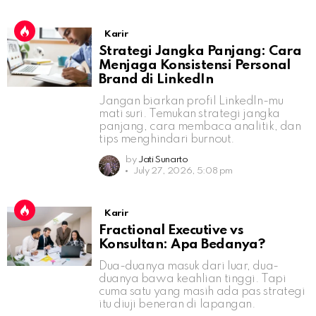
Karir
Strategi Jangka Panjang: Cara
Menjaga Konsistensi Personal
Brand di LinkedIn
Jangan biarkan profil LinkedIn-mu
mati suri. Temukan strategi jangka
panjang, cara membaca analitik, dan
tips menghindari burnout.
by
Jati Sunarto
July 27, 2026, 5:08 pm
Karir
Fractional Executive vs
Konsultan: Apa Bedanya?
Dua-duanya masuk dari luar, dua-
duanya bawa keahlian tinggi. Tapi
cuma satu yang masih ada pas strategi
itu diuji beneran di lapangan.