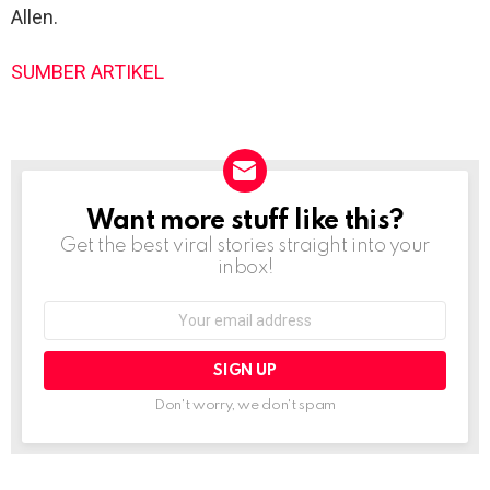
Allen.
SUMBER ARTIKEL
Want more stuff like this?
NEWSLETTER
Get the best viral stories straight into your
inbox!
Email
address:
Don't worry, we don't spam