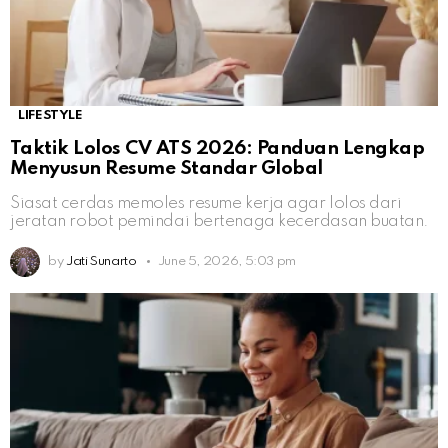
LIFESTYLE
Taktik Lolos CV ATS 2026: Panduan Lengkap
Menyusun Resume Standar Global
Siasat cerdas memoles resume kerja agar lolos dari
jeratan robot pemindai bertenaga kecerdasan buatan.
by
Jati Sunarto
June 5, 2026, 5:03 pm