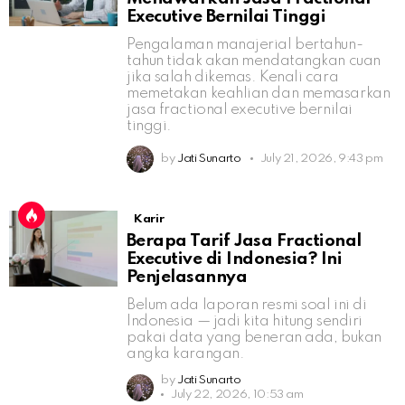
Executive Bernilai Tinggi
Pengalaman manajerial bertahun-
tahun tidak akan mendatangkan cuan
jika salah dikemas. Kenali cara
memetakan keahlian dan memasarkan
jasa fractional executive bernilai
tinggi.
by
Jati Sunarto
July 21, 2026, 9:43 pm
Karir
Berapa Tarif Jasa Fractional
Executive di Indonesia? Ini
Penjelasannya
Belum ada laporan resmi soal ini di
Indonesia — jadi kita hitung sendiri
pakai data yang beneran ada, bukan
angka karangan.
by
Jati Sunarto
July 22, 2026, 10:53 am