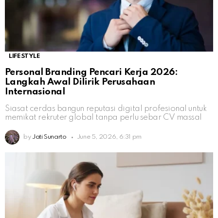
LIFESTYLE
Personal Branding Pencari Kerja 2026:
Langkah Awal Dilirik Perusahaan
Internasional
Siasat cerdas bangun reputasi digital profesional untuk
memikat rekruter global tanpa perlu sebar CV massal
by
Jati Sunarto
June 5, 2026, 6:31 pm