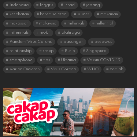
Indonesia
Inggris
Israel
jepang
kesehatan
korea selatan
kuliner
makanan
makassar
malaysia
millenials
millennial
millennials
mobil
olahraga
Pandemi Virus Corona
pasangan
pesawat
relationship
resep
Rusia
Singapura
smartphone
tips
Ukraina
Vaksin COVID-19
Varian Omicron
Virus Corona
WHO
zodiak