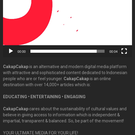
00:00
00:04
CakapCakap
is an alternative and modern digital media platform
with attractive and sophisticated content dedicated to Indonesian
people who are or feel younger.
CakapCakap
is an online
destination with over 14,000+ articles which is:
EDUCATING • ENTERTAINING • ENGAGING
CakapCakap
cares about the sustainability of cultural values and
believe in giving access to information which is independent &
impartial, transparent & balanced. So, be part of the movement!
YOUR ULTIMATE MEDIA FOR YOUR LIFE!