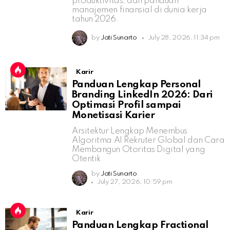
produktivitas, dan panduan
manajemen finansial di dunia kerja
tahun 2026.
by
Jati Sunarto
July 28, 2026, 11:34 pm
Karir
Panduan Lengkap Personal
Branding LinkedIn 2026: Dari
Optimasi Profil sampai
Monetisasi Karier
Arsitektur Lengkap Menembus
Algoritma AI Rekruter Global dan Cara
Membangun Otoritas Digital yang
Otentik
by
Jati Sunarto
July 27, 2026, 10:59 pm
Karir
Panduan Lengkap Fractional