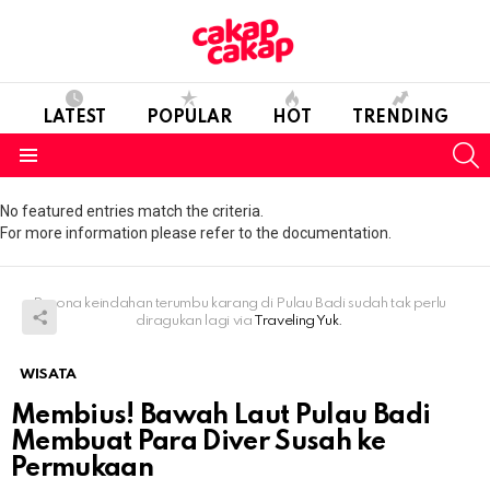
LATEST
POPULAR
HOT
TRENDING
S
Menu
No featured entries match the criteria.
For more information please refer to the documentation.
Pesona keindahan terumbu karang di Pulau Badi sudah tak perlu
diragukan lagi via
Traveling Yuk.
WISATA
Membius! Bawah Laut Pulau Badi
Membuat Para Diver Susah ke
Permukaan