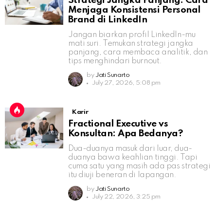
Strategi Jangka Panjang: Cara
Menjaga Konsistensi Personal
Brand di LinkedIn
Jangan biarkan profil LinkedIn-mu
mati suri. Temukan strategi jangka
panjang, cara membaca analitik, dan
tips menghindari burnout.
by
Jati Sunarto
July 27, 2026, 5:08 pm
Karir
Fractional Executive vs
Konsultan: Apa Bedanya?
Dua-duanya masuk dari luar, dua-
duanya bawa keahlian tinggi. Tapi
cuma satu yang masih ada pas strategi
itu diuji beneran di lapangan.
by
Jati Sunarto
July 22, 2026, 3:25 pm