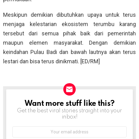
Meskipun demikian dibutuhkan upaya untuk terus
menjaga kelestarian ekosistem terumbu karang
tersebut dari semua pihak baik dari pemerintah
maupun elemen masyarakat. Dengan demikian
keindahan Pulau Badi dan bawah lautnya akan terus
lestari dan bisa terus dinikmati. [ED/RM]
Want more stuff like this?
NEWSLETTER
Get the best viral stories straight into your
inbox!
Email
address: