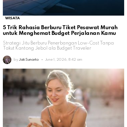
WISATA
5 Trik Rahasia Berburu Tiket Pesawat Murah
untuk Menghemat Budget Perjalanan Kamu
Strategi Jitu Berburu Penerbangan Low-Cost Tanpa
Takut Kantong Jebol ala Budget Traveler
by
Jati Sunarto
June 1, 2026, 8:42 am