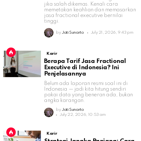
jika salah dikemas. Kenali cara
memetakan keahlian dan memasarkan
jasa fractional executive bernilai
tinggi.
by
Jati Sunarto
July 21, 2026, 9:43 pm
Karir
Berapa Tarif Jasa Fractional
Executive di Indonesia? Ini
Penjelasannya
Belum ada laporan resmi soal ini di
Indonesia — jadi kita hitung sendiri
pakai data yang beneran ada, bukan
angka karangan.
by
Jati Sunarto
July 22, 2026, 10:53 am
Karir