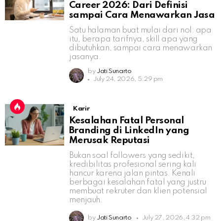
Career 2026: Dari Definisi
sampai Cara Menawarkan Jasa
Satu halaman buat mulai dari nol: apa
itu, berapa tarifnya, skill apa yang
dibutuhkan, sampai cara menawarkan
jasanya.
by
Jati Sunarto
July 24, 2026, 5:29 pm
Karir
Kesalahan Fatal Personal
Branding di LinkedIn yang
Merusak Reputasi
Bukan soal followers yang sedikit,
kredibilitas profesional sering kali
hancur karena jalan pintas. Kenali
berbagai kesalahan fatal yang justru
membuat rekruter dan klien potensial
menjauh.
by
Jati Sunarto
July 27, 2026, 4:32 pm