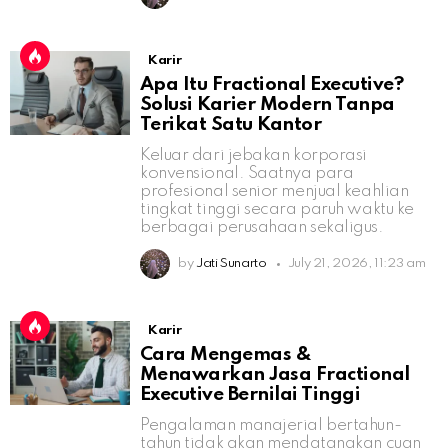
Karir
Apa Itu Fractional Executive?
Solusi Karier Modern Tanpa
Terikat Satu Kantor
Keluar dari jebakan korporasi
konvensional. Saatnya para
profesional senior menjual keahlian
tingkat tinggi secara paruh waktu ke
berbagai perusahaan sekaligus.
by
Jati Sunarto
July 21, 2026, 11:23 am
Karir
Cara Mengemas &
Menawarkan Jasa Fractional
Executive Bernilai Tinggi
Pengalaman manajerial bertahun-
tahun tidak akan mendatangkan cuan