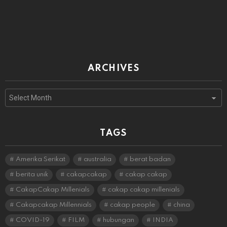
ARCHIVES
Archives
TAGS
Amerika Serikat
australia
berat badan
berita unik
cakapcakap
cakap cakap
CakapCakap Millenials
cakap cakap millenials
Cakapcakap Millennials
cakap people
china
COVID-19
FILM
hubungan
INDIA