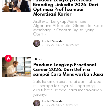
Panduan Lengkap Personal
Branding LinkedIn 2026: Dari
Optimasi Profil sampai
Monetisasi Karier
Arsitektur Lengkap Menembus
Algoritma AI Rekruter Global dan Cara
Membangun Otoritas Digital yang
Otentik
by
Jati Sunarto
July 27, 2026, 10:59 pm
Karir
Panduan Lengkap Fractional
Career 2026: Dari Definisi
sampai Cara Menawarkan Jasa
Satu halaman buat mulai dari nol: apa
itu, berapa tarifnya, skill apa yang
dibutuhkan, sampai cara menawarkan
jasanya.
by
Jati Sunarto
July 24, 2026, 5:29 pm