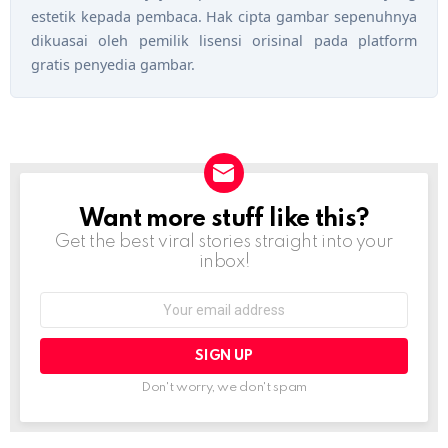
estetik kepada pembaca. Hak cipta gambar sepenuhnya
dikuasai oleh pemilik lisensi orisinal pada platform
gratis penyedia gambar.
Want more stuff like this?
NEWSLETTER
Get the best viral stories straight into your
inbox!
Email
address:
Don't worry, we don't spam