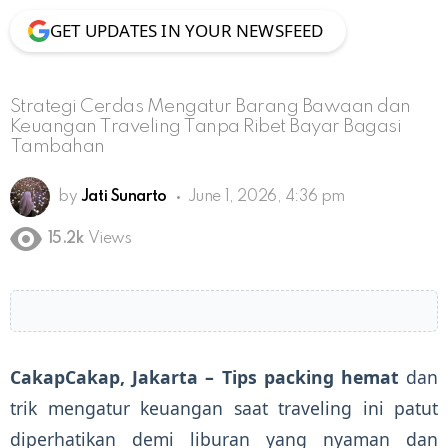
GET UPDATES IN YOUR NEWSFEED
Strategi Cerdas Mengatur Barang Bawaan dan
Keuangan Traveling Tanpa Ribet Bayar Bagasi
Tambahan
by
Jati Sunarto
June 1, 2026, 4:36 pm
15.2k
Views
CakapCakap, Jakarta –
Tips packing hemat
dan
trik mengatur keuangan saat traveling ini patut
diperhatikan demi liburan yang nyaman dan