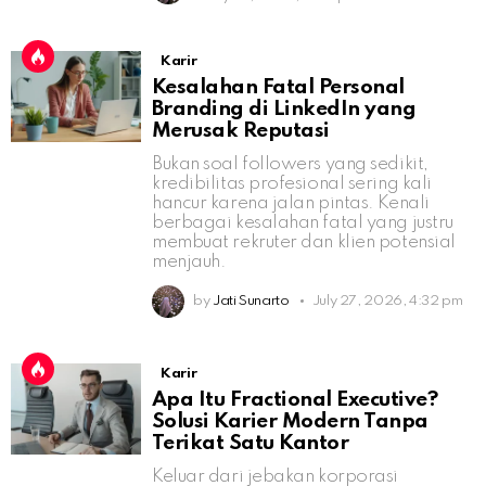
Karir
Kesalahan Fatal Personal
Branding di LinkedIn yang
Merusak Reputasi
Bukan soal followers yang sedikit,
kredibilitas profesional sering kali
hancur karena jalan pintas. Kenali
berbagai kesalahan fatal yang justru
membuat rekruter dan klien potensial
menjauh.
by
Jati Sunarto
July 27, 2026, 4:32 pm
Karir
Apa Itu Fractional Executive?
Solusi Karier Modern Tanpa
Terikat Satu Kantor
Keluar dari jebakan korporasi