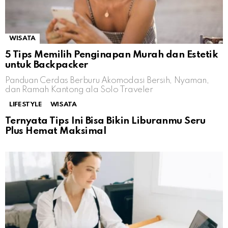
WISATA
5 Tips Memilih Penginapan Murah dan Estetik
untuk Backpacker
Panduan Cerdas Berburu Akomodasi Bersih, Nyaman,
dan Ramah Kantong ala Solo Traveler
LIFESTYLE
WISATA
Ternyata Tips Ini Bisa Bikin Liburanmu Seru
Plus Hemat Maksimal