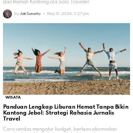
dan Ramah Kantong ala Solo Traveler
by
Jati Sunarto
May 31, 2026, 11:27 pm
WISATA
Panduan Lengkap Liburan Hemat Tanpa Bikin
Kantong Jebol: Strategi Rahasia Jurnalis
Travel
Cara cerdas mengatur budget, berburu akomodasi