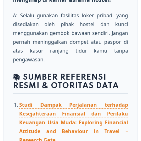
A: Selalu gunakan fasilitas loker pribadi yang
disediakan oleh pihak hostel dan kunci
menggunakan gembok bawaan sendiri. Jangan
pernah meninggalkan dompet atau paspor di
atas kasur ranjang tidur kamu tanpa
pengawasan.
📚 SUMBER REFERENSI
RESMI & OTORITAS DATA
Studi Dampak Perjalanan terhadap
Kesejahteraan Finansial dan Perilaku
Keuangan Usia Muda: Exploring Financial
Attitude and Behaviour in Travel –
Research Gate