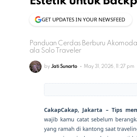
Estetik untuk Back
GET UPDATES IN YOUR NEWSFEED
Panduan Cerdas Berburu Akomodas
ala Solo Traveler
by
Jati Sunarto
May 31, 2026, 11:27 pm
CakapCakap, Jakarta –
Tips me
wajib kamu catat sebelum berang
yang ramah di kantong saat traveli