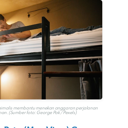
inimalis membantu menekan anggaran perjalanan
. (Sumber foto: George Pak / Pexels)