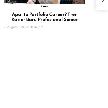
Per
Karir
Apa Itu Portfolio Career? Tren
Karier Baru Profesional Senior
August 3, 2026, 11:37 pm