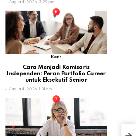
August 4, 2026, 3:29 pm
Karir
Cara Menjadi Komisaris
Independen: Peran Portfolio Career
untuk Eksekutif Senior
August 4, 2026, 1:31 am
5 Tr
Mur