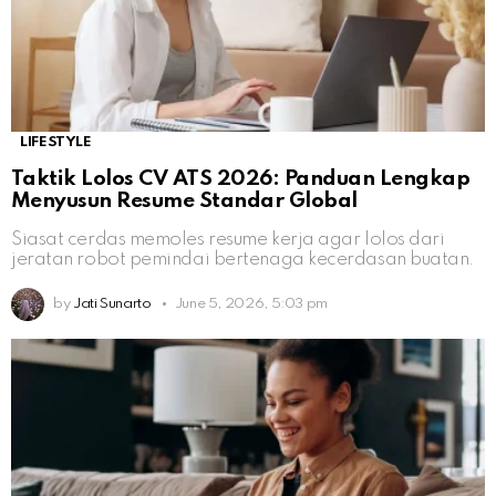
LIFESTYLE
Taktik Lolos CV ATS 2026: Panduan Lengkap
Menyusun Resume Standar Global
Siasat cerdas memoles resume kerja agar lolos dari
jeratan robot pemindai bertenaga kecerdasan buatan.
by
Jati Sunarto
June 5, 2026, 5:03 pm