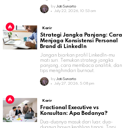
by
Jati Sunarto
July 22, 2026, 10:53 am
Karir
Strategi Jangka Panjang: Cara
Menjaga Konsistensi Personal
Brand di LinkedIn
Jangan biarkan profil LinkedIn-mu
mati suri. Temukan strategi jangka
panjang, cara membaca analitik, dan
tips menghindari burnout.
by
Jati Sunarto
July 27, 2026, 5:08 pm
Karir
Fractional Executive vs
Konsultan: Apa Bedanya?
Dua-duanya masuk dari luar, dua-
duanya bawa keahlian tinggi. Tapi