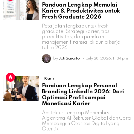
Panduan Lengkap Memulai
Karier & Produktivitas untuk
Fresh Graduate 2026
Peta jalan lengkap untuk fresh
graduate: Strategi karier, tips
produktivitas, dan panduan
manajemen finansial di dunia kerja
tahun 2026.
by
Jati Sunarto
July 28, 2026, 11:34 pm
Karir
Panduan Lengkap Personal
Branding LinkedIn 2026: Dari
Optimasi Profil sampai
Monetisasi Karier
Arsitektur Lengkap Menembus
Algoritma AI Rekruter Global dan Cara
Membangun Otoritas Digital yang
Otentik