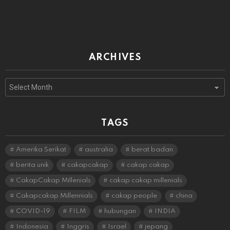
ARCHIVES
Archives
TAGS
Amerika Serikat
australia
berat badan
berita unik
cakapcakap
cakap cakap
CakapCakap Millenials
cakap cakap millenials
Cakapcakap Millennials
cakap people
china
COVID-19
FILM
hubungan
INDIA
Indonesia
Inggris
Israel
jepang