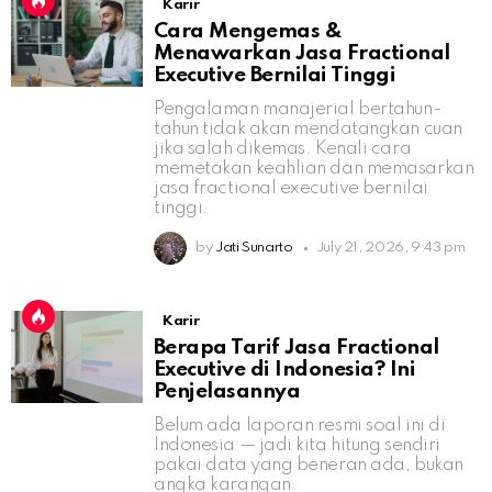
Karir
Cara Mengemas &
Menawarkan Jasa Fractional
Executive Bernilai Tinggi
Pengalaman manajerial bertahun-
tahun tidak akan mendatangkan cuan
jika salah dikemas. Kenali cara
memetakan keahlian dan memasarkan
jasa fractional executive bernilai
tinggi.
by
Jati Sunarto
July 21, 2026, 9:43 pm
Karir
Berapa Tarif Jasa Fractional
Executive di Indonesia? Ini
Penjelasannya
Belum ada laporan resmi soal ini di
Indonesia — jadi kita hitung sendiri
pakai data yang beneran ada, bukan
angka karangan.