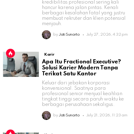
kredibilitas profesional sering kali
hancur karena jalan pintas. Kenali
berbagai kesalahan fatal yang justru
membuat rekruter dan klien potensial
menjauh.
by
Jati Sunarto
July 27, 2026, 4:32 pm
Karir
Apa Itu Fractional Executive?
Solusi Karier Modern Tanpa
Terikat Satu Kantor
Keluar dari jebakan korporasi
konvensional. Saatnya para
profesional senior menjual keahlian
tingkat tinggi secara paruh waktu ke
berbagai perusahaan sekaligus.
by
Jati Sunarto
July 21, 2026, 11:23 am