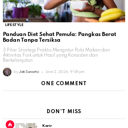
LIFESTYLE
Panduan Diet Sehat Pemula: Pangkas Berat
Badan Tanpa Tersiksa
3 Pilar Strategi Praktis Mengatur Pola Makan dan
Aktivitas Fisik untuk Hasil yang Konsisten dan
Berkelanjutan
by
Jati Sunarto
June 2, 2026, 9:08 pm
ONE COMMENT
DON'T MISS
Karir