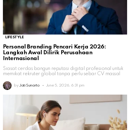
LIFESTYLE
Personal Branding Pencari Kerja 2026:
Langkah Awal Dilirik Perusahaan
Internasional
Siasat cerdas bangun reputasi digital profesional untuk
memikat rekruter global tanpa perlu sebar CV massal
by
Jati Sunarto
June 5, 2026, 6:31 pm