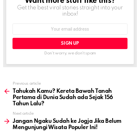
Want more stuff like this?
NEWSLETTER
Get the best viral stories straight into your
inbox!
Email
address:
Don't worry, we don't spam
Previous article
See
more
Tahukah Kamu? Kereta Bawah Tanah
Pertama di Dunia Sudah ada Sejak 156
Tahun Lalu?
Next article
Jangan Ngaku Sudah ke Jogja Jika Belum
Mengunjungi Wisata Populer Ini!