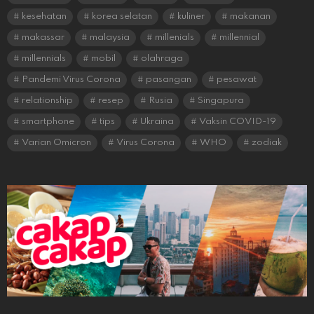
kesehatan
korea selatan
kuliner
makanan
makassar
malaysia
millenials
millennial
millennials
mobil
olahraga
Pandemi Virus Corona
pasangan
pesawat
relationship
resep
Rusia
Singapura
smartphone
tips
Ukraina
Vaksin COVID-19
Varian Omicron
Virus Corona
WHO
zodiak