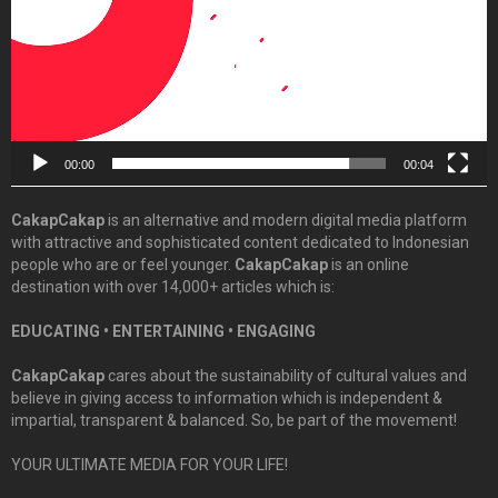
00:00
00:04
CakapCakap
is an alternative and modern digital media platform
with attractive and sophisticated content dedicated to Indonesian
people who are or feel younger.
CakapCakap
is an online
destination with over 14,000+ articles which is:
EDUCATING • ENTERTAINING • ENGAGING
CakapCakap
cares about the sustainability of cultural values and
believe in giving access to information which is independent &
impartial, transparent & balanced. So, be part of the movement!
YOUR ULTIMATE MEDIA FOR YOUR LIFE!