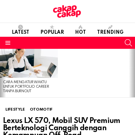
LATEST
POPULAR
HOT
TRENDING
S
Menu
LATEST
STORIES
CARA MENGATUR WAKTU
UNTUK PORTFOLIO CAREER
TANPA BURNOUT
LIFESTYLE
OTOMOTIF
Lexus LX 570, Mobil SUV Premium
Berteknologi Canggih dengan