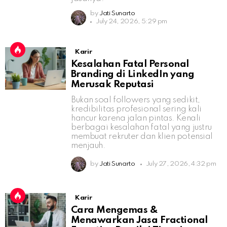
by
Jati Sunarto
July 24, 2026, 5:29 pm
Karir
Kesalahan Fatal Personal
Branding di LinkedIn yang
Merusak Reputasi
Bukan soal followers yang sedikit,
kredibilitas profesional sering kali
hancur karena jalan pintas. Kenali
berbagai kesalahan fatal yang justru
membuat rekruter dan klien potensial
menjauh.
by
Jati Sunarto
July 27, 2026, 4:32 pm
Karir
Cara Mengemas &
Menawarkan Jasa Fractional