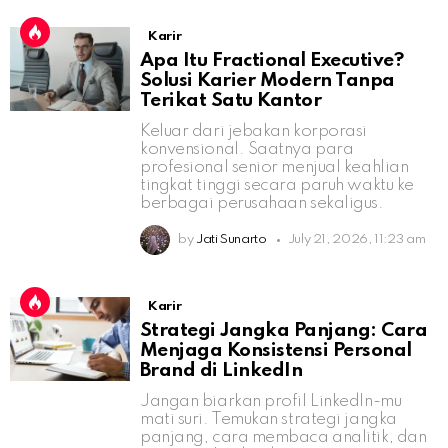
Karir
Apa Itu Fractional Executive?
Solusi Karier Modern Tanpa
Terikat Satu Kantor
Keluar dari jebakan korporasi
konvensional. Saatnya para
profesional senior menjual keahlian
tingkat tinggi secara paruh waktu ke
berbagai perusahaan sekaligus.
by
Jati Sunarto
July 21, 2026, 11:23 am
Karir
Strategi Jangka Panjang: Cara
Menjaga Konsistensi Personal
Brand di LinkedIn
Jangan biarkan profil LinkedIn-mu
mati suri. Temukan strategi jangka
panjang, cara membaca analitik, dan