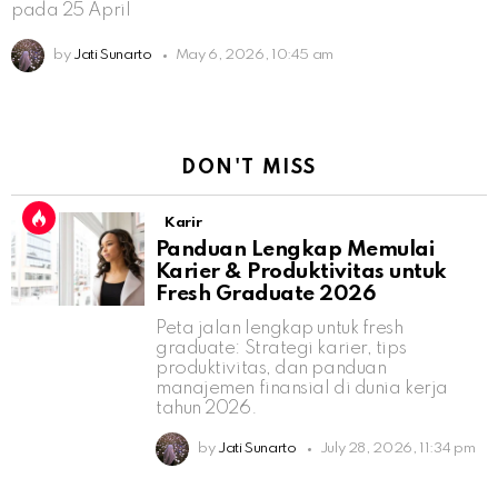
pada 25 April
by
Jati Sunarto
May 6, 2026, 10:45 am
DON'T MISS
Karir
Panduan Lengkap Memulai
Karier & Produktivitas untuk
Fresh Graduate 2026
Peta jalan lengkap untuk fresh
graduate: Strategi karier, tips
produktivitas, dan panduan
manajemen finansial di dunia kerja
tahun 2026.
by
Jati Sunarto
July 28, 2026, 11:34 pm