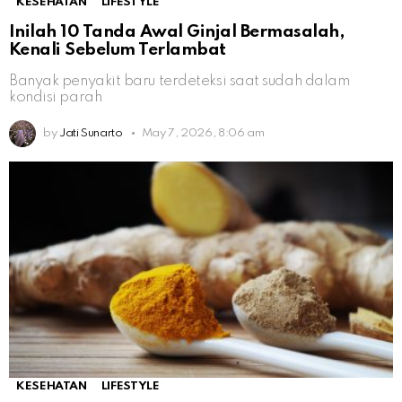
KESEHATAN
LIFESTYLE
Inilah 10 Tanda Awal Ginjal Bermasalah,
Kenali Sebelum Terlambat
Banyak penyakit baru terdeteksi saat sudah dalam
kondisi parah
by
Jati Sunarto
May 7, 2026, 8:06 am
KESEHATAN
LIFESTYLE