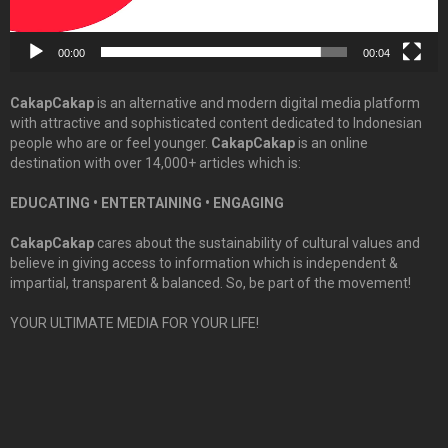
00:00
00:04
CakapCakap
is an alternative and modern digital media platform
with attractive and sophisticated content dedicated to Indonesian
people who are or feel younger.
CakapCakap
is an online
destination with over 14,000+ articles which is:
EDUCATING • ENTERTAINING • ENGAGING
CakapCakap
cares about the sustainability of cultural values and
believe in giving access to information which is independent &
impartial, transparent & balanced. So, be part of the movement!
YOUR ULTIMATE MEDIA FOR YOUR LIFE!