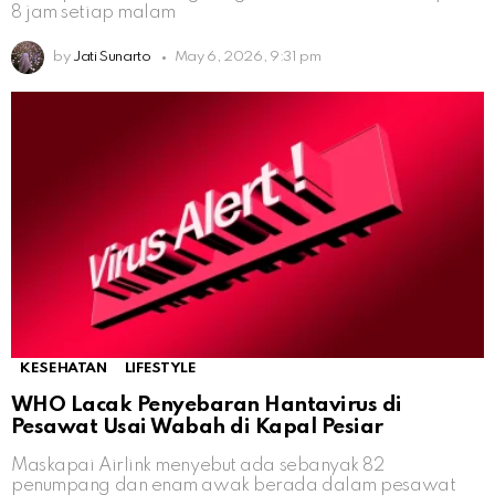
8 jam setiap malam
by
Jati Sunarto
May 6, 2026, 9:31 pm
KESEHATAN
LIFESTYLE
WHO Lacak Penyebaran Hantavirus di
Pesawat Usai Wabah di Kapal Pesiar
Maskapai Airlink menyebut ada sebanyak 82
penumpang dan enam awak berada dalam pesawat