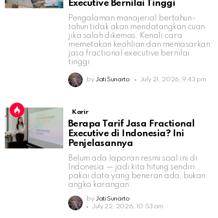
Executive Bernilai Tinggi
Pengalaman manajerial bertahun-
tahun tidak akan mendatangkan cuan
jika salah dikemas. Kenali cara
memetakan keahlian dan memasarkan
jasa fractional executive bernilai
tinggi.
by
Jati Sunarto
July 21, 2026, 9:43 pm
Karir
Berapa Tarif Jasa Fractional
Executive di Indonesia? Ini
Penjelasannya
Belum ada laporan resmi soal ini di
Indonesia — jadi kita hitung sendiri
pakai data yang beneran ada, bukan
angka karangan.
by
Jati Sunarto
July 22, 2026, 10:53 am