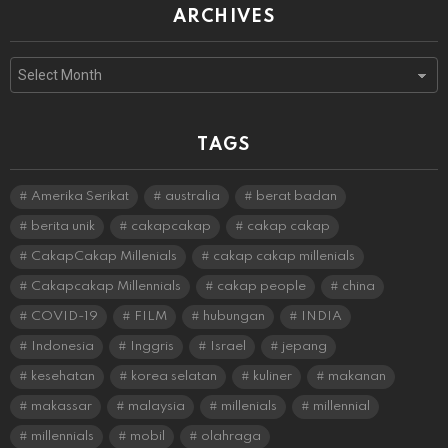
ARCHIVES
Archives
TAGS
Amerika Serikat
australia
berat badan
berita unik
cakapcakap
cakap cakap
CakapCakap Millenials
cakap cakap millenials
Cakapcakap Millennials
cakap people
china
COVID-19
FILM
hubungan
INDIA
Indonesia
Inggris
Israel
jepang
kesehatan
korea selatan
kuliner
makanan
makassar
malaysia
millenials
millennial
millennials
mobil
olahraga