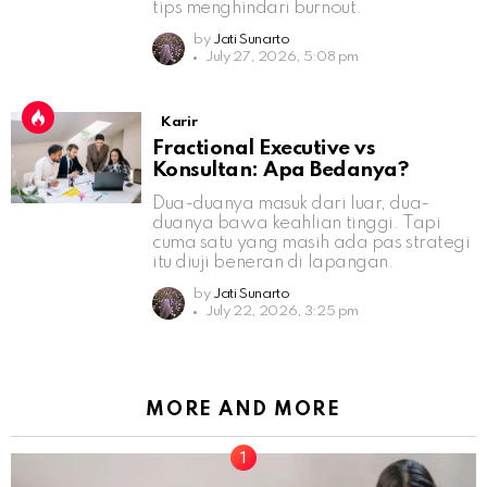
tips menghindari burnout.
by
Jati Sunarto
July 27, 2026, 5:08 pm
Karir
Fractional Executive vs
Konsultan: Apa Bedanya?
Dua-duanya masuk dari luar, dua-
duanya bawa keahlian tinggi. Tapi
cuma satu yang masih ada pas strategi
itu diuji beneran di lapangan.
by
Jati Sunarto
July 22, 2026, 3:25 pm
MORE AND MORE