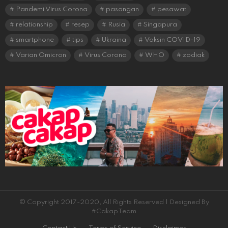
Pandemi Virus Corona
pasangan
pesawat
relationship
resep
Rusia
Singapura
smartphone
tips
Ukraina
Vaksin COVID-19
Varian Omicron
Virus Corona
WHO
zodiak
© Copyright 2017-2020, All Rights Reserved | Designed By
#CakapTeam