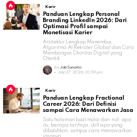
Karir
Panduan Lengkap Personal
Branding LinkedIn 2026: Dari
Optimasi Profil sampai
Monetisasi Karier
Arsitektur Lengkap Menembus
Algoritma AI Rekruter Global dan Cara
Membangun Otoritas Digital yang
Otentik
by
Jati Sunarto
July 27, 2026, 10:59 pm
Karir
Panduan Lengkap Fractional
Career 2026: Dari Definisi
sampai Cara Menawarkan Jasa
Satu halaman buat mulai dari nol: apa
itu, berapa tarifnya, skill apa yang
dibutuhkan, sampai cara menawarkan
jasanya.