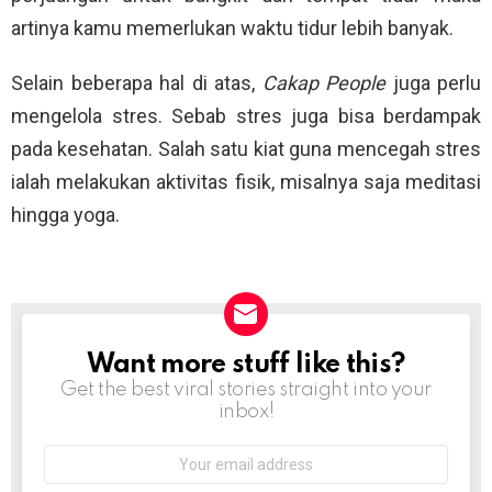
artinya kamu memerlukan waktu tidur lebih banyak.
Selain beberapa hal di atas,
Cakap People
juga perlu
mengelola stres. Sebab stres juga bisa berdampak
pada kesehatan. Salah satu kiat guna mencegah stres
ialah melakukan aktivitas fisik, misalnya saja meditasi
hingga yoga.
Want more stuff like this?
NEWSLETTER
Get the best viral stories straight into your
inbox!
Email
address: