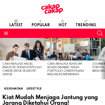
LATEST
POPULAR
HOT
TRENDING
S
Menu
LATEST
STORIES
CARA MENJADI ANGEL
CARA MENJADI ADVISORY
3 SUMBE
INVESTOR: PERAN PORTFOLIO
BOARD MEMBER: PERAN
PORTFOL
CAREER UNTUK EKSEKUTIF
PORTFOLIO CAREER PALING
BIKIN ARU
SENIOR
RINGAN KOMITMENNYA
KESEHATAN
LIFESTYLE
Kiat Mudah Menjaga Jantung yang
Jarang Diketahui Orang!