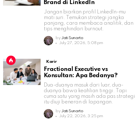
Brand di LinkedIn
Jangan biarkan profil LinkedIn-mu
mati suri. Temukan strategi jangka
panjang, cara membaca analitik, dan
tips menghindari burnout.
by
Jati Sunarto
July 27, 2026, 5:08 pm
Karir
Fractional Executive vs
Konsultan: Apa Bedanya?
Dua-duanya masuk dari luar, dua-
duanya bawa keahlian tinggi. Tapi
cuma satu yang masih ada pas strategi
itu diuji beneran di lapangan.
by
Jati Sunarto
July 22, 2026, 3:25 pm