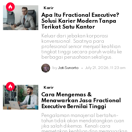
Karir
Apa Itu Fractional Executive?
Solusi Karier Modern Tanpa
Terikat Satu Kantor
Keluar dari jebakan korporasi
konvensional. Saatnya para
profesional senior menjual keahlian
tingkat tinggi secara paruh waktu ke
berbagai perusahaan sekaligus.
by
Jati Sunarto
July 21, 2026, 11:23 am
Karir
Cara Mengemas &
Menawarkan Jasa Fractional
Executive Bernilai Tinggi
Pengalaman manajerial bertahun-
tahun tidak akan mendatangkan cuan
jika salah dikemas. Kenali cara
memetakan keahlian dan memasarkan