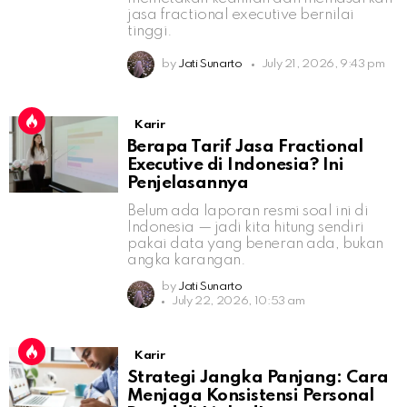
jasa fractional executive bernilai
tinggi.
by
Jati Sunarto
July 21, 2026, 9:43 pm
Karir
Berapa Tarif Jasa Fractional
Executive di Indonesia? Ini
Penjelasannya
Belum ada laporan resmi soal ini di
Indonesia — jadi kita hitung sendiri
pakai data yang beneran ada, bukan
angka karangan.
by
Jati Sunarto
July 22, 2026, 10:53 am
Karir
Strategi Jangka Panjang: Cara
Menjaga Konsistensi Personal