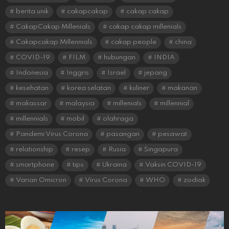
berita unik
cakapcakap
cakap cakap
CakapCakap Millenials
cakap cakap millenials
Cakapcakap Millennials
cakap people
china
COVID-19
FILM
hubungan
INDIA
Indonesia
Inggris
Israel
jepang
kesehatan
korea selatan
kuliner
makanan
makassar
malaysia
millenials
millennial
millennials
mobil
olahraga
Pandemi Virus Corona
pasangan
pesawat
relationship
resep
Rusia
Singapura
smartphone
tips
Ukraina
Vaksin COVID-19
Varian Omicron
Virus Corona
WHO
zodiak