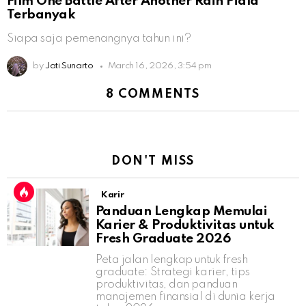
Film One Battle After Another Raih Piala
Terbanyak
Siapa saja pemenangnya tahun ini?
by
Jati Sunarto
March 16, 2026, 3:54 pm
8 COMMENTS
DON'T MISS
Karir
Panduan Lengkap Memulai
Karier & Produktivitas untuk
Fresh Graduate 2026
Peta jalan lengkap untuk fresh
graduate: Strategi karier, tips
produktivitas, dan panduan
manajemen finansial di dunia kerja