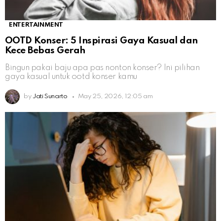
ENTERTAINMENT
OOTD Konser: 5 Inspirasi Gaya Kasual dan
Kece Bebas Gerah
Bingun pakai baju apa pas nonton konser? Ini pilihan
gaya kasual untuk ootd konser kamu
by
Jati Sunarto
May 25, 2026, 12:05 am