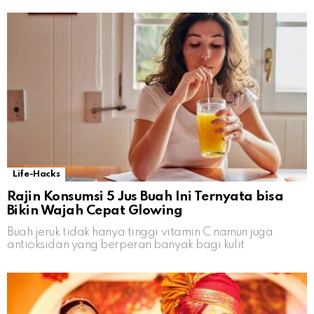
Life-Hacks
Rajin Konsumsi 5 Jus Buah Ini Ternyata bisa
Bikin Wajah Cepat Glowing
Buah jeruk tidak hanya tinggi vitamin C namun juga
antioksidan yang berperan banyak bagi kulit