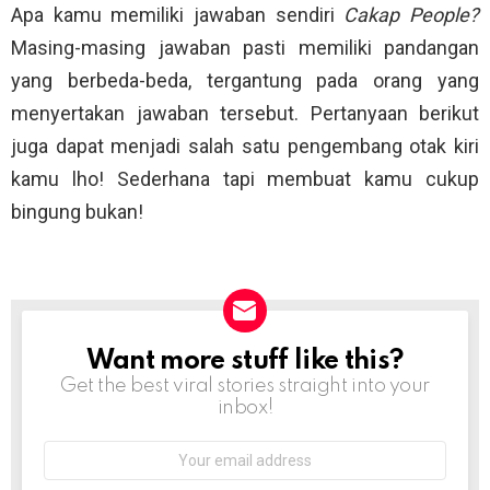
Apa kamu memiliki jawaban sendiri
Cakap People?
Masing-masing jawaban pasti memiliki pandangan
yang berbeda-beda, tergantung pada orang yang
menyertakan jawaban tersebut. Pertanyaan berikut
juga dapat menjadi salah satu pengembang otak kiri
kamu lho! Sederhana tapi membuat kamu cukup
bingung bukan!
Want more stuff like this?
NEWSLETTER
Get the best viral stories straight into your
inbox!
Email
address: