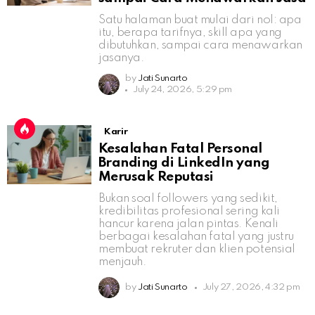
Satu halaman buat mulai dari nol: apa
itu, berapa tarifnya, skill apa yang
dibutuhkan, sampai cara menawarkan
jasanya.
by
Jati Sunarto
July 24, 2026, 5:29 pm
Karir
Kesalahan Fatal Personal
Branding di LinkedIn yang
Merusak Reputasi
Bukan soal followers yang sedikit,
kredibilitas profesional sering kali
hancur karena jalan pintas. Kenali
berbagai kesalahan fatal yang justru
membuat rekruter dan klien potensial
menjauh.
by
Jati Sunarto
July 27, 2026, 4:32 pm