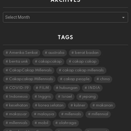
ARCHIVES
Archives
TAGS
Amerika Serikat
australia
berat badan
berita unik
cakapcakap
cakap cakap
CakapCakap Millenials
cakap cakap millenials
Cakapcakap Millennials
cakap people
china
COVID-19
FILM
hubungan
INDIA
Indonesia
Inggris
Israel
jepang
kesehatan
korea selatan
kuliner
makanan
makassar
malaysia
millenials
millennial
millennials
mobil
olahraga