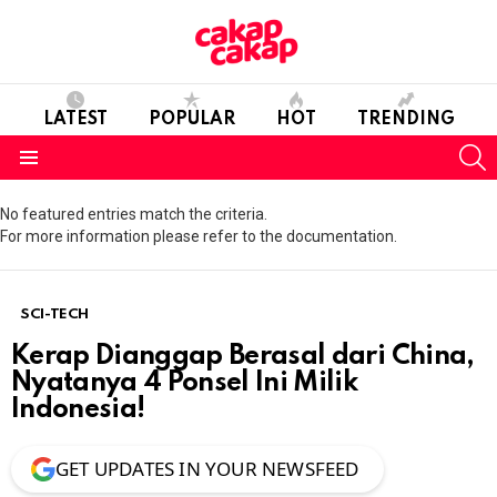
LATEST
POPULAR
HOT
TRENDING
S
Menu
No featured entries match the criteria.
For more information please refer to the documentation.
SCI-TECH
Kerap Dianggap Berasal dari China,
Nyatanya 4 Ponsel Ini Milik
Indonesia!
GET UPDATES IN YOUR NEWSFEED