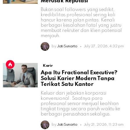
Merusak Reputasi
Bukan soal followers yang sedikit,
kredibilitas profesional sering kali
hancur karena jalan pintas. Kenali
berbagai kesalahan fatal yang justru
membuat rekruter dan klien potensial
menjauh.
by
Jati Sunarto
July 27, 2026, 4:32 pm
Karir
Apa Itu Fractional Executive?
Solusi Karier Modern Tanpa
Terikat Satu Kantor
Keluar dari jebakan korporasi
konvensional. Saatnya para
profesional senior menjual keahlian
tingkat tinggi secara paruh waktu ke
berbagai perusahaan sekaligus.
by
Jati Sunarto
July 21, 2026, 11:23 am