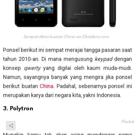
Sempat dikira buatan China via
Oketekno.com
Ponsel berikut ini sempat merajai tangga pasaran saat
tahun 2010-an. Di mana mengusung
keypad
dengan
konsep
qwerty
yang digilai oleh kaum muda-mudi.
Namun, sayangnya banyak yang mengira jika ponsel
berikut buatan
China
. Padahal, sebenarnya ponsel ini
merupakan karya dari negara kita, yakni Indonesia.
3. Polytron
Produk 
Mungkin kamu tak akan asing mendengar nama