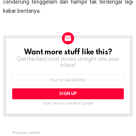
cenderung tenggelam dan hampir tak terdengar lagi
kabar beritanya.
Want more stuff like this?
NEWSLETTER
Get the best viral stories straight into your
inbox!
Email
address:
Don't worry, we don't spam
Previous article
See