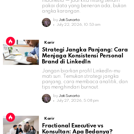
Indonesia — jadi kita hitung sendiri
pakai data yang beneran ada, bukan
angka karangan.
by
Jati Sunarto
July 22, 2026, 10:53 am
Karir
Strategi Jangka Panjang: Cara
Menjaga Konsistensi Personal
Brand di LinkedIn
Jangan biarkan profil LinkedIn-mu
mati suri. Temukan strategi jangka
panjang, cara membaca analitik, dan
tips menghindari burnout.
by
Jati Sunarto
July 27, 2026, 5:08 pm
Karir
Fractional Executive vs
Konsultan: Apa Bedanya?