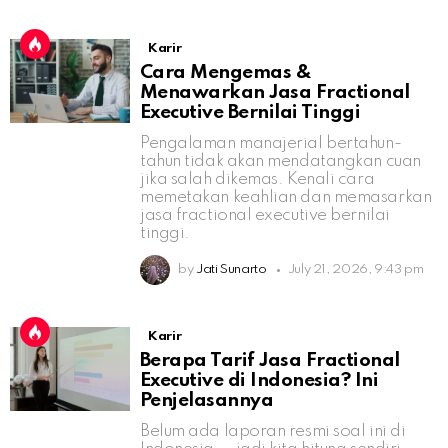
Karir
Cara Mengemas &
Menawarkan Jasa Fractional
Executive Bernilai Tinggi
Pengalaman manajerial bertahun-
tahun tidak akan mendatangkan cuan
jika salah dikemas. Kenali cara
memetakan keahlian dan memasarkan
jasa fractional executive bernilai
tinggi.
by
Jati Sunarto
July 21, 2026, 9:43 pm
Karir
Berapa Tarif Jasa Fractional
Executive di Indonesia? Ini
Penjelasannya
Belum ada laporan resmi soal ini di