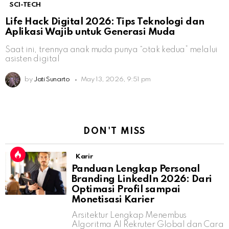
SCI-TECH
Life Hack Digital 2026: Tips Teknologi dan
Aplikasi Wajib untuk Generasi Muda
Saat ini, trennya anak muda punya “otak kedua” melalui
asisten digital
by
Jati Sunarto
May 13, 2026, 9:51 pm
DON'T MISS
Karir
Panduan Lengkap Personal
Branding LinkedIn 2026: Dari
Optimasi Profil sampai
Monetisasi Karier
Arsitektur Lengkap Menembus
Algoritma AI Rekruter Global dan Cara