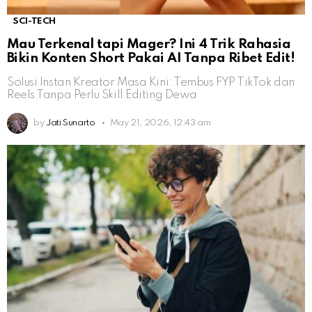
SCI-TECH
Mau Terkenal tapi Mager? Ini 4 Trik Rahasia
Bikin Konten Short Pakai AI Tanpa Ribet Edit!
Solusi Instan Kreator Masa Kini: Tembus FYP TikTok dan
Reels Tanpa Perlu Skill Editing Dewa
by
Jati Sunarto
May 21, 2026, 12:43 am