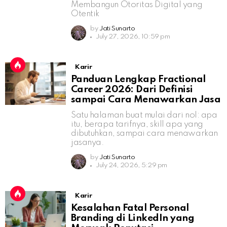
Membangun Otoritas Digital yang
Otentik
by
Jati Sunarto
July 27, 2026, 10:59 pm
Karir
Panduan Lengkap Fractional
Career 2026: Dari Definisi
sampai Cara Menawarkan Jasa
Satu halaman buat mulai dari nol: apa
itu, berapa tarifnya, skill apa yang
dibutuhkan, sampai cara menawarkan
jasanya.
by
Jati Sunarto
July 24, 2026, 5:29 pm
Karir
Kesalahan Fatal Personal
Branding di LinkedIn yang