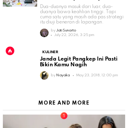
Dua-duanya masuk dari luar, dua-
duanya bawa keahlian tinggi. Tapi
cuma satu yang masih ada pas strategi
itu diuji beneran di lapangan.
by
Jati Sunarto
July 22, 2026, 3:25 pm
KULINER
Janda Legit Pangkep Ini Pasti
Bikin Kamu Nagih
by
Nayaka
May 23, 2018, 12:00 pm
MORE AND MORE