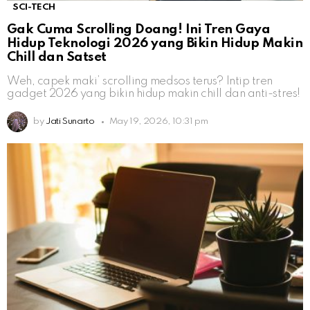
SCI-TECH
Gak Cuma Scrolling Doang! Ini Tren Gaya
Hidup Teknologi 2026 yang Bikin Hidup Makin
Chill dan Satset
Weh, capek maki’ scrolling medsos terus? Intip tren
gadget 2026 yang bikin hidup makin chill dan anti-stres!
by
Jati Sunarto
May 19, 2026, 10:31 pm