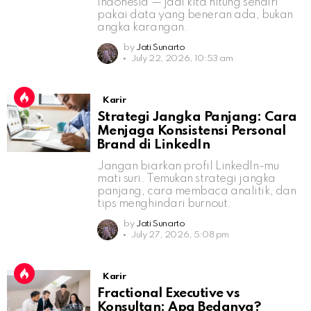
Indonesia — jadi kita hitung sendiri
pakai data yang beneran ada, bukan
angka karangan.
by
Jati Sunarto
July 22, 2026, 10:53 am
Karir
Strategi Jangka Panjang: Cara
Menjaga Konsistensi Personal
Brand di LinkedIn
Jangan biarkan profil LinkedIn-mu
mati suri. Temukan strategi jangka
panjang, cara membaca analitik, dan
tips menghindari burnout.
by
Jati Sunarto
July 27, 2026, 5:08 pm
Karir
Fractional Executive vs
Konsultan: Apa Bedanya?