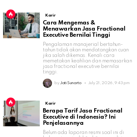
Karir
Cara Mengemas &
Menawarkan Jasa Fractional
Executive Bernilai Tinggi
Pengalaman manajerial bertahun-
tahun tidak akan mendatangkan cuan
jika salah dikemas. Kenali cara
memetakan keahlian dan memasarkan
jasa fractional executive bernilai
tinggi.
by
Jati Sunarto
July 21, 2026, 9:43 pm
Karir
Berapa Tarif Jasa Fractional
Executive di Indonesia? Ini
Penjelasannya
Belum ada laporan resmi soal ini di