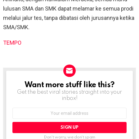
lulusan SMA dan SMK dapat melamar ke semua prodi
melalui jalur tes, tanpa dibatasi oleh jurusannya ketika
SMA/SMK.
TEMPO
Want more stuff like this?
NEWSLETTER
Get the best viral stories straight into your
inbox!
Email
address:
Don't worry, we don't spam