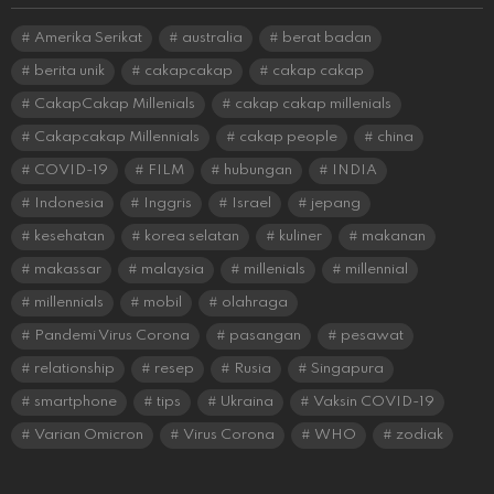
Amerika Serikat
australia
berat badan
berita unik
cakapcakap
cakap cakap
CakapCakap Millenials
cakap cakap millenials
Cakapcakap Millennials
cakap people
china
COVID-19
FILM
hubungan
INDIA
Indonesia
Inggris
Israel
jepang
kesehatan
korea selatan
kuliner
makanan
makassar
malaysia
millenials
millennial
millennials
mobil
olahraga
Pandemi Virus Corona
pasangan
pesawat
relationship
resep
Rusia
Singapura
smartphone
tips
Ukraina
Vaksin COVID-19
Varian Omicron
Virus Corona
WHO
zodiak