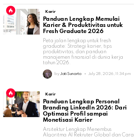
Karir
Panduan Lengkap Memulai
Karier & Produktivitas untuk
Fresh Graduate 2026
Peta jalan lengkap untuk fresh
graduate: Strategi karier, tips
produktivitas, dan panduan
manajemen finansial di dunia kerja
tahun 2026.
by
Jati Sunarto
July 28, 2026, 11:34 pm
Karir
Panduan Lengkap Personal
Branding LinkedIn 2026: Dari
Optimasi Profil sampai
Monetisasi Karier
Arsitektur Lengkap Menembus
Algoritma AI Rekruter Global dan Cara