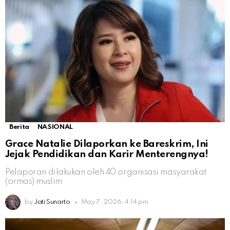
Berita
NASIONAL
Grace Natalie Dilaporkan ke Bareskrim, Ini
Jejak Pendidikan dan Karir Menterengnya!
Pelaporan dilakukan oleh 40 organisasi masyarakat
(ormas) muslim
by
Jati Sunarto
May 7, 2026, 4:14 pm