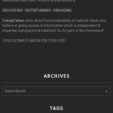
destination with over 14,000+ articles which is:
EDUCATING • ENTERTAINING • ENGAGING
CakapCakap
cares about the sustainability of cultural values and
believe in giving access to information which is independent &
impartial, transparent & balanced. So, be part of the movement!
YOUR ULTIMATE MEDIA FOR YOUR LIFE!
ARCHIVES
Archives
TAGS