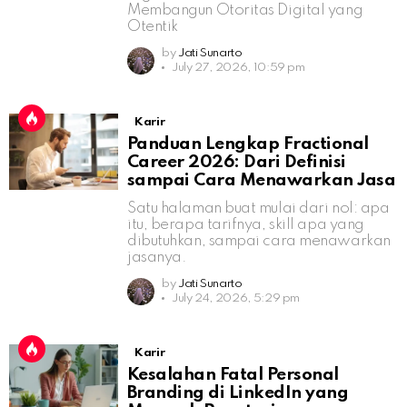
Membangun Otoritas Digital yang
Otentik
by
Jati Sunarto
July 27, 2026, 10:59 pm
Karir
Panduan Lengkap Fractional
Career 2026: Dari Definisi
sampai Cara Menawarkan Jasa
Satu halaman buat mulai dari nol: apa
itu, berapa tarifnya, skill apa yang
dibutuhkan, sampai cara menawarkan
jasanya.
by
Jati Sunarto
July 24, 2026, 5:29 pm
Karir
Kesalahan Fatal Personal
Branding di LinkedIn yang