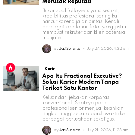
Merusak Reputasi
Bukan soal followers yang sedikit,
kredibilitas profesional sering kali
hancur karena jalan pintas. Kenali
berbagai kesalahan fatal yang justru
membuat rekruter dan klien potensial
menjauh.
by
Jati Sunarto
July 27, 2026, 4:32 pm
Karir
Apa Itu Fractional Executive?
Solusi Karier Modern Tanpa
Terikat Satu Kantor
Keluar dari jebakan korporasi
konvensional. Saatnya para
profesional senior menjual keahlian
tingkat tinggi secara paruh waktu ke
berbagai perusahaan sekaligus.
by
Jati Sunarto
July 21, 2026, 11:23 am