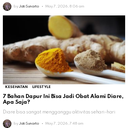
by
Jati Sunarto
May 7, 2026, 8:06 am
KESEHATAN
LIFESTYLE
7 Bahan Dapur Ini Bisa Jadi Obat Alami Diare,
Apa Saja?
Diare bisa sangat mengganggu aktivitas sehari-hari
by
Jati Sunarto
May 7, 2026, 7:48 am