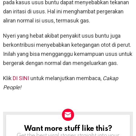
pada kasus usus buntu dapat menyebabkan tekanan
dan iritasi di usus. Hal ini menghambat pergerakan
aliran normal isi usus, termasuk gas.
Nyeri yang hebat akibat penyakit usus buntu juga
berkontribusi menyebabkan ketegangan otot di perut.
Inilah yang bisa mengganggu kemampuan usus untuk
bergerak dengan normal dan mengeluarkan gas.
Klik
DI SINI
untuk melanjutkan membaca,
Cakap
People!
Want more stuff like this?
NEWSLETTER
Get the best viral stories straight into your