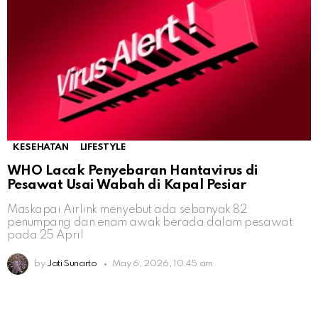
KESEHATAN
LIFESTYLE
WHO Lacak Penyebaran Hantavirus di
Pesawat Usai Wabah di Kapal Pesiar
Maskapai Airlink menyebut ada sebanyak 82
penumpang dan enam awak berada dalam pesawat
pada 25 April
by
Jati Sunarto
May 6, 2026, 10:45 am