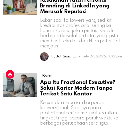
Kesalahan Fatal Personal
Branding di LinkedIn yang
Merusak Reputasi
Bukan soal followers yang sedikit,
kredibilitas profesional sering kali
hancur karena jalan pintas. Kenali
berbagai kesalahan fatal yang justru
membuat rekruter dan klien potensial
menjauh.
by
Jati Sunarto
July 27, 2026, 4:32 pm
Karir
Apa Itu Fractional Executive?
Solusi Karier Modern Tanpa
Terikat Satu Kantor
Keluar dari jebakan korporasi
konvensional. Saatnya para
profesional senior menjual keahlian
tingkat tinggi secara paruh waktu ke
berbagai perusahaan sekaligus.