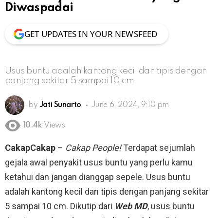
Diwaspadai
GET UPDATES IN YOUR NEWSFEED
Usus buntu adalah kantong kecil dan tipis dengan
panjang sekitar 5 sampai 10 cm
by
Jati Sunarto
June 6, 2024, 9:10 pm
10.4k
Views
CakapCakap
–
Cakap People!
Terdapat sejumlah
gejala awal penyakit usus buntu yang perlu kamu
ketahui dan jangan dianggap sepele. Usus buntu
adalah kantong kecil dan tipis dengan panjang sekitar
5 sampai 10 cm. Dikutip dari
Web MD
, usus buntu