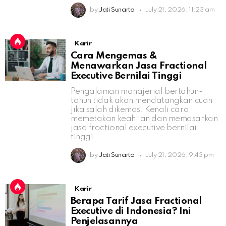
by
Jati Sunarto
July 21, 2026, 11:23 am
Karir
Cara Mengemas &
Menawarkan Jasa Fractional
Executive Bernilai Tinggi
Pengalaman manajerial bertahun-
tahun tidak akan mendatangkan cuan
jika salah dikemas. Kenali cara
memetakan keahlian dan memasarkan
jasa fractional executive bernilai
tinggi.
by
Jati Sunarto
July 21, 2026, 9:43 pm
Karir
Berapa Tarif Jasa Fractional
Executive di Indonesia? Ini
Penjelasannya