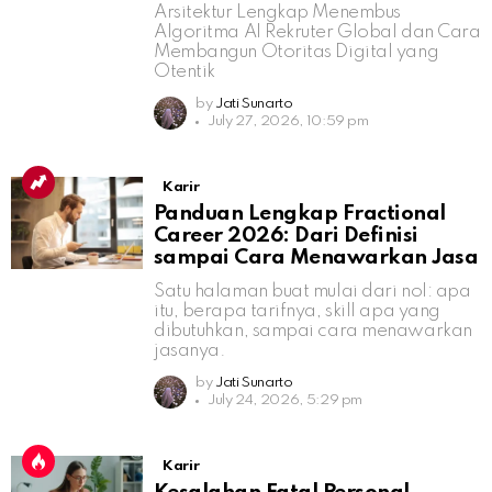
Arsitektur Lengkap Menembus
Algoritma AI Rekruter Global dan Cara
Membangun Otoritas Digital yang
Otentik
by
Jati Sunarto
July 27, 2026, 10:59 pm
Karir
Panduan Lengkap Fractional
Career 2026: Dari Definisi
sampai Cara Menawarkan Jasa
Satu halaman buat mulai dari nol: apa
itu, berapa tarifnya, skill apa yang
dibutuhkan, sampai cara menawarkan
jasanya.
by
Jati Sunarto
July 24, 2026, 5:29 pm
Karir