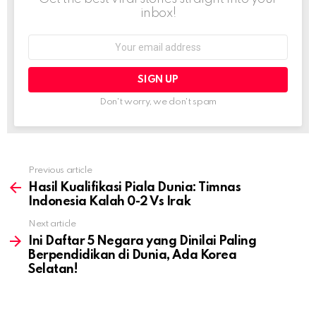
inbox!
Email
address:
Don't worry, we don't spam
Previous article
See
more
Hasil Kualifikasi Piala Dunia: Timnas
Indonesia Kalah 0-2 Vs Irak
Next article
Ini Daftar 5 Negara yang Dinilai Paling
Berpendidikan di Dunia, Ada Korea
Selatan!