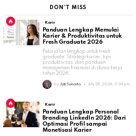
DON'T MISS
Karir
Panduan Lengkap Memulai
Karier & Produktivitas untuk
Fresh Graduate 2026
Peta jalan lengkap untuk fresh
graduate: Strategi karier, tips
produktivitas, dan panduan
manajemen finansial di dunia kerja
tahun 2026.
by
Jati Sunarto
July 28, 2026, 11:34 pm
Karir
Panduan Lengkap Personal
Branding LinkedIn 2026: Dari
Optimasi Profil sampai
Monetisasi Karier