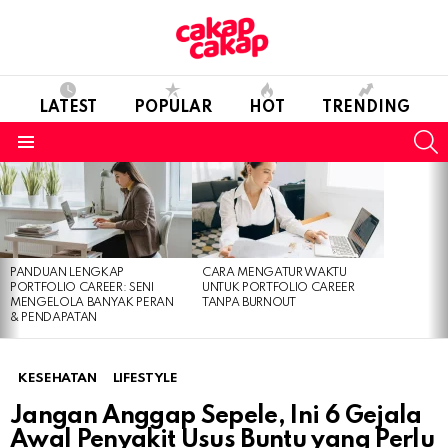
LATEST
POPULAR
HOT
TRENDING
S
Menu
LATEST
STORIES
PANDUAN LENGKAP
CARA MENGATUR WAKTU
PORTFOLIO CAREER: SENI
UNTUK PORTFOLIO CAREER
MENGELOLA BANYAK PERAN
TANPA BURNOUT
& PENDAPATAN
KESEHATAN
LIFESTYLE
Jangan Anggap Sepele, Ini 6 Gejala
Awal Penyakit Usus Buntu yang Perlu