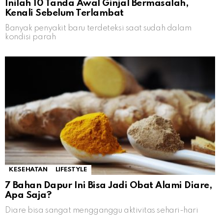
Inilah 10 Tanda Awal Ginjal Bermasalah,
Kenali Sebelum Terlambat
Banyak penyakit baru terdeteksi saat sudah dalam
kondisi parah
KESEHATAN
LIFESTYLE
7 Bahan Dapur Ini Bisa Jadi Obat Alami Diare,
Apa Saja?
Diare bisa sangat mengganggu aktivitas sehari-hari