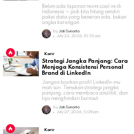
Belum ada laporan resmi soal ini di
Indonesia — jadi kita hitung sendiri
pakai data yang beneran ada, bukan
angka karangan.
by
Jati Sunarto
July 22, 2026, 10:53 am
Karir
Strategi Jangka Panjang: Cara
Menjaga Konsistensi Personal
Brand di LinkedIn
Jangan biarkan profil LinkedIn-mu
mati suri. Temukan strategi jangka
panjang, cara membaca analitik, dan
tips menghindari burnout.
by
Jati Sunarto
July 27, 2026, 5:08 pm
Karir