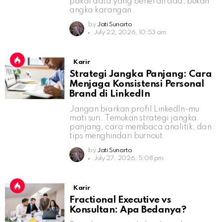
pakai data yang beneran ada, bukan
angka karangan.
by
Jati Sunarto
July 22, 2026, 10:53 am
Karir
Strategi Jangka Panjang: Cara
Menjaga Konsistensi Personal
Brand di LinkedIn
Jangan biarkan profil LinkedIn-mu
mati suri. Temukan strategi jangka
panjang, cara membaca analitik, dan
tips menghindari burnout.
by
Jati Sunarto
July 27, 2026, 5:08 pm
Karir
Fractional Executive vs
Konsultan: Apa Bedanya?