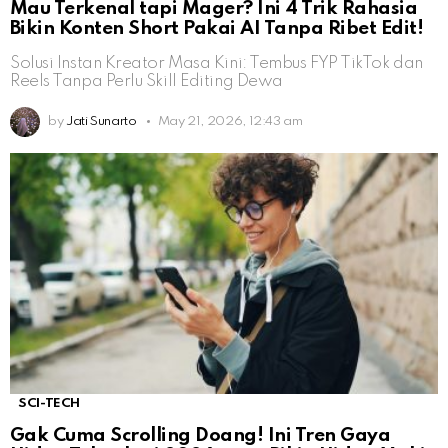
Mau Terkenal tapi Mager? Ini 4 Trik Rahasia
Bikin Konten Short Pakai AI Tanpa Ribet Edit!
Solusi Instan Kreator Masa Kini: Tembus FYP TikTok dan
Reels Tanpa Perlu Skill Editing Dewa
by
Jati Sunarto
May 21, 2026, 12:43 am
SCI-TECH
Gak Cuma Scrolling Doang! Ini Tren Gaya