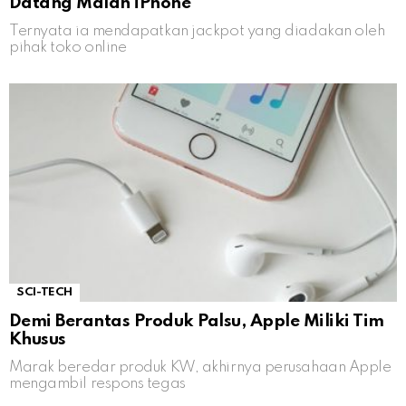
Datang Malah iPhone
Ternyata ia mendapatkan jackpot yang diadakan oleh
pihak toko online
SCI-TECH
Demi Berantas Produk Palsu, Apple Miliki Tim
Khusus
Marak beredar produk KW, akhirnya perusahaan Apple
mengambil respons tegas