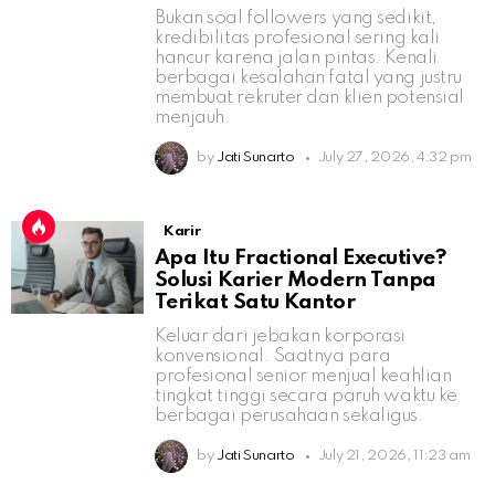
Bukan soal followers yang sedikit,
kredibilitas profesional sering kali
hancur karena jalan pintas. Kenali
berbagai kesalahan fatal yang justru
membuat rekruter dan klien potensial
menjauh.
by
Jati Sunarto
July 27, 2026, 4:32 pm
Karir
Apa Itu Fractional Executive?
Solusi Karier Modern Tanpa
Terikat Satu Kantor
Keluar dari jebakan korporasi
konvensional. Saatnya para
profesional senior menjual keahlian
tingkat tinggi secara paruh waktu ke
berbagai perusahaan sekaligus.
by
Jati Sunarto
July 21, 2026, 11:23 am