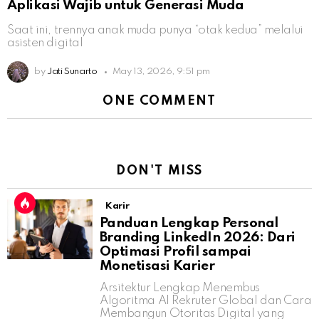
Aplikasi Wajib untuk Generasi Muda
Saat ini, trennya anak muda punya “otak kedua” melalui
asisten digital
by
Jati Sunarto
May 13, 2026, 9:51 pm
ONE COMMENT
DON'T MISS
Karir
Panduan Lengkap Personal
Branding LinkedIn 2026: Dari
Optimasi Profil sampai
Monetisasi Karier
Arsitektur Lengkap Menembus
Algoritma AI Rekruter Global dan Cara
Membangun Otoritas Digital yang