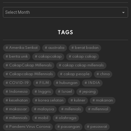
Archives
TAGS
Amerika Serikat
australia
berat badan
berita unik
cakapcakap
cakap cakap
CakapCakap Millenials
cakap cakap millenials
Cakapcakap Millennials
cakap people
china
COVID-19
FILM
hubungan
INDIA
Indonesia
Inggris
Israel
jepang
kesehatan
korea selatan
kuliner
makanan
makassar
malaysia
millenials
millennial
millennials
mobil
olahraga
Pandemi Virus Corona
pasangan
pesawat