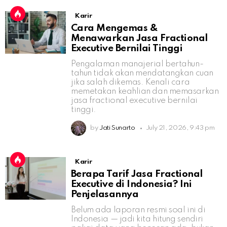
Karir
Cara Mengemas &
Menawarkan Jasa Fractional
Executive Bernilai Tinggi
Pengalaman manajerial bertahun-
tahun tidak akan mendatangkan cuan
jika salah dikemas. Kenali cara
memetakan keahlian dan memasarkan
jasa fractional executive bernilai
tinggi.
by
Jati Sunarto
July 21, 2026, 9:43 pm
Karir
Berapa Tarif Jasa Fractional
Executive di Indonesia? Ini
Penjelasannya
Belum ada laporan resmi soal ini di
Indonesia — jadi kita hitung sendiri