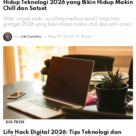
Hidup Teknologi 2026 yang Bikin Hidup Makin
Chill dan Satset
Weh, capek maki’ scrolling medsos terus? Intip tren
gadget 2026 yang bikin hidup makin chill dan anti-stres!
by
Jati Sunarto
May 19, 2026, 10:31 pm
SCI-TECH
Life Hack Digital 2026: Tips Teknologi dan