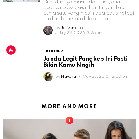
Dua-duanya masuk dari luar, dua-
duanya bawa keahlian tinggi. Tapi
cuma satu yang masih ada pas strategi
itu diuji beneran di lapangan.
by
Jati Sunarto
July 22, 2026, 3:25 pm
KULINER
Janda Legit Pangkep Ini Pasti
Bikin Kamu Nagih
by
Nayaka
May 23, 2018, 12:00 pm
MORE AND MORE