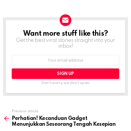
Want more stuff like this?
NEWSLETTER
Get the best viral stories straight into your
inbox!
Email
address:
Don't worry, we don't spam
Previous article
See
more
Perhatian! Kecanduan Gadget
Menunjukkan Seseorang Tengah Kesepian