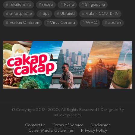
relationship
resep
Rusia
Singapura
smartphone
tips
Ukraina
Vaksin COVID-19
Varian Omicron
Virus Corona
WHO
zodiak
© Copyright 2017-2020, All Rights Reserved | Designed By
#CakapTeam
Contact Us
Terms of Service
Disclaimer
Cyber Media Guidelines
Privacy Policy