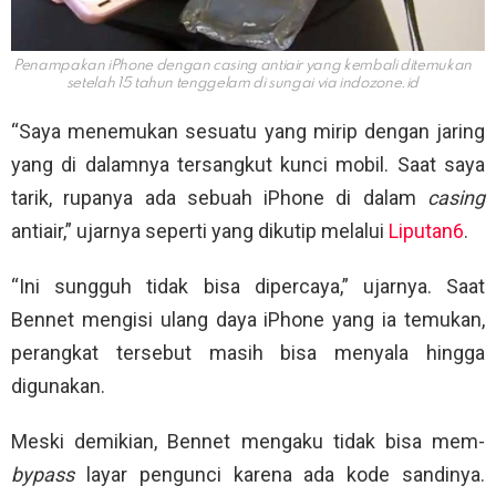
Penampakan iPhone dengan casing antiair yang kembali ditemukan
setelah 15 tahun tenggelam di sungai via
indozone.id
“Saya menemukan sesuatu yang mirip dengan jaring
yang di dalamnya tersangkut kunci mobil. Saat saya
tarik, rupanya ada sebuah iPhone di dalam
casing
antiair,” ujarnya seperti yang dikutip melalui
Liputan6
.
“Ini sungguh tidak bisa dipercaya,” ujarnya. Saat
Bennet mengisi ulang daya iPhone yang ia temukan,
perangkat tersebut masih bisa menyala hingga
digunakan.
Meski demikian, Bennet mengaku tidak bisa mem-
bypass
layar pengunci karena ada kode sandinya.